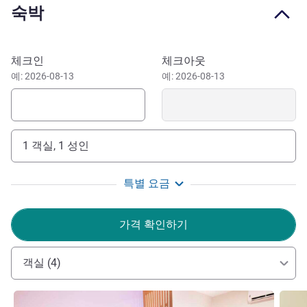
숙박
and children, free and secure car parking right in front of
rooms, and we're pet friendly. Just 1 km from the center.
Events area available for meetings and small events in
이 호텔 예약하기
체크인
체크아웃
Bonito, Brazil.
예: 2026-08-13
예: 2026-08-13
Easy access to the main ecotourism attractions, Bonito is
one of Brazil's top destinations with its clear rivers and
sites such as Gruta do Lago Azul, Rio da Prata, Nascente
Azul, and Balneário Municipal.
1 객실, 1 성인
Enjoy your stay at Ibis Styles Bonito and all the benefits
특별 요금
of the Accor Live Limitless program throughout your trip.
Mr Renan SILVA 호텔 관리
가격 확인하기
객실 (4)
세부 정보 보기
세부 