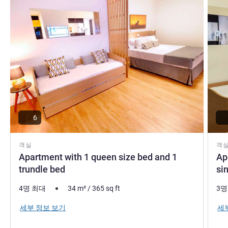
6
객실
객
Apartment with 1 queen size bed and 1
Ap
trundle bed
si
4명 최대
34
m²
/
365
sq ft
3명
세부 정보 보기
세