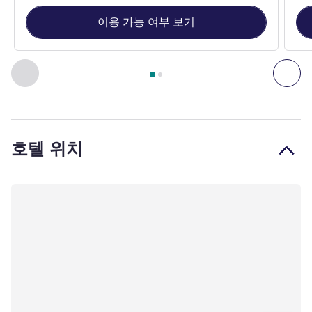
이용 가능 여부 보기
2
/
1
페이지
, 객실 1 : Apartment with 1 queen size bed and 1 tr
이전 - 객실
다음
호텔 위치