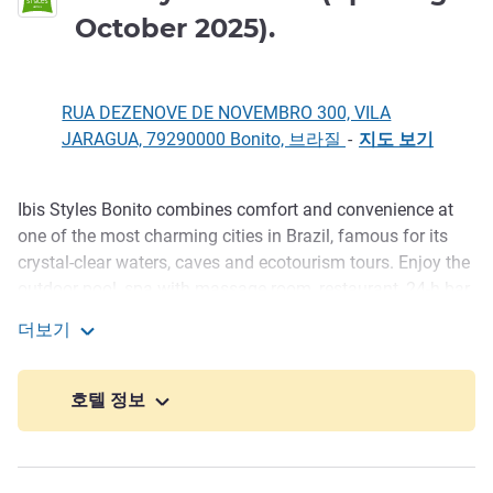
3성
October 2025).
RUA DEZENOVE DE NOVEMBRO 300, VILA
JARAGUA, 79290000 Bonito, 브라질
-
지도 보기
Ibis Styles Bonito combines comfort and convenience at
호텔설명
one of the most charming cities in Brazil, famous for its
crystal-clear waters, caves and ecotourism tours. Enjoy the
outdoor pool, spa with massage room, restaurant, 24-h bar,
WiFi and buffet breakfa st. Spacious 34-m2 rooms for up
더보기
to 4 people, ideal for families, with air conditioning, car
Ibis Styles Bonito (opening October 2025).
parking and events area, for a complete stay in Bonito.
호텔 정보
Ibis Styles Bonito hotel in Bonito, MS, offers comfort and
convenience close to ecotourism attractions. Stay in
spacious 34-m² rooms ideal for families, with air
conditioning and modern design. Outdoor pool for adults