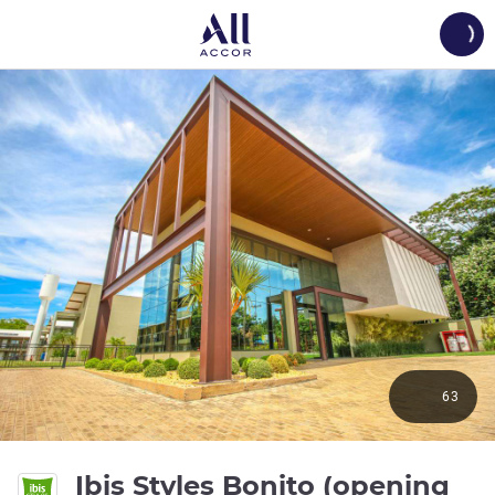
Load
63
Ibis Styles Bonito (opening