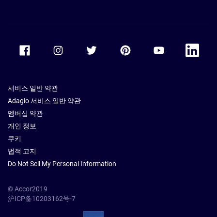
Accor Facebook
Accor Instagram
Accor Twitter
Accor Pinterest
Accor Youtube
Accor Li
서비스 일반 약관
Adagio 서비스 일반 약관
멤버십 약관
개인 정보
쿠키
법적 고지
Do Not Sell My Personal Information
© Accor2019
沪ICP备10203162号-7
SSL Secure – globalSign