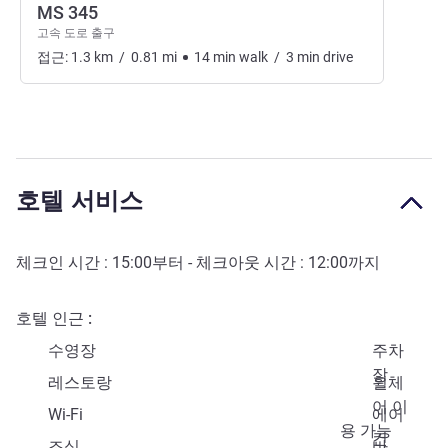
MS 345
고속 도로 출구
접근:
1.3
km
/
0.81
mi
14
min
walk
/
3
min
drive
호텔 서비스
체크인 시간 :
15:00
부터 - 체크아웃 시간 :
12:00
까지
호텔 인근
수영장
주차
장
레스토랑
휠체
어 이
Wi-Fi
에어
용 가능
컨
조식
바