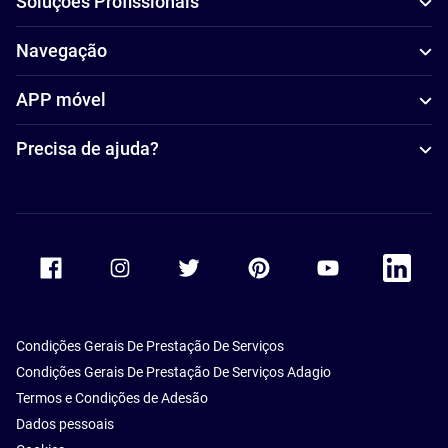
Soluções Profissionais
Navegação
APP móvel
Precisa de ajuda?
Accor Facebook
Accor Instagram
Accor Twitter
Accor Pinterest
Accor Youtube
Accor Li
Condições Gerais De Prestação De Serviços
Condições Gerais De Prestação De Serviços Adagio
Termos e Condições de Adesão
Dados pessoais