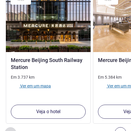
Mercure Beijing South Railway
Mercure Beij
4 estrelas
Station
Em
3.737
km
Em
5.384
km
Ver em um mapa
Ver em um 
Veja o hotel
Vej
Página
1
de
2
, Os nossos outros estabelecimentos nas proxim