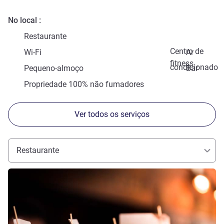
No local
Restaurante
Centro de
Wi-Fi
Ar
fitness
condicionado
Pequeno-almoço
Bar
Propriedade 100% não fumadores
Ver todos os serviços
Restaurante
Ver detalhes