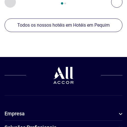
Anterior - Os nossos outros estabelecimentos nas proxim
Seg
Todos os nossos hotéis em Hotéis em Pequim
Empresa