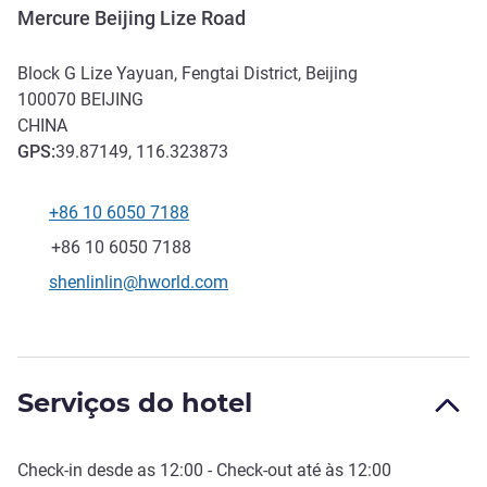
Mercure Beijing Lize Road
Block G Lize Yayuan, Fengtai District, Beijing
100070
BEIJING
CHINA
GPS
:
39.87149, 116.323873
+86 10 6050 7188
Telefone
Fax
+86 10 6050 7188
E-mail de contacto
shenlinlin@hworld.com
Serviços do hotel
Check-in
desde as
12:00
-
Check-out
até às
12:00