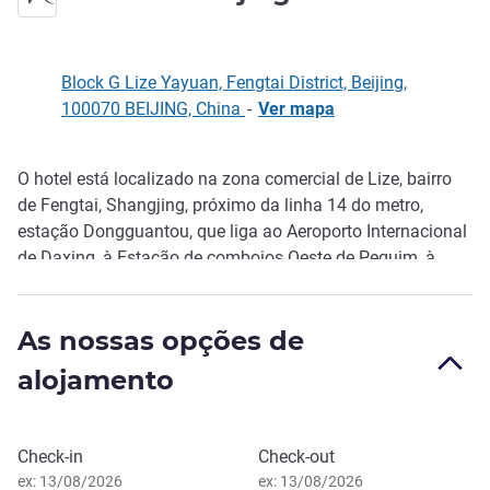
Block G Lize Yayuan, Fengtai District, Beijing,
100070 BEIJING, China
-
Ver mapa
O hotel está localizado na zona comercial de Lize, bairro
Descrição
de Fengtai, Shangjing, próximo da linha 14 do metro,
estação Dongguantou, que liga ao Aeroporto Internacional
de Daxing, à Estação de comboios Oeste de Pequim, à
Estação de comboios de Fengtai e ao Beijing Global
Resort. Dispõe de um centro de fitness e uma lavandaria
As nossas opções de
self-service para conveniência dos hóspedes. Damos-lhe
as boas-vindas e estamos empenhados em prestar-lhe um
alojamento
serviço acolhedor, como se estivesse em casa.
Reservar este hotel
Check-in
Check-out
ex: 13/08/2026
ex: 13/08/2026