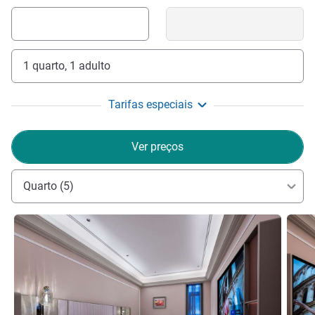
1 quarto, 1 adulto
Tarifas especiais
Ver preços
Quarto (5)
Ver detalhes
Ver de