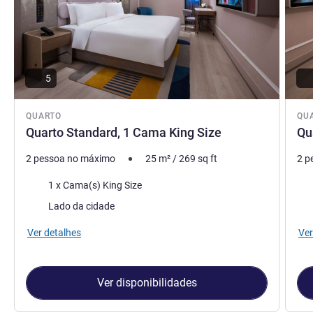
5
QUARTO
QU
Quarto Standard, 1 Cama King Size
Qu
2 pessoa no máximo
25
m²
/
269
sq ft
2 p
Cama
Ca
1 x Cama(s) King Size
Vistas:
Vist
Lado da cidade
Ver detalhes
Ver
Ver disponibilidades