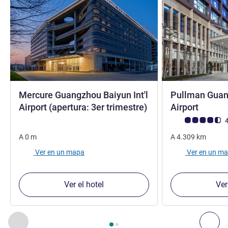
Mercure Guangzhou Baiyun Int'l
Pullman Guan
4 estrellas
5 estre
Airport (apertura: 3er trimestre)
Airport
Nota de clientes d
4
A
0
m
A
4.309
km
Ver en un mapa
Ver en un m
Ver el hotel
Ver
Página
1
de
2
, Nuestros establecimientos cercanos 1 :, Nuest
Anterior - Nuestros establecimientos cercanos
Sig