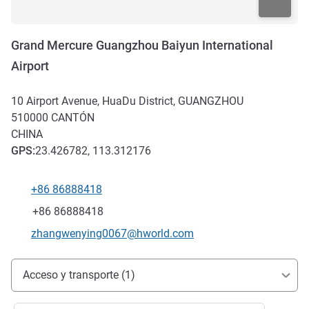
Grand Mercure Guangzhou Baiyun International
Airport
10 Airport Avenue, HuaDu District, GUANGZHOU
510000
CANTÓN
CHINA
GPS
:
23.426782, 113.312176
+86 86888418
Teléfono
Fax
+86 86888418
Correo electrónico de contacto
zhangwenying0067@hworld.com
Acceso y transporte
Acceso y transporte (1)