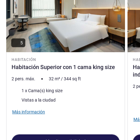
5
HABITACIÓN
HA
Habitación Superior con 1 cama king size
Ha
in
2 pers. máx.
32
m²
/
344
sq ft
2 p
Ropa de cama
1 x Cama(s) king size
Rop
Views :
Vistas a la ciudad
Vie
Más información
Más