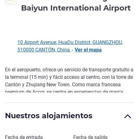
5 
Baiyun International Airport
10 Airport Avenue, HuaDu District, GUANGZHOU,
510000 CANTÓN, China
-
Ver el mapa
En el aeropuerto, ofrece un servicio de transporte gratuito a
Descripción
la terminal (15 min) y fácil acceso al centro, con la torre de
Cantón y Zhujiang New Town. Como marca francesa
premium de Accor, se centra en experiencias de marca
inmersivas y la cultura loc al. Las 139 modernas
habitaciones combinan la estética francesa con un control
Nuestros alojamientos
inteligente. Habitaciones familiares con instalaciones
infantiles. Servicio de restauración todo el día, salas de
reuniones, gimnasio 24 h y lavandería autoservicio.
Reservar este hotel
Fecha de entrada
Fecha de salida