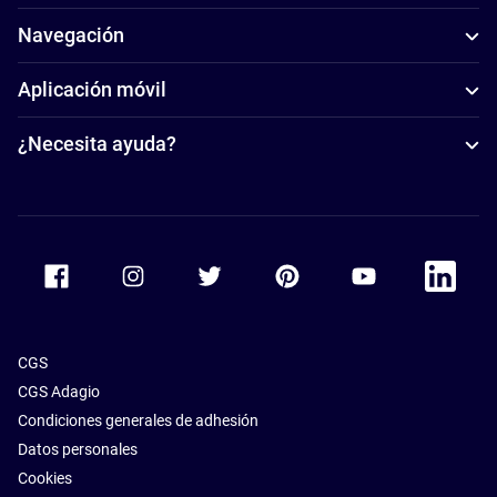
Navegación
Aplicación móvil
¿Necesita ayuda?
Accor Facebook
Accor Instagram
Accor Twitter
Accor Pinterest
Accor Youtube
Accor Li
CGS
CGS Adagio
Condiciones generales de adhesión
Datos personales
Cookies