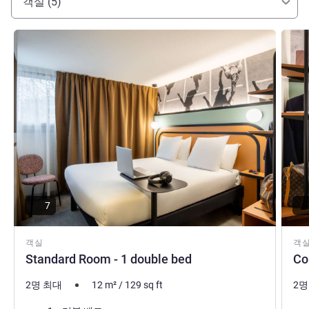
객실 (5)
세부 정보 보기
세부 
7
객실
객
Standard Room - 1 double bed
Co
2명 최대
12
m²
/
129
sq ft
2명
침구
침