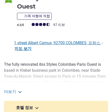
3성
Ouest
가족 여행에 적합
고객 평점 (ALL 평가)
97 리뷰
4.3/5
1 street Albert Camus, 92700 COLOMBES, 프랑스
-
지도 보기
The fully renovated ibis Styles Colombes Paris Ouest is
호텔설명
based in Kleber business park in Colombes, near Stade
Yves-du-Manoir. Direct access to Paris in 15 minutes from
Le Stade train station, 437 yards, 400 m away; 15 minutes
by car from La Defense and Stade de France. We have a
더보기
Charlie Corner restaurant, conference rooms and a private
ibis Styles Colombes Paris Ouest
car park with 2 charging stations for electric vehicles.
호텔 정보
Ibis Styles Colombes Paris Ouest is on Kléber business