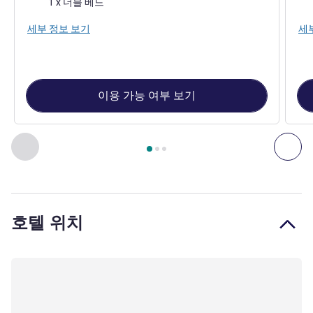
1 x 더블 베드
세부 정보 보기
세
이용 가능 여부 보기
3
/
1
페이지
, 객실 1 : Standard Room - 1 double bed , 객실 2 : C
이전 - 객실
다음
호텔 위치