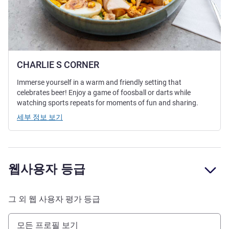
CHARLIE S CORNER
Immerse yourself in a warm and friendly setting that
celebrates beer! Enjoy a game of foosball or darts while
watching sports repeats for moments of fun and sharing.
세부 정보 보기
웹사용자 등급
그 외 웹 사용자 평가 등급
모든 프로필 보기