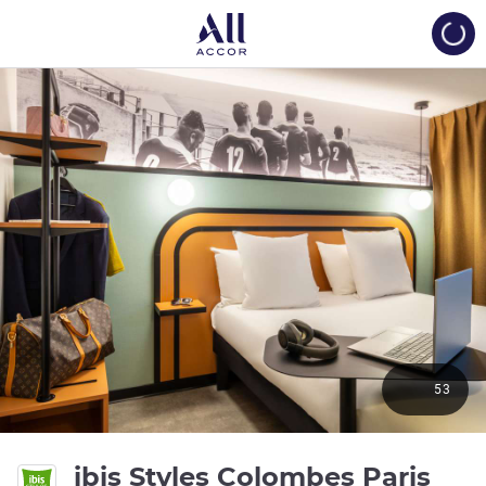
Load
53
ibis Styles Colombes Paris