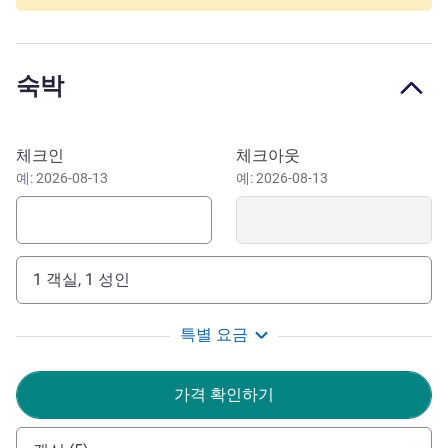
park in Colombes, near Yves du Manoir stadium. Direct
access to Paris in 15 min from Le Stade train station, 435
yards away, and 15-min drive from La Défense and Stade
숙박
de France. Near the business district of La Défense, its
Arena, Stade de France, and Paris and its monuments, you
will appreciate the hotel's sporting atmosphere
이 호텔 예약하기
체크인
체크아웃
Near La Défense business district, the Arena, Stade de
예: 2026-08-13
예: 2026-08-13
France, Paris and its monuments, you'll be captivated by
our hotel's world of sport. Discover a warm and friendly
setting at our bar and restaurant.
1 객실, 1 성인
We would be delighted to welcome you to our hotel and
offer a unique experience where sports and comfort meet.
특별 요금
Discover our spaces inspired by the world of sport. We
hope you enjoy a WINNING stay.
가격 확인하기
Benoit PETILLION 호텔 관리