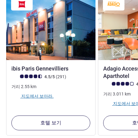
3성
ibis Paris Gennevilliers
Adagio Access
3
Aparthotel
고객 평점 (ALL 평가)
리뷰
4.5/5
(291
)
고객 평점 (ALL 평
4
거리
2.55
km
거리
3.011
km
지도에서 보아라.
지도에서 보
호텔 보기
호