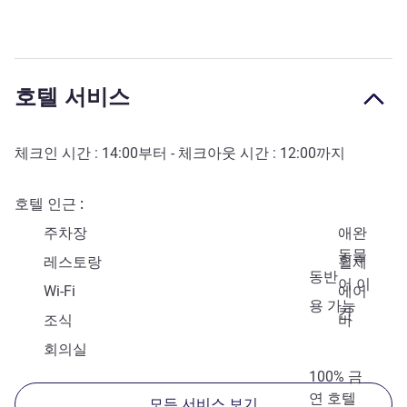
호텔 서비스
체크인 시간 :
14:00
부터 - 체크아웃 시간 :
12:00
까지
호텔 인근
주차장
애완
동물
레스토랑
휠체
동반
어 이
Wi-Fi
에어
용 가능
컨
조식
바
회의실
100% 금
연 호텔
모든 서비스 보기