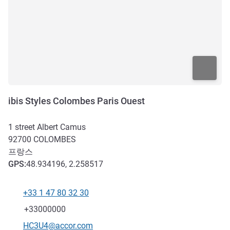
ibis Styles Colombes Paris Ouest
1 street Albert Camus
92700
COLOMBES
프랑스
GPS
:
48.934196, 2.258517
+33 1 47 80 32 30
전화
팩스
+33000000
E-mail
HC3U4@accor.com