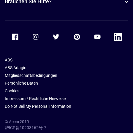
Brauchen Sie Hilfe?
Accor Facebook
Accor Instagram
Accor Twitter
Accor Pinterest
Accor Youtube
Accor Li
ABS
ABS Adagio
Mitgliedschaftsbedingungen
Persönliche Daten
Cookies
Impressum / Rechtliche Hinweise
Do Not Sell My Personal Information
© Accor2019
沪ICP备10203162号-7