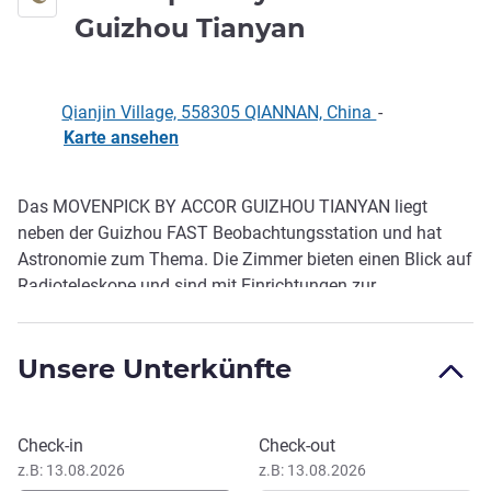
5 Sterne
Guizhou Tianyan
Qianjin Village, 558305 QIANNAN, China
-
Karte ansehen
Das MOVENPICK BY ACCOR GUIZHOU TIANYAN liegt
Beschreibung
neben der Guizhou FAST Beobachtungsstation und hat
Astronomie zum Thema. Die Zimmer bieten einen Blick auf
Radioteleskope und sind mit Einrichtungen zur
Wissenschaftspopularisierung ausgestattet. Einzigartige
Hotel mit wissenschaftlichen Forschungsempfängen und
Unsere Unterkünfte
Popularisierung der astronomischen Forschung.
Dieses Hotel buchen
Check-in
Check-out
z.B: 13.08.2026
z.B: 13.08.2026