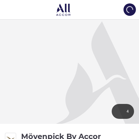
Load
4
Mövenpick By Accor