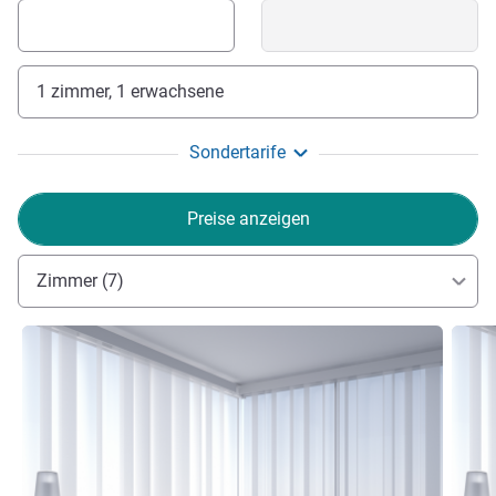
1 zimmer, 1 erwachsene
Sondertarife
Preise anzeigen
Zimmer (7)
Details ansehen
Detail