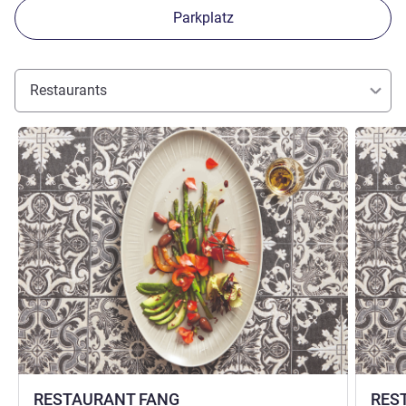
Parkplatz
Restaurants
Details ansehen
Details 
RESTAURANT FANG
RES