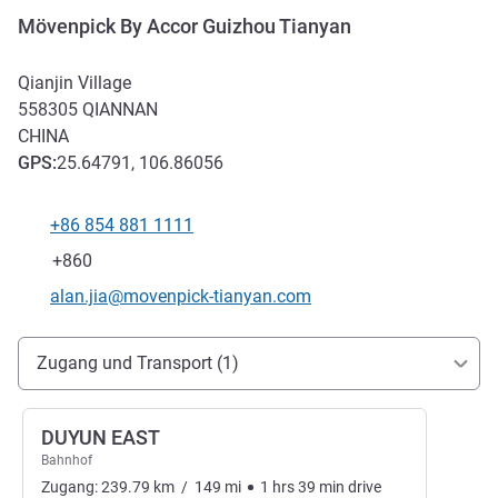
Mövenpick By Accor Guizhou Tianyan
Qianjin Village
558305
QIANNAN
CHINA
GPS
:
25.64791, 106.86056
+86 854 881 1111
Tel
Fax
+860
Kontakt-E-Mail
alan.jia@movenpick-tianyan.com
Erreichbarkeit und Anbindung
Zugang und Transport (1)
DUYUN EAST
Bahnhof
Zugang:
239.79
km
/
149
mi
1
hrs
39
min
drive