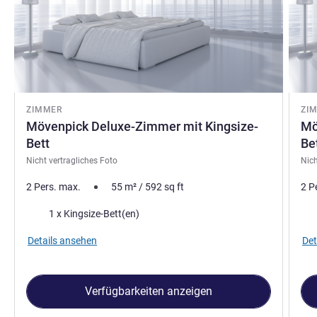
ZIMMER
ZI
Mövenpick Deluxe-Zimmer mit Kingsize-
Mö
Bett
Be
Nicht vertragliches Foto
Nich
2 Pers. max.
55
m²
/
592
sq ft
2 P
Bettwäsche
Bet
1 x Kingsize-Bett(en)
Details ansehen
Det
Verfügbarkeiten anzeigen