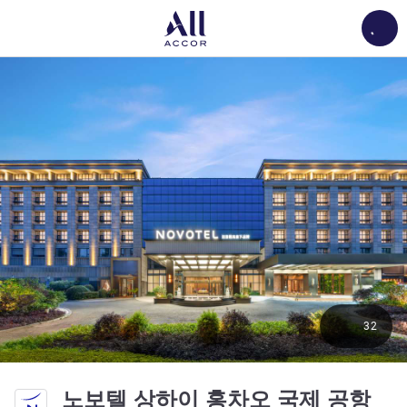
Load
32
4성
노보텔 상하이 홍차오 국제 공항