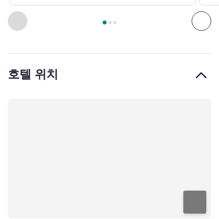
3
/
1
페이지
, 객실 1 : 슈페리어룸 - 킹사이즈 베드 1개 , 객실 2 
이전 - 객실
다음
호텔 위치