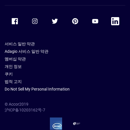
Accor Facebook
Accor Instagram
Accor Twitter
Accor Pinterest
Accor Youtube
Accor Li
서비스 일반 약관
Adagio 서비스 일반 약관
멤버십 약관
개인 정보
쿠키
법적 고지
Do Not Sell My Personal Information
© Accor2019
沪ICP备10203162号-7
SSL Secure – globalSign