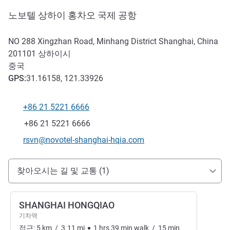
노보텔 상하이 홍차오 국제 공항
NO 288 Xingzhan Road, Minhang District Shanghai, China
201101
상하이시
중국
GPS
:
31.16158, 121.33926
+86 21 5221 6666
전화
팩스
+86 21 5221 6666
E-mail
rsvn@novotel-shanghai-hqia.com
호텔 접근 및 교통
찾아오시는 길 및 교통 (1)
SHANGHAI HONGQIAO
기차역
접근:
5
km
/
3.11
mi
1
hrs
39
min
walk
/
15
min