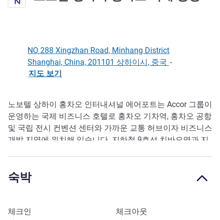
NO 288 Xingzhan Road, Minhang District
Shanghai, China, 201101 상하이시, 중국
-
지도 보기
노보텔 상하이 홍차오 인터내셔널 에어포트는 Accor 그룹이
호텔설명
운영하는 국제 비즈니스 호텔로 홍차오 기차역, 홍차오 공항
및 국립 전시 컨벤션 센터와 가까운 교통 허브이자 비즈니스
개발 지역에 위치해 있습니다. 지하철 9호선 치바오역과 지
하철 10호선 항중로역에서 도보로 이동할 수 있는 거리에
있습니다.
숙박
이 호텔 예약하기
체크인
체크아웃