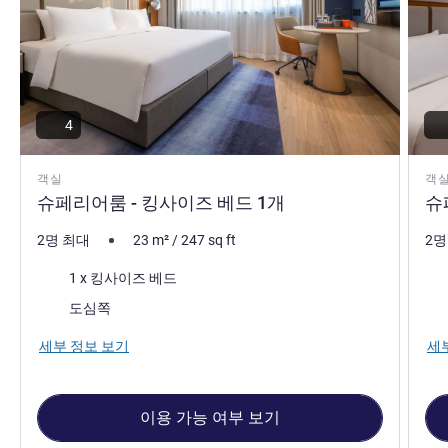
4
객실
객
슈페리어룸 - 킹사이즈 베드 1개
슈
2명 최대
23
m²
/
247
sq ft
2명
침구
침
1 x 킹사이즈 베드
전망:
전망
도심쪽
세부 정보 보기
세
이용 가능 여부 보기