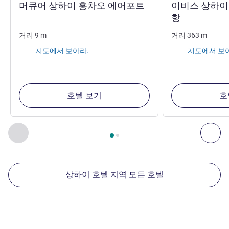
4성
머큐어 상하이 홍차오 에어포트
이비스 상하이
3성
항
거리
9
m
거리
363
m
지도에서 보아라.
지도에서 보
호텔 보기
호
2
/
1
페이지
, 주변에 있는 다른 시설 1 :, 주변에 있는 다른 시설 2 
이전 - 주변에 있는 다른 시설
다음
상하이 호텔 지역 모든 호텔