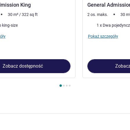
dmission King
General Admissio
30
m²
/
322
sq ft
2 os. maks.
30
m
Pościel
 king-size
1 x Dwa pojedyncz
óły
Pokaż szczegóły
Zobacz dostępność
Zobacz
kój 1 : General Admission King , Pokój 2 : General Admission Tw