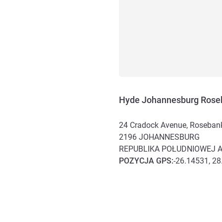
Hyde Johannesburg Rose
24 Cradock Avenue, Roseban
2196
JOHANNESBURG
REPUBLIKA POŁUDNIOWEJ A
POZYCJA
GPS
:
-26.14531, 2
Dojazd i transport