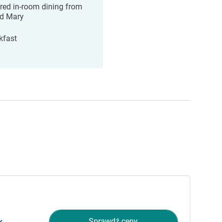
ired in-room dining from
d Mary
kfast
Sprawdź ceny