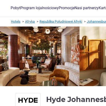
Pobyt
Program lojalnościowy
Promocje
Nasi partnerzy
Kar
Hotels
Afryka
Republika Południowej Afryki
Johannesbur
Hyde Johannes