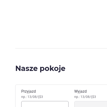
Nasze pokoje
Zarezerwuj ten hotel
Przyjazd
Wyjazd
np.: 13/08/{$3
np.: 13/08/{$3