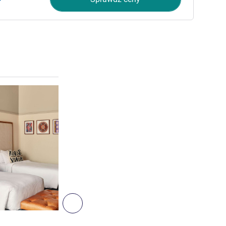
Pokaż szczegóły
6
Następny - Pokój
POKÓJ