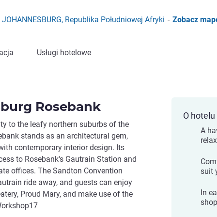
6 JOHANNESBURG, Republika Południowej Afryki
-
Zobacz map
acja
Usługi hotelowe
burg Rosebank
O hotelu
ty to the leafy northern suburbs of the
A ha
bank stands as an architectural gem,
rela
ith contemporary interior design. Its
ccess to Rosebank's Gautrain Station and
Comf
rate offices. The Sandton Convention
suit
autrain ride away, and guests can enjoy
In e
 eatery, Proud Mary, and make use of the
shop
Workshop17