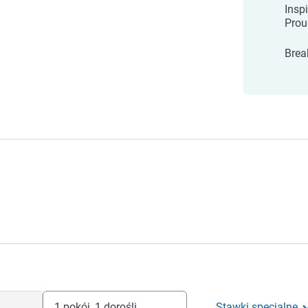
Insp
Prou
Brea
1 pokój, 1 dorośli
Stawki specjalne