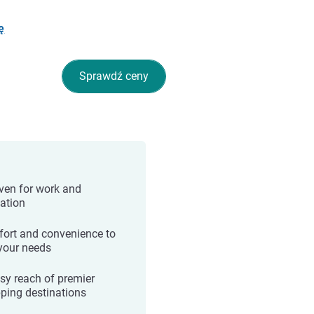
ę
Sprawdź ceny
ven for work and
xation
ort and convenience to
 your needs
asy reach of premier
ping destinations