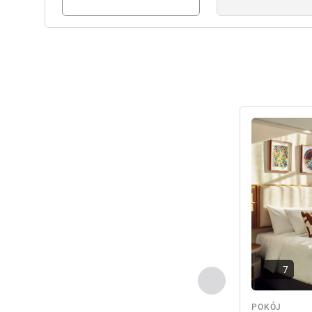
Pokaż szczeg
7
Poprzedni - Pokój
POKÓJ