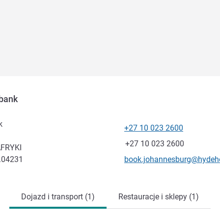
bank
k
+27 10 023 2600
Telefon
Faks
+27 10 023 2600
FRYKI
Kontaktowy adres e-mail
8.04231
book.johannesburg@hydeh
Dojazd i transport (1)
Restauracje i sklepy (1)