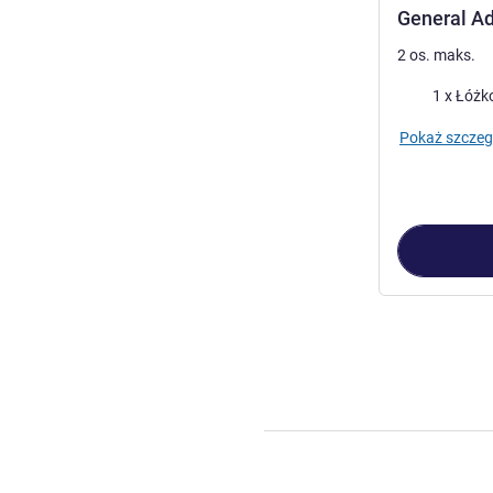
General A
2 os. maks.
Pościel
1 x Łóżko
Pokaż szczeg
Strona
1
z
4
, Po