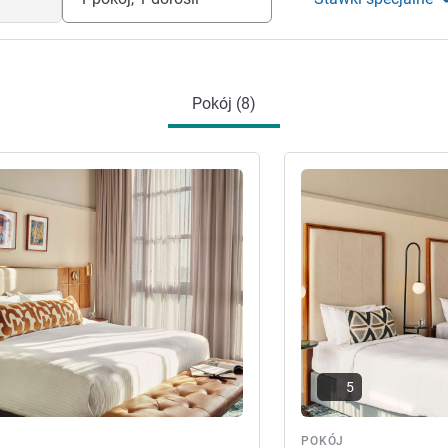
Pokój (8)
óły
Pokaż szczegóły
5
POKÓJ