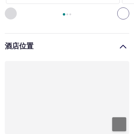
第
1
页，共
3
页
, 客房 1 : 高级大床房 , 客房 2 : 高级双床房
上一个 - 客房
下一
酒店位置