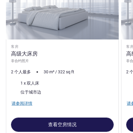
客房
客
高级大床房
高
非合约照片
非
2 个人最多
30
m²
/
322
sq ft
2 
床上用品
床
1 x 双人床
景色:
景色
位于城市边
请参阅详情
请
查看空房情况