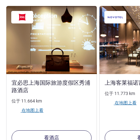
宜必思上海国际旅游度假区秀浦
上海客莱福诺
3 星
路酒店
位于
11.773
km
位于
11.664
km
在地图上看
在地图上看
看酒店