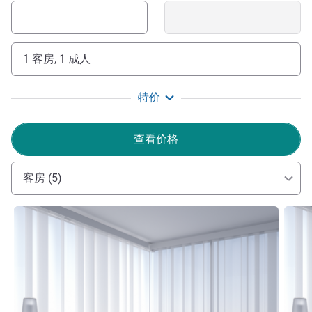
1 客房, 1 成人
特价
查看价格
客房 (5)
请参阅详情
请参