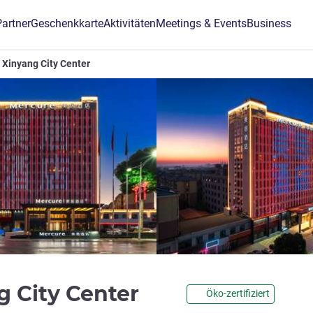
Partner
Geschenkkarte
Aktivitäten
Meetings & Events
Business
 Xinyang City Center
4 Sterne
g City Center
Öko-zertifiziert