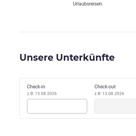
Urlaubsreisen.
Unsere Unterkünfte
Dieses Hotel buchen
Check-in
Check-out
z.B: 13.08.2026
z.B: 13.08.2026