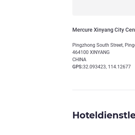
Mercure Xinyang City Cen
Pingzhong South Street, Pingq
464100
XINYANG
CHINA
GPS
:
32.093423, 114.12677
Hoteldienstl