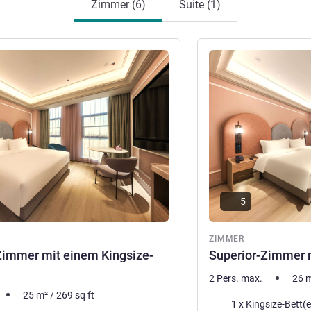
Zimmer (6)
Suite (1)
en
Details ansehen
5
ZIMMER
Zimmer mit einem Kingsize-
Superior-Zimmer m
2 Pers. max.
26
25
m²
/
269
sq ft
Bettwäsche
1 x Kingsize-Bett(