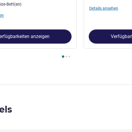
ize-Bett(en)
Details ansehen
en
erfügbarkeiten anzeigen
Verfügbar
immer 1 : Standard-Zimmer mit einem Kingsize-Bett , Zimmer 2 :
els