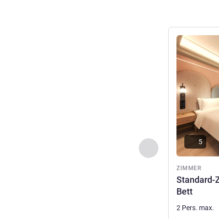
Details anseh
5
Zurück - Zimmer
ZIMMER
Standard-
Bett
2 Pers. max.