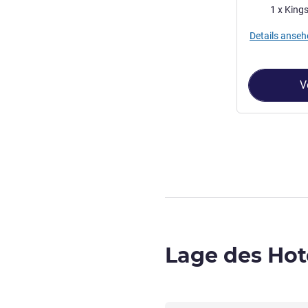
Bettwäsche
1 x Kings
Details anseh
V
Seite
1
von
3
, Z
Lage des Hot