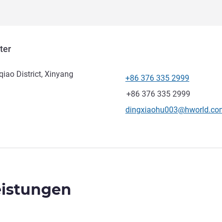
ter
iao District, Xinyang
+86 376 335 2999
Tel
Fax
+86 376 335 2999
Kontakt-E-Mail
dingxiaohu003@hworld.co
eistungen