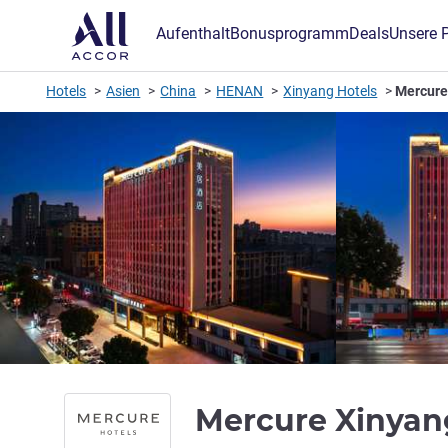
Aufenthalt
Bonusprogramm
Deals
Unsere 
Hotels
Asien
China
HENAN
Xinyang Hotels
Mercure
Mercure Xinyan