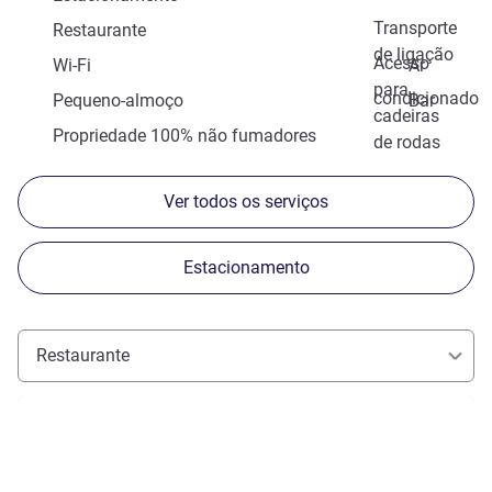
Transporte
Restaurante
de ligação
Acesso
Wi-Fi
Ar
para
condicionado
Pequeno-almoço
Bar
cadeiras
Propriedade 100% não fumadores
de rodas
Ver todos os serviços
Estacionamento
Restaurante
Ver detalhes