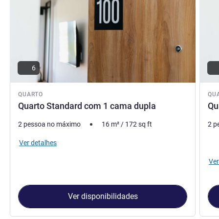
6
QUARTO
QU
Quarto Standard com 1 cama dupla
Qu
2 pessoa no máximo
16
m²
/
172
sq ft
2 p
Ca
Ver detalhes
Ver
Ver disponibilidades