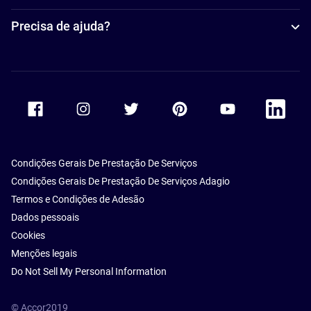
Precisa de ajuda?
Accor Facebook
Accor Instagram
Accor Twitter
Accor Pinterest
Accor Youtube
Accor Li
Condições Gerais De Prestação De Serviços
Condições Gerais De Prestação De Serviços Adagio
Termos e Condições de Adesão
Dados pessoais
Cookies
Menções legais
Do Not Sell My Personal Information
© Accor2019