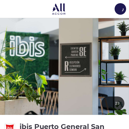
Load
23
ibis Puerto General San