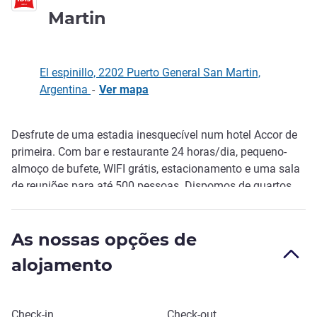
3 estrelas
Martin
El espinillo, 2202 Puerto General San Martin,
Argentina
-
Ver mapa
Desfrute de uma estadia inesquecível num hotel Accor de
Descrição
primeira. Com bar e restaurante 24 horas/dia, pequeno-
almoço de bufete, WIFI grátis, estacionamento e uma sala
de reuniões para até 500 pessoas. Dispomos de quartos
para famílias, aceitamos animais d e estimação e
oferecemos uma localização conveniente na principal área
As nossas opções de
industrial da província, a poucos minutos de Rosário.
alojamento
Reservar este hotel
Check-in
Check-out