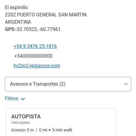
El espinillo
2202
PUERTO GENERAL SAN MARTIN
ARGENTINA
GPS
:
-32.70522, -60.77961
+54 9 3476 25-1816
Telefone
Fax
+5400000000000
E-mail de contacto
hc2m2-re@accor.com
Acesso e transporte
Acessos e Transportes (2)
Filtros
AUTOPISTA
Helicóptero
Acesso:
0
m
/
0
mi
5
min
walk