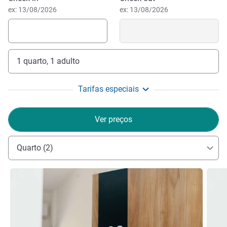
ex: 13/08/2026
ex: 13/08/2026
1 quarto, 1 adulto
Tarifas especiais
Ver preços
Quarto (2)
Ver detalhes
Ver de