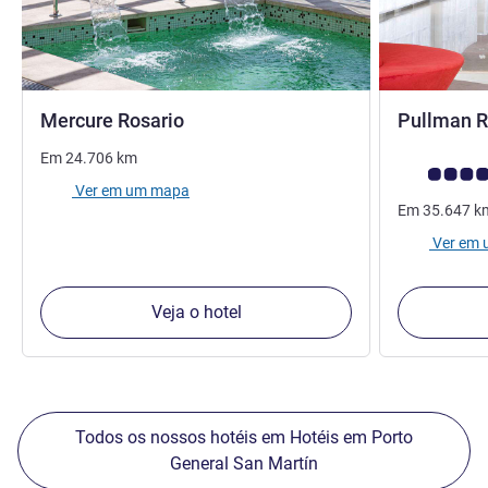
4 estrelas
Mercure Rosario
Pullman R
Em
24.706
km
Nota clientes
Ver em um mapa
Em
35.647
k
Ver em
Veja o hotel
Todos os nossos hotéis em Hotéis em Porto
General San Martín