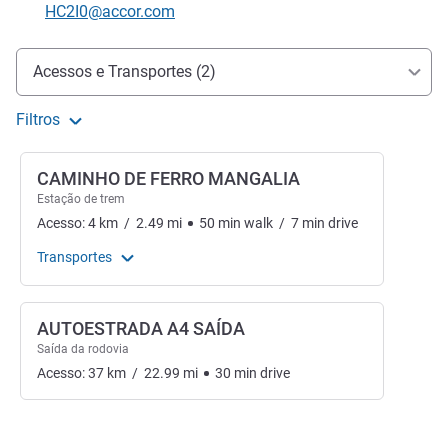
E-mail de contacto
HC2I0@accor.com
Acesso e transporte
Acessos e Transportes (2)
Filtros
CAMINHO DE FERRO MANGALIA
Estação de trem
Acesso:
4
km
/
2.49
mi
50
min
walk
/
7
min
drive
Transportes
AUTOESTRADA A4 SAÍDA
Saída da rodovia
Acesso:
37
km
/
22.99
mi
30
min
drive