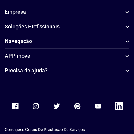
Empresa
Soluções Profissionais
Navegação
APP móvel
Precisa de ajuda?
Accor Facebook
Accor Instagram
Accor Twitter
Accor Pinterest
Accor Youtube
Accor Li
Condições Gerais De Prestação De Serviços