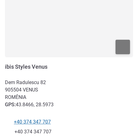
ibis Styles Venus
Dem Radulescu 82
905504
VENUS
ROMÊNIA
GPS
:
43.8466, 28.5973
+40 374 347 707
Telefone
Fax
+40 374 347 707