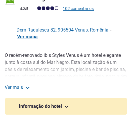
Nota clientes Avis (Classificação ALL)
102 comentários
4.2/5
Dem Radulescu 82, 905504 Venus, Romênia
-
Ver mapa
O recém-renovado ibis Styles Venus é um hotel elegante
Descrição
junto à costa sul do Mar Negro. Esta localização é um
oásis de relaxamento com jardim, piscina e bar de piscina,
parque infantil, pequeno-almoço de bufete, átrio, para além
de uma excelente localização, a uma curta distância da
Ver mais
praia e de várias atrações. O design colorido e inovador do
ibis Styles Venus
ibis Styles Venus foi concebido para oferecer uma
sensação de selva aos nossos hóspedes, bem como
Informação do hotel
relaxamento.
Venus é uma pequena cidade na costa sul do Mar Negro. A
principal atração é o fantástico litoral com belas praias e