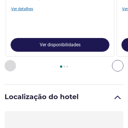
Ver detalhes
Ver
Ver disponibilidades
Página
1
de
3
, Quarto 1 : Quarto Standard, 1 Cama Queen Siz
Anterior - Quarto
Seg
Localização do hotel