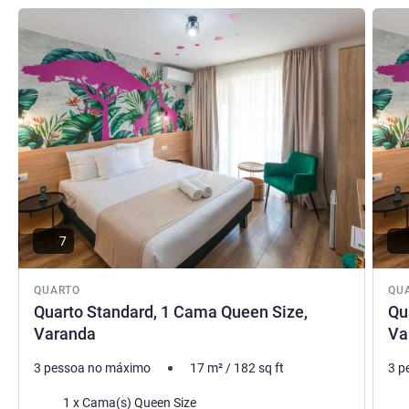
Ver detalhes
Ver de
7
QUARTO
QU
Quarto Standard, 1 Cama Queen Size,
Qu
Varanda
Va
3 pessoa no máximo
17
m²
/
182
sq ft
3 p
Cama
Ca
1 x Cama(s) Queen Size