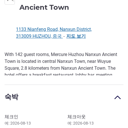
4성
Ancient Town
1133 Nianfeng Road, Nanxun District,
313009 HUZHOU, 중국
-
지도 보기
With 142 guest rooms, Mercure Huzhou Nanxun Ancient
호텔설명
Town is located in central Nanxun Town, near Wuyue
Square, 2.8 kilometers from Nanxun Ancient Town. The
hotel offers a breakfast restaurant, lobby bar, meeting
room, 24-hour gym, self-service laundry, fr ee parking and
more. We offer convenience for business and holiday
숙박
guests, and warmly welcome you and commit to making
you feel at home.
이 호텔 예약하기
체크인
체크아웃
예: 2026-08-13
예: 2026-08-13