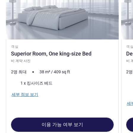
객실
객
Superior Room, One king-size Bed
De
비 계약 사진
비 
2명 최대
38
m²
/
409
sq ft
2명
침구
침
1 x 킹사이즈 베드
전망
세부 정보 보기
세
이용 가능 여부 보기