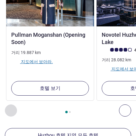
Pullman Moganshan (Opening
Novotel Huzh
5성
4성
Soon)
Lake
고객 평점 (ALL 평
4
거리
19.887
km
거리
28.082
km
지도에서 보아라.
지도에서 보
호텔 보기
호
2
/
1
페이지
, 주변에 있는 다른 시설 1 :, 주변에 있는 다른 시설 2 
이전 - 주변에 있는 다른 시설
다음
Huzhou 호텔 지역 모든 호텔