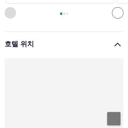
3
/
1
페이지
, 객실 1 : Superior Room, One king-size Bed , 객실 2
이전 - 객실
다음
호텔 위치