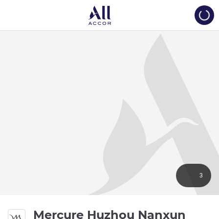
Load
3
Mercure Huzhou Nanxun