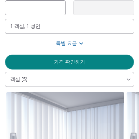
1 객실, 1 성인
특별 요금
가격 확인하기
객실 (5)
세부 정보 보기
세부 