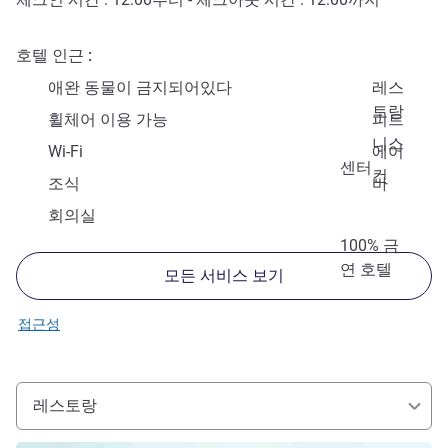
호텔 인근
애완 동물이 금지되어있다
레스
토랑
휠체어 이용 가능
피트
니스
Wi-Fi
에어
센터
컨
조식
바
회의실
100% 금
연 호텔
모든 서비스 보기
접근성
레스토랑