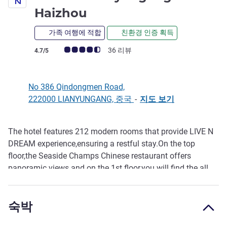
4성
Haizhou
가족 여행에 적합
친환경 인증 획득
고객 평점 (ALL 평가)
36 리뷰
4.7/5
No 386 Qindongmen Road,
222000 LIANYUNGANG, 중국
-
지도 보기
The hotel features 212 modern rooms that provide LIVE N
호텔설명
DREAM experience,ensuring a restful stay.On the top
floor,the Seaside Champs Chinese restaurant offers
panoramic views and on the 1st floor,you will find the all
day dining restaurant and the Gourmet Bar,serving a
delightful fusion of Chinese and Western
숙박
cuisines.Equipped with 7 versatile meeting rooms,it is an
ideal choice for intimate gatherings and small to medium