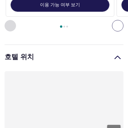
이용 가능 여부 보기
3
/
1
페이지
, 객실 1 : Standard Room with One King-size Bed ,
이전 - 객실
다음
호텔 위치