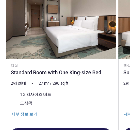
객실
객
Standard Room with One King-size Bed
Su
2명 최대
27
m²
/
290
sq ft
2명
침구
침
1 x 킹사이즈 베드
전망:
전망
도심쪽
세부 정보 보기
세