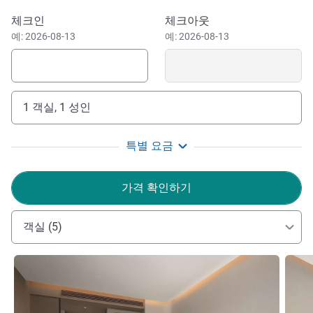
sized meetings.We believe in the joy of presence and time
이 호텔 예약하기
well spent at Novotel.
체크인
체크아웃
예: 2026-08-13
예: 2026-08-13
1 객실, 1 성인
특별 요금
가격 확인하기
객실 (5)
세부 정보 보기
세부 