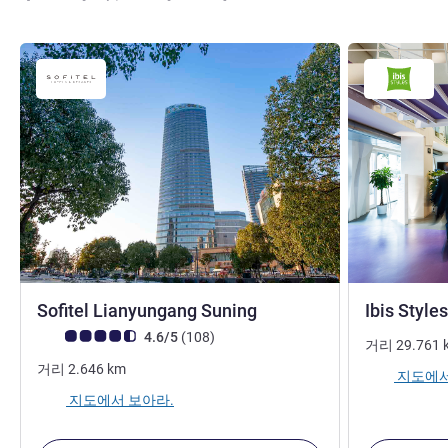
5성
Sofitel Lianyungang Suning
Ibis Styl
고객 평점 (ALL 평가)
리뷰
4.6/5
(108
)
거리
29.761
거리
2.646
km
지도에서
지도에서 보아라.