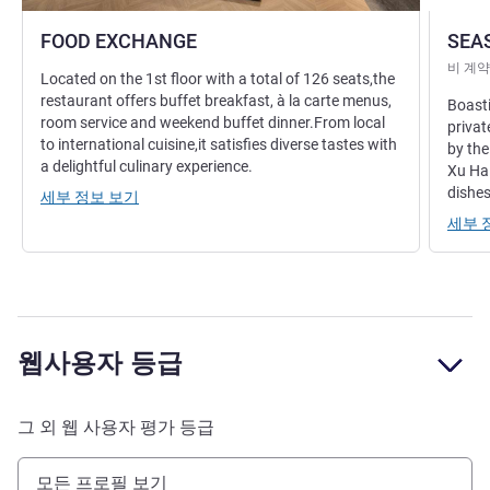
FOOD EXCHANGE
SEA
비 계약
Located on the 1st floor with a total of 126 seats,the
restaurant offers buffet breakfast, à la carte menus,
Boasti
room service and weekend buffet dinner.From local
privat
to international cuisine,it satisfies diverse tastes with
by the
a delightful culinary experience.
Xu Hai
dishes
세부 정보 보기
세부 
웹사용자 등급
그 외 웹 사용자 평가 등급
모든 프로필 보기