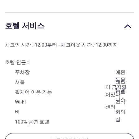
호텔 서비스
체크인 시간 :
12:00
부터 - 체크아웃 시간 :
12:00
까지
호텔 인근
주차장
애완
동물
셔틀
레스
이 금지되
토랑
휠체어 이용 가능
피트
어있다
니스
Wi-Fi
조식
센터
바
회의
실
100% 금연 호텔