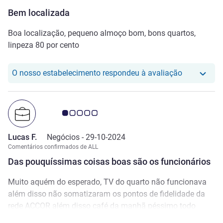
Bem localizada
Boa localização, pequeno almoço bom, bons quartos,
linpeza 80 por cento
O nosso hot
O nosso estabelecimento respondeu à avaliação
Nota clientes Avis 1.0/5
Lucas F.
Negócios -
29-10-2024
Comentários confirmados de ALL
Das pouquíssimas coisas boas são os funcionários
Muito aquém do esperado, TV do quarto não funcionava
além disso não somatizaram os pontos de fidelidade da
rede ACCOR além disso café da manhã péssimo todo
santo dia a mesma coisa e além disso nada de agradável