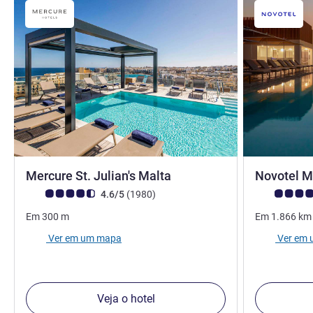
4 estrelas
Mercure St. Julian's Malta
Novotel M
Nota clientes Avis (Classificação ALL)
comentários
Nota clientes
4.6/5
(1980
)
Em
300
m
Em
1.866
km
Ver em um mapa
Ver em
Veja o hotel