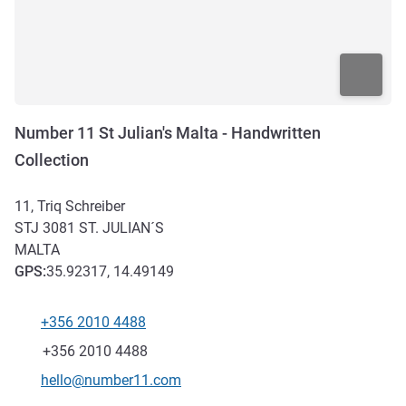
Number 11 St Julian's Malta - Handwritten
Collection
11, Triq Schreiber
STJ 3081
ST. JULIAN´S
MALTA
GPS
:
35.92317, 14.49149
+356 2010 4488
Telefone
Fax
+356 2010 4488
E-mail de contacto
hello@number11.com