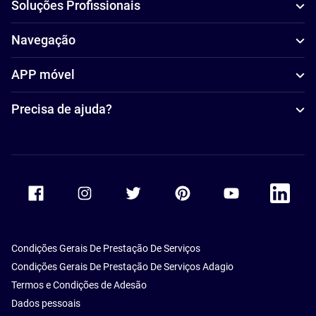
Soluções Profissionais
Navegação
APP móvel
Precisa de ajuda?
Accor Facebook
Accor Instagram
Accor Twitter
Accor Pinterest
Accor Youtube
Accor Li
Condições Gerais De Prestação De Serviços
Condições Gerais De Prestação De Serviços Adagio
Termos e Condições de Adesão
Dados pessoais