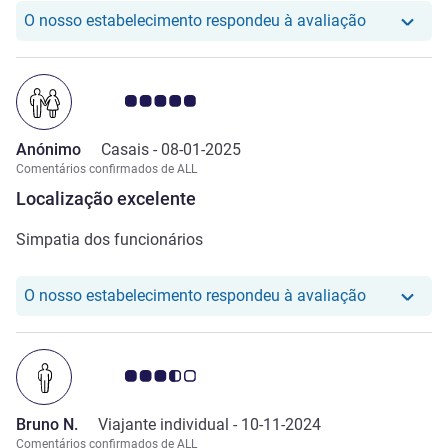
O nosso hot
O nosso estabelecimento respondeu à avaliação
Nota clientes Avis 5.0/5
Anónimo
Casais -
08-01-2025
Comentários confirmados de ALL
Localização excelente
Simpatia dos funcionários
O nosso hot
O nosso estabelecimento respondeu à avaliação
Nota clientes Avis 3.5/5
Bruno N.
Viajante individual -
10-11-2024
Comentários confirmados de ALL