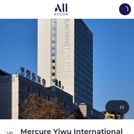
Load
33
Mercure Yiwu International