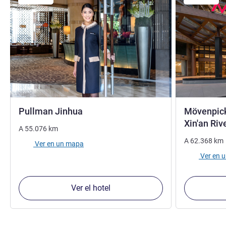
5 estrellas
Pullman Jinhua
Mövenpick
Xin'an Riv
A
55.076
km
A
62.368
km
Ver en un mapa
Ver en 
Ver el hotel