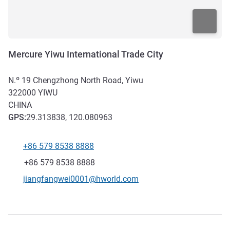
Mercure Yiwu International Trade City
N.º 19 Chengzhong North Road, Yiwu
322000
YIWU
CHINA
GPS
:
29.313838, 120.080963
+86 579 8538 8888
Teléfono
Fax
+86 579 8538 8888
Correo electrónico de contacto
jiangfangwei0001@hworld.com