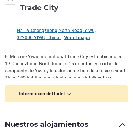
4 estrellas
Trade City
N.º 19 Chengzhong North Road, Yiwu,
322000 YIWU, China
-
Ver el mapa
El Mercure Yiwu International Trade City está ubicado en
Descripción
19 Chengzhong North Road, a 15 minutos en coche del
aeropuerto de Yiwu y la estación de tren de alta velocidad.
Tiene 150 habitaciones, instalaciones inteligentes y
románticas, diseño francés elegante, restaurante
autoservicio con un delicioso desayuno chino y occidental,
Información del hotel
gimnasio, lavandería autoservicio y otras instalaciones
para atender las necesidades de los huéspedes en viaje de
negocios.
Nuestros alojamientos