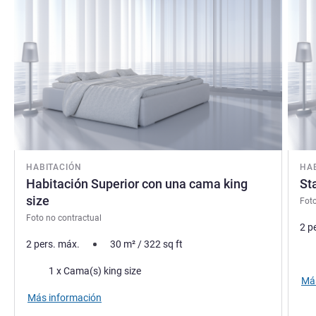
HABITACIÓN
HA
Habitación Superior con una cama king
St
size
Foto
Foto no contractual
2 p
2 pers. máx.
30
m²
/
322
sq ft
Rop
Ropa de cama
1 x Cama(s) king size
Más
Más información