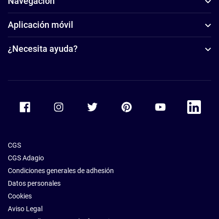
Navegación
Aplicación móvil
¿Necesita ayuda?
Accor Facebook
Accor Instagram
Accor Twitter
Accor Pinterest
Accor Youtube
Accor Li
CGS
CGS Adagio
Condiciones generales de adhesión
Datos personales
Cookies
Aviso Legal