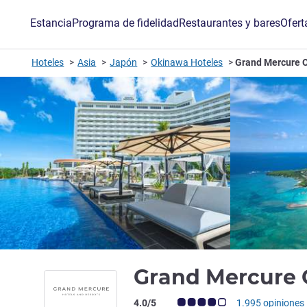
Estancia
Programa de fidelidad
Restaurantes y bares
Ofert
Hoteles
Asia
Japón
Okinawa Hoteles
Grand Mercure 
Grand Mercure 
Nota de clientes de Avis (Clasificación 
4.0/5
1.995 opiniones