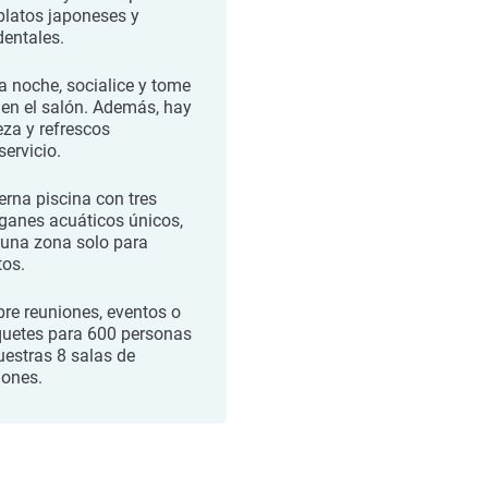
platos japoneses y
dentales.
la noche, socialice y tome
 en el salón. Además, hay
eza y refrescos
servicio.
rna piscina con tres
ganes acuáticos únicos,
y una zona solo para
tos.
bre reuniones, eventos o
uetes para 600 personas
uestras 8 salas de
iones.