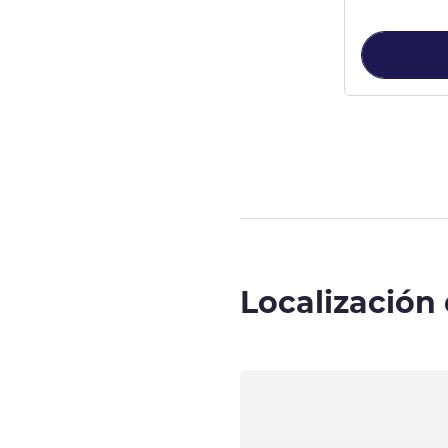
Página
1
de
5
, 
Localización 