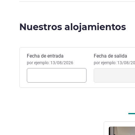
Relajante experiencia con t
lugares más bonitos de Okinaw
Nuestros alojamientos
local, con piscina abierta to
las necesidades de los viajer
Masahiro YOKOI, Gestión hot
Reservar este hotel
Fecha de entrada
Fecha de salida
por ejemplo: 13/08/2026
por ejemplo: 13/08/2
Más informac