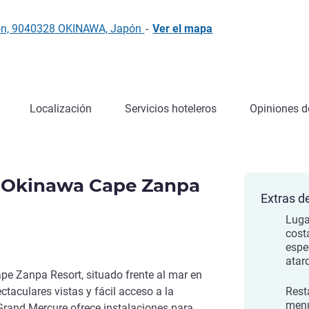
on, 9040328 OKINAWA, Japón
-
Ver el mapa
Localización
Servicios hoteleros
Opiniones de
 Okinawa Cape Zanpa
Extras de
Luga
cost
espe
atar
e Zanpa Resort, situado frente al mar en
ctaculares vistas y fácil acceso a la
Rest
menú
 Grand Mercure ofrece instalaciones para