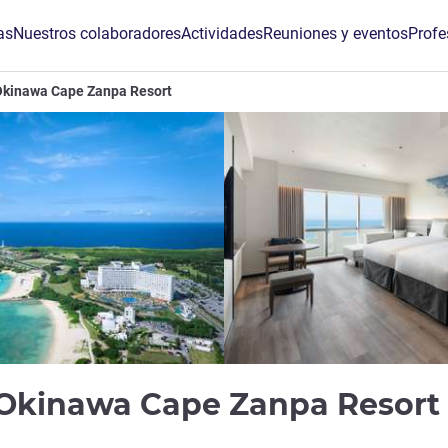
as
Nuestros colaboradores
Actividades
Reuniones y eventos
Profe
Okinawa Cape Zanpa Resort
Okinawa Cape Zanpa Resort
de ALL)