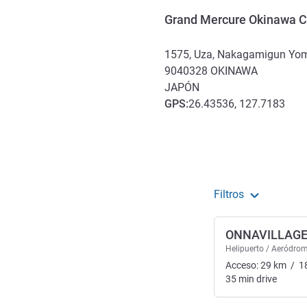
Grand Mercure Okinawa C
1575, Uza, Nakagamigun Yo
9040328
OKINAWA
JAPÓN
GPS
:
26.43536, 127.7183
Acceso y transporte
Filtros
ONNAVILLAGE
Helipuerto / Aeródro
Acceso:
29
km
/
1
35
min
drive