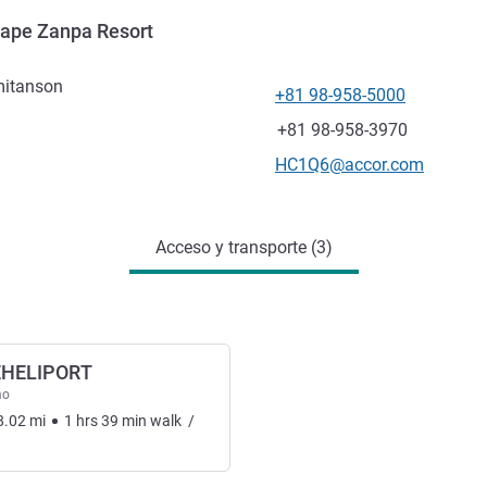
ape Zanpa Resort
mitanson
+81 98-958-5000
Teléfono
Fax
+81 98-958-3970
Correo electrónico de conta
HC1Q6@accor.com
Acceso y transporte (3)
HELIPORT
mo
8.02
mi
1
hrs
39
min
walk
/