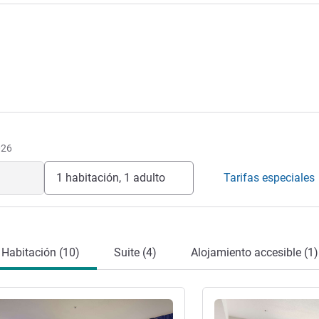
odo incluido en el cabo Zanpa, uno de los
a. Este hotel de lujo de inspiración
do el día y 3 toboganes de agua, atenderá
os más exigentes.
elera
026
1 habitación, 1 adulto
Tarifas especiales
Habitación (10)
Suite (4)
Alojamiento accesible (1)
ión
Más información