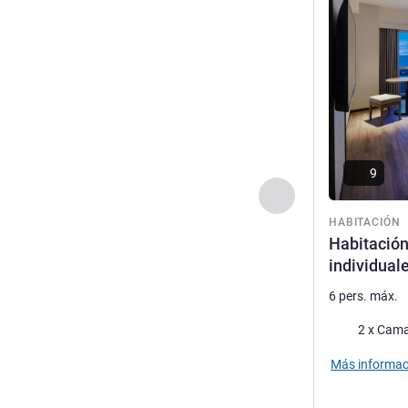
9
Anterior - Habitaci
HABITACIÓN
Habitación
individual
6 pers. máx.
Ropa de cam
2 x Cama
Más informac