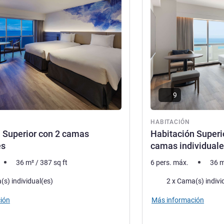
9
ón
HABITACIÓN
 Superior con 2 camas
Habitación Superio
es
camas individual
36
m²
/
387
sq ft
6 pers. máx.
36
m
a
Ropa de cama
(s) individual(es)
2 x Cama(s) indivi
ión
Más información