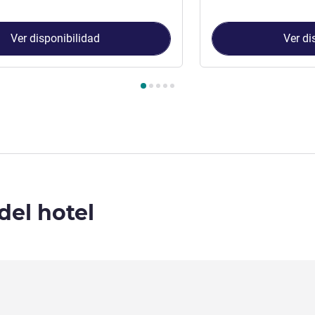
Ver disponibilidad
Ver di
Habitación 1 : Habitación Superior con 2 camas individuales , Ha
del hotel