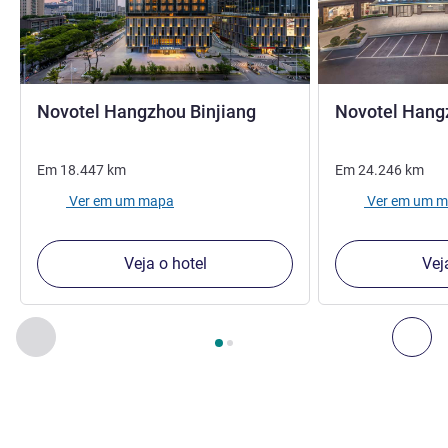
4 estrelas
Novotel Hangzhou Binjiang
Novotel Hang
Em
18.447
km
Em
24.246
km
Ver em um mapa
Ver em um 
Veja o hotel
Vej
Página
1
de
2
, Os nossos outros estabelecimentos nas proxim
Anterior - Os nossos outros estabelecimentos nas proxim
Seg