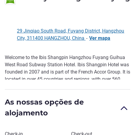
3 estrelas
29 Jinqiao South Road, Fuyang District, Hangzhou
City, 311400 HANGZHOU, China
-
Ver mapa
Welcome to the Ibis Shangpin Hangzhou Fuyang Guihua
Descrição
West Road Subway Station Hotel. Ibis Shangpin Hotel was
founded in 2007 and is part of the French Accor Group. It is
located in over 45 countries and regions, with over 560
uniquely designed hotels. The hotel is located in the center
of Fuyang District, located at No. 29 Jinqiao South Road,
As nossas opções de
Fuyang District, Hangzhou, approximately 350 meters from
the exit E of Metro Line 6; The hotel has a free parking lot
alojamento
and a 24-hour self-service laundry room,
Reservar este hotel
Check-in
Check-out