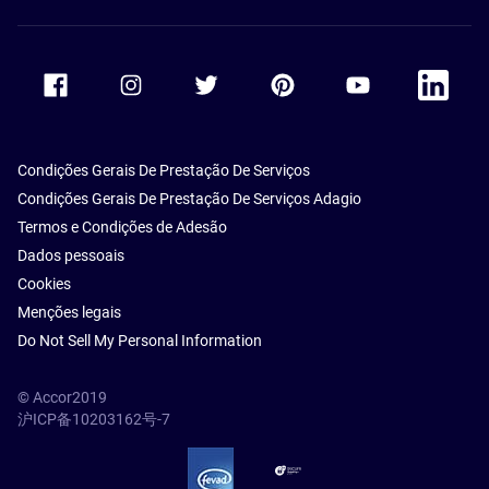
Accor Facebook
Accor Instagram
Accor Twitter
Accor Pinterest
Accor Youtube
Accor Li
Condições Gerais De Prestação De Serviços
Condições Gerais De Prestação De Serviços Adagio
Termos e Condições de Adesão
Dados pessoais
Cookies
Menções legais
Do Not Sell My Personal Information
© Accor2019
沪ICP备10203162号-7
SSL Secure – globalSign