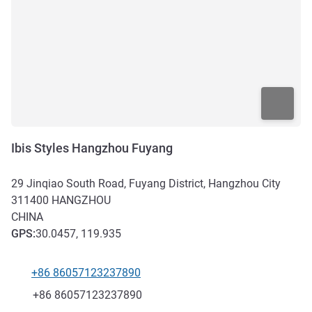
Ibis Styles Hangzhou Fuyang
29 Jinqiao South Road, Fuyang District, Hangzhou City
311400
HANGZHOU
CHINA
GPS
:
30.0457, 119.935
+86 86057123237890
Telefone
Fax
+86 86057123237890