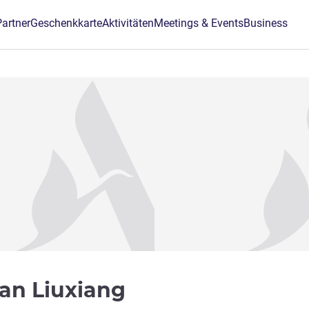
Partner
Geschenkkarte
Aktivitäten
Meetings & Events
Business
3 Sterne
yuan Liuxiang