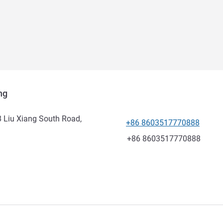
ng
8 Liu Xiang South Road,
+86 8603517770888
Tel
Fax
+86 8603517770888