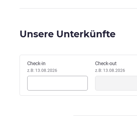
Unsere Unterkünfte
Dieses Hotel buchen
Check-in
Check-out
z.B: 13.08.2026
z.B: 13.08.2026