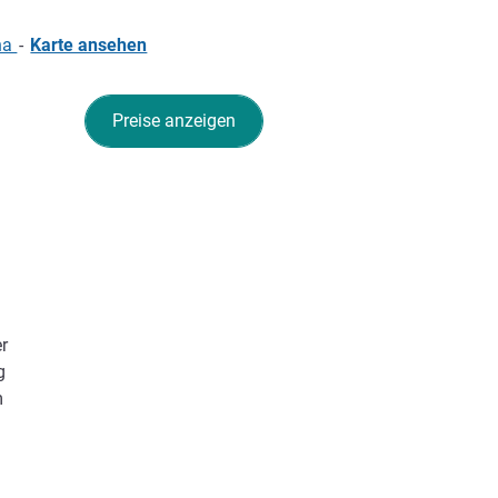
ina
-
Karte ansehen
Preise anzeigen
er
g
m