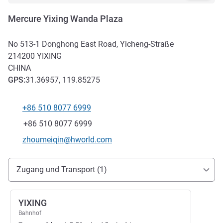
Mercure Yixing Wanda Plaza
No 513-1 Donghong East Road, Yicheng-Straße
214200
YIXING
CHINA
GPS
:
31.36957, 119.85275
+86 510 8077 6999
Tel
Fax
+86 510 8077 6999
Kontakt-E-Mail
zhoumeiqin@hworld.com
Erreichbarkeit und Anbindung
Zugang und Transport (1)
YIXING
Bahnhof