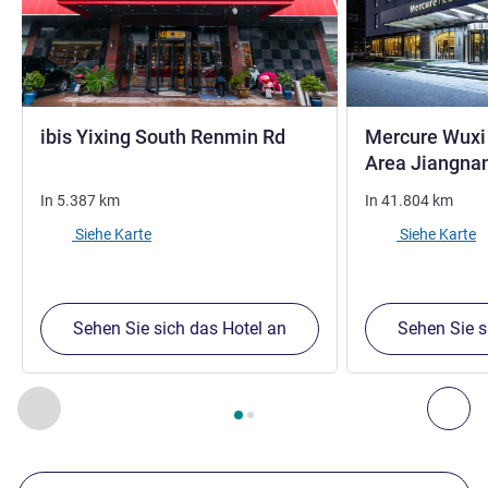
3 Sterne
ibis Yixing South Renmin Rd
Mercure Wuxi 
Area Jiangnan
In
5.387
km
In
41.804
km
Siehe Karte
Siehe Karte
Sehen Sie sich das Hotel an
Sehen Sie s
Seite
1
von
2
, Unsere anderen Etablissements in der Nähe 1 :,
Zurück - Unsere anderen Etablissements in der Nähe
Wei