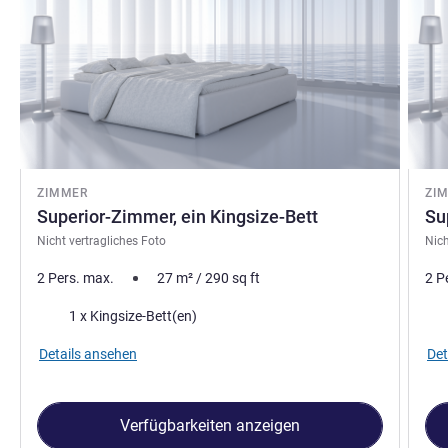
ZIMMER
ZI
Superior-Zimmer, ein Kingsize-Bett
Su
Nicht vertragliches Foto
Nich
2 Pers. max.
27
m²
/
290
sq ft
2 P
Bettwäsche
Bet
1 x Kingsize-Bett(en)
Details ansehen
Det
Verfügbarkeiten anzeigen