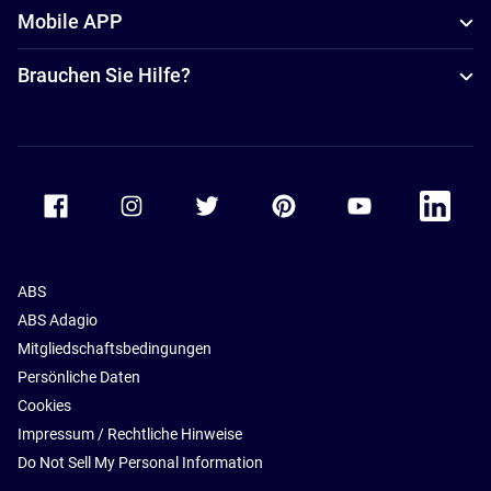
Mobile APP
Brauchen Sie Hilfe?
Accor Facebook
Accor Instagram
Accor Twitter
Accor Pinterest
Accor Youtube
Accor Li
ABS
ABS Adagio
Mitgliedschaftsbedingungen
Persönliche Daten
Cookies
Impressum / Rechtliche Hinweise
Do Not Sell My Personal Information