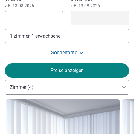
z.B: 13.08.2026
z.B: 13.08.2026
1 zimmer, 1 erwachsene
Sondertarife
Preise anzeigen
Zimmer (4)
Details ansehen
Detail