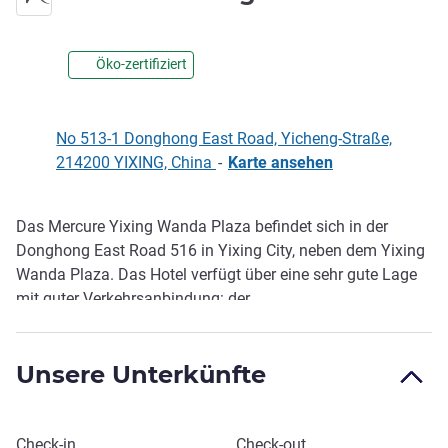
4 Sterne
Öko-zertifiziert
No 513-1 Donghong East Road, Yicheng-Straße,
214200 YIXING, China
-
Karte ansehen
Das Mercure Yixing Wanda Plaza befindet sich in der
Beschreibung
Donghong East Road 516 in Yixing City, neben dem Yixing
Wanda Plaza. Das Hotel verfügt über eine sehr gute Lage
mit guter Verkehrsanbindung: der
Hochgeschwindigkeitsbahnhof Yixing liegt nur 15
Autominuten entfernt. Es liegt etwa 40 Minuten vom
Unsere Unterkünfte
Bamboo Sea Scenic Area (A4) entfernt.
Dieses Hotel buchen
Check-in
Check-out