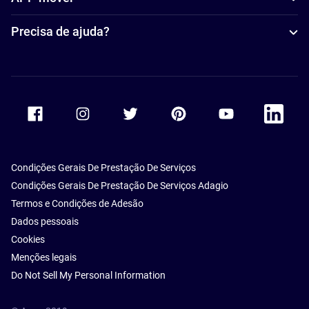
Precisa de ajuda?
Accor Facebook
Accor Instagram
Accor Twitter
Accor Pinterest
Accor Youtube
Accor Li
Condições Gerais De Prestação De Serviços
Condições Gerais De Prestação De Serviços Adagio
Termos e Condições de Adesão
Dados pessoais
Cookies
Menções legais
Do Not Sell My Personal Information