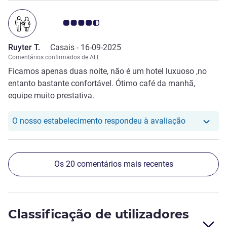
Nota clientes Avis 4.5/5
Ruyter T.
Casais -
16-09-2025
Comentários confirmados de ALL
Ficamos apenas duas noite, não é um hotel luxuoso ,no
entanto bastante confortável. Ótimo café da manhã,
equipe muito prestativa.
O nosso hot
O nosso estabelecimento respondeu à avaliação
Os 20 comentários mais recentes
Classificação de utilizadores