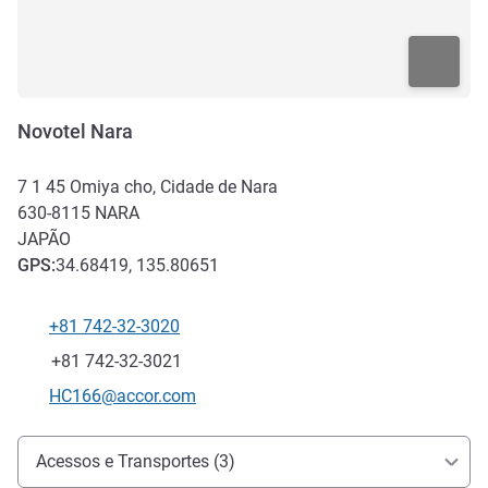
Novotel Nara
7 1 45 Omiya cho, Cidade de Nara
630-8115
NARA
JAPÃO
GPS
:
34.68419, 135.80651
+81 742-32-3020
Telefone
Fax
+81 742-32-3021
E-mail de contacto
HC166@accor.com
Acesso e transporte
Acessos e Transportes (3)