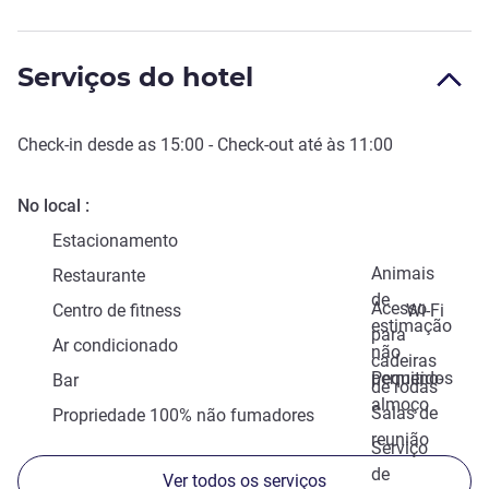
Serviços do hotel
Check-in
desde as
15:00
-
Check-out
até às
11:00
No local
Estacionamento
Animais
Restaurante
de
Acesso
Centro de fitness
Wi-Fi
estimação
para
Ar condicionado
não
cadeiras
permitidos
Pequeno-
Bar
de rodas
almoço
Salas de
Propriedade 100% não fumadores
reunião
Serviço
de
Ver todos os serviços