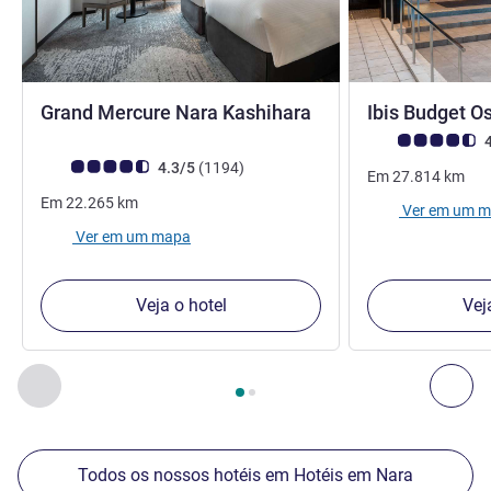
5 estrelas
Grand Mercure Nara Kashihara
Ibis Budget 
Nota clientes Avi
4
Nota clientes Avis (Classificação ALL)
comentários
4.3/5
(1194
)
Em
27.814
km
Em
22.265
km
Ver em um 
Ver em um mapa
Veja o hotel
Vej
Página
1
de
2
, Os nossos outros estabelecimentos nas proxim
Anterior - Os nossos outros estabelecimentos nas proxim
Seg
Todos os nossos hotéis em Hotéis em Nara