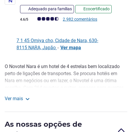
Adequado para famílias
Ecocertificado
Nota clientes Avis (Classificação ALL)
2.982 comentários
4.6/5
7 1 45 Omiya cho, Cidade de Nara, 630-
8115 NARA, Japão
-
Ver mapa
O Novotel Nara é um hotel de 4 estrelas bem localizado
Descrição
perto de ligações de transportes. Se procura hotéis em
Nara em negócios ou em lazer, o Novotel é uma ótima
escolha. Com 264 quartos e suites, espaços para eventos,
uma sala de reuniões, uma área de bem-estar e um
Ver mais
Executive Lounge com terraço e vistas deslumbrantes
Novotel Nara
sobre a cidade, este é o melhor hotel da sua categoria para
estadias curtas ou férias prolongadas. Dos hoteis em
As nossas opções de
Nara, no Japão, o Novotel Nara preenche todos os
requisitos para cada um