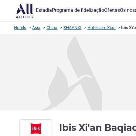
Estadia
Programa de fidelização
Ofertas
Os noss
Hotels
Ásia
China
SHAANXI
Hotéis em Xian
Ibis Xi
Ibis Xi'an Baqi