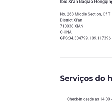
Ibis Xi'an Baqiao Hongqin
No. 268 Middle Section, Of T
District Xi'an
710038
XIAN
CHINA
GPS
:
34.304799, 109.117396
Serviços do h
Check-in
desde as
14:00