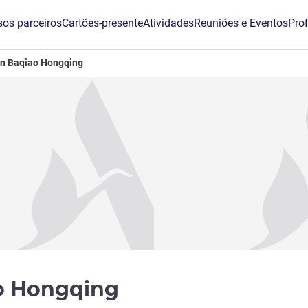
os parceiros
Cartões-presente
Atividades
Reuniões e Eventos
Prof
'an Baqiao Hongqing
3 estrelas
ao Hongqing