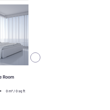
Ver detalhes
Seguinte - Quarto
QUARTO
le Room
Stress-Free Superior Twi
Foto não contratual
0
m²
/
0
sq ft
2 pessoa no máximo
0
m²
Ver detalhes