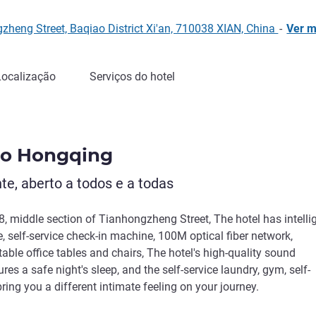
zheng Street, Baqiao District Xi'an, 710038 XIAN, China
-
Ver 
Localização
Serviços do hotel
iao Hongqing
te, aberto a todos e a todas
68, middle section of Tianhongzheng Street, The hotel has intelli
e, self-service check-in machine, 100M optical fiber network,
able office tables and chairs, The hotel's high-quality sound
es a safe night's sleep, and the self-service laundry, gym, self-
bring you a different intimate feeling on your journey.