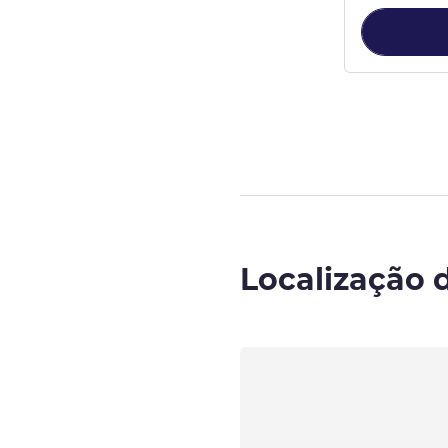
Página
1
de
3
, 
Localização 