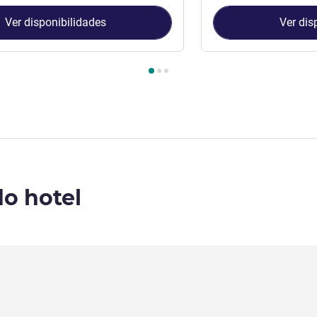
Ver disponibilidades
Ver dis
Quarto 1 : Stress-Free Deluxe Double Room , Quarto 2 : Stress-F
do hotel