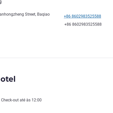
g
ianhongzheng Street, Baqiao
+86 8602983525588
Telefone
Fax
+86 8602983525588
otel
-
Check-out
até às
12:00