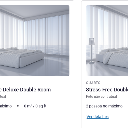
Ver detalhes
QUARTO
ee Deluxe Double Room
Stress-Free Doub
tual
Foto não contratual
máximo
0
m²
/
0
sq ft
2 pessoa no máximo
Ver detalhes