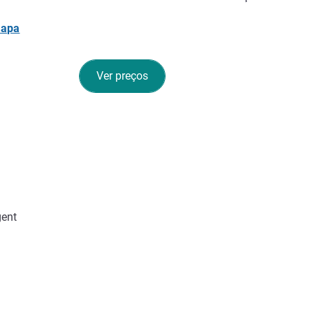
mapa
Ver preços
gent