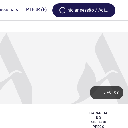
Loading...
issionais
PT
EUR
(€)
Iniciar sessão / Adira
5 FOTOS
GARANTIA
DO
MELHOR
PREÇO