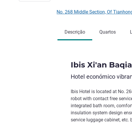
No. 268 Middle Section, Of Tianhong
Descrição
Quartos
Ibis Xi'an Baq
Hotel económico vibran
Ibis Hotel is located at No. 2
robot with contact free servic
integrated bath room, comfort
insulation system design ensur
service luggage cabinet, etc. 