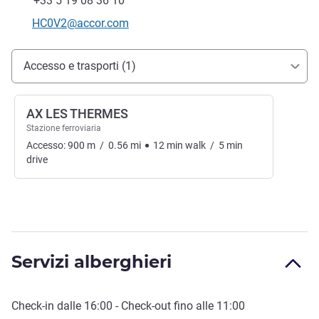
+33 5 19 08 36 10
E-mail di contatto
HC0V2@accor.com
Accesso e trasporti
Accesso e trasporti (1)
AX LES THERMES
Stazione ferroviaria
Accesso:
900
m
/
0.56
mi
12
min
walk
/
5
min
drive
Servizi alberghieri
Check-in
dalle
16:00
-
Check-out
fino alle
11:00