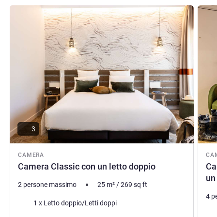
Visualizza dettagli
Visual
3
CAMERA
CA
Camera Classic con un letto doppio
Ca
un
2 persone massimo
25
m²
/
269
sq ft
4 p
Biancheria da letto
1 x Letto doppio/Letti doppi
Bia