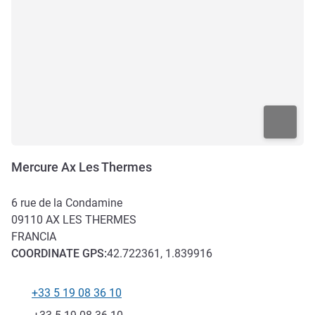
Mercure Ax Les Thermes
6 rue de la Condamine
09110
AX LES THERMES
FRANCIA
COORDINATE
GPS
:
42.722361, 1.839916
+33 5 19 08 36 10
Telefono
Fax