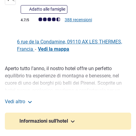
Adatto alle famiglie
Giudizio clienti (Valutazione ALL)
388 recensioni
4.7/5
6 rue de la Condamine, 09110 AX LES THERMES,
Francia
-
Vedi la mappa
Aperto tutto l'anno, il nostro hotel offre un perfetto
Descrizione
equilibrio tra esperienze di montagna e benessere, nel
cuore di uno dei borghi più belli dei Pirenei. Scoprite un
hotel nuovo, ecologico, moderno e confortevole per un
soggiorno indimenticabile vicino allo storico castello di
Vedi altro
Villemur. Vicino al centro termale e alle cabinovie che
Mercure Ax Les Thermes
collegano al comprensorio sciistico di Ax troverete il
Mercure Ax-les-Thermes che si affaccia sul villaggio.
Informazioni sull'hotel
Tipico, accogliente, ricco di scoperte, Ax les Thermes offre