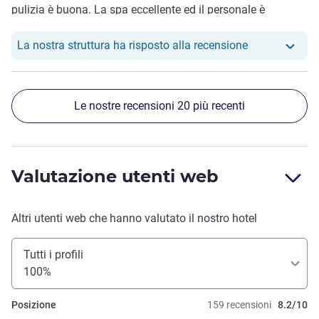
pulizia è buona. La spa eccellente ed il personale è
incredibilmente gentile e preparato. Il ristorante dell’hotel
ha una vista pazzesca, un arredamento raffinato ed un
Il nostro hote
La nostra struttura ha risposto alla recensione
personale eccellente, ma la cucina purtroppo non l’ho
gradita. Ammetto che potrebbero essere i miei gusti.
Bellissimo soggiorno
Le nostre recensioni 20 più recenti
Valutazione utenti web
Altri utenti web che hanno valutato il nostro hotel
Tutti i profili
100%
Posizione
159 recensioni
8.2/10