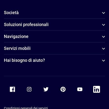
Società
Soluzioni professionali
Navigazione
Servizi mobili
Hai bisogno di aiuto?
Accor Facebook
Accor Instagram
Accor Twitter
Accor Pinterest
Accor Youtube
Accor Li
Condizioni generali dei servizi