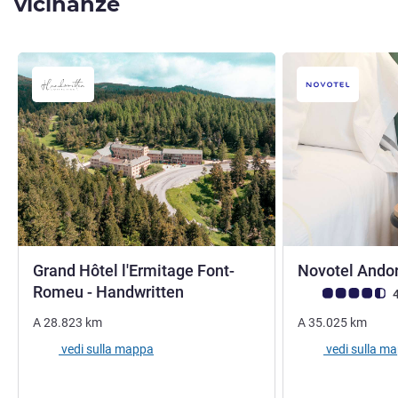
vicinanze
Grand Hôtel l'Ermitage Font-
Novotel Ando
4 stelle
Romeu - Handwritten
Giudizio clienti (
4
A
28.823
km
A
35.025
km
vedi sulla mappa
vedi sulla m