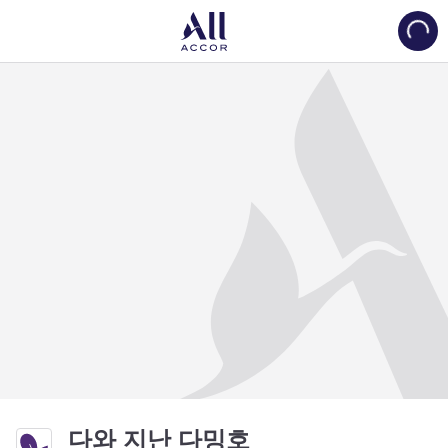
Load
4성
다와 지난 다밍호