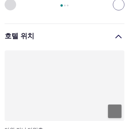
3
/
1
페이지
, 객실 1 : 후유에 킹룸 , 객실 2 : 후유에 트윈룸
이전 - 객실
다음
호텔 위치