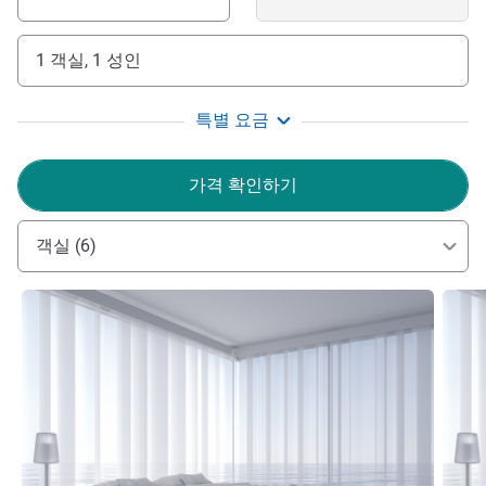
1 객실, 1 성인
특별 요금
가격 확인하기
객실 (6)
세부 정보 보기
세부 