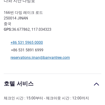
다와 지난 다밍호
166번 다밍 레이크 로드
250014
JINAN
중국
GPS
:
36.677862, 117.034323
+86 531 5965 0000
전화
팩스
+86 531 5891 6999
E-mail
reservations.jinan@banyantree.com
호텔 서비스
체크인 시간 :
15:00
부터 - 체크아웃 시간 :
12:00
까지