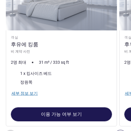
객실
객
후유에 킹룸
후
비 계약 사진
비 
2명 최대
31
m²
/
333
sq ft
2명
침구
침
1 x 킹사이즈 베드
전망:
전망
정원쪽
세부 정보 보기
세
이용 가능 여부 보기