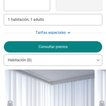
1 habitación, 1 adulto
Tarifas especiales
Consultar precios
Habitación (6)
Más información
Más i