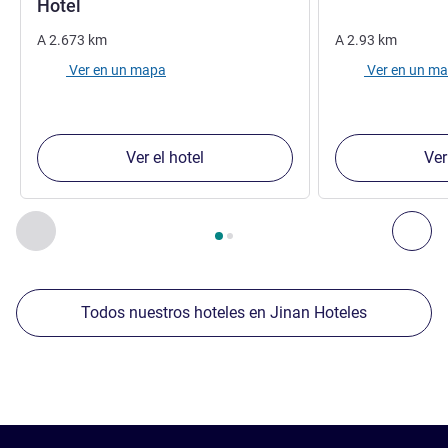
3 estrellas
Hotel
A
2.673
km
A
2.93
km
Ver en un mapa
Ver en un m
Ver el hotel
Ver
Página
1
de
2
, Nuestros establecimientos cercanos 1 :, Nuest
Anterior - Nuestros establecimientos cercanos
Sig
Todos nuestros hoteles en Jinan Hoteles