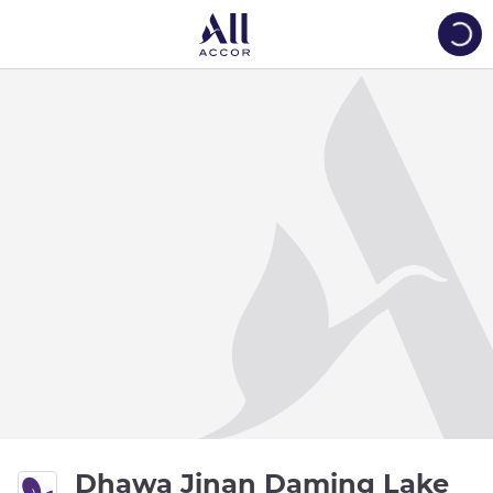
Load
4 e
Dhawa Jinan Daming Lake