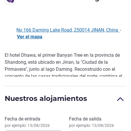
No 166 Daming Lake Road, 250014 JINAN, China
-
Ver el mapa
El hotel Dhawa, el primer Banyan Tree en la provincia de
Descripción
Shandong, está ubicado en Jinan, la "Ciudad de la
Primavera", junto al lago Daming. Reconstruido con el
concepto de las casas tradicionales del norte, combina el
encanto de antaño con un diseño moderno y a la moda.
Disfrute de un destino de ocio en un nuevo entorno
Nuestros alojamientos
cultural.
Reservar este hotel
Fecha de entrada
Fecha de salida
por ejemplo: 13/08/2026
por ejemplo: 13/08/2026