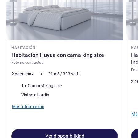
HABITACIÓN
HA
Habitación Huyue con cama king size
Ha
in
Foto no contractual
Foto
2 pers. máx.
31
m²
/
333
sq ft
2 p
Ropa de cama
1 x Cama(s) king size
Rop
Views :
Vistas al jardín
Vie
Más información
Más
Ver disponibilidad