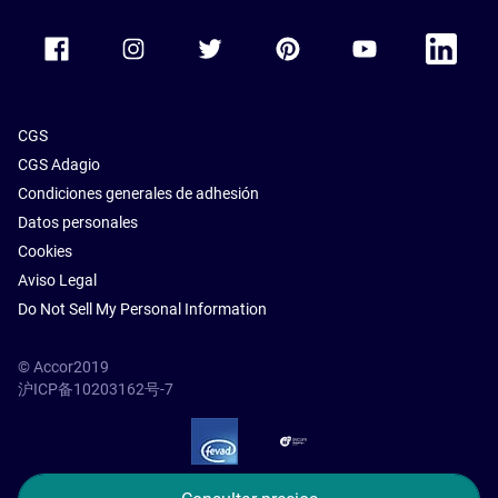
Accor Facebook
Accor Instagram
Accor Twitter
Accor Pinterest
Accor Youtube
Accor Li
CGS
CGS Adagio
Condiciones generales de adhesión
Datos personales
Cookies
Aviso Legal
Do Not Sell My Personal Information
© Accor2019
沪ICP备10203162号-7
SSL Secure – globalSign