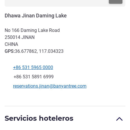
Dhawa Jinan Daming Lake
No 166 Daming Lake Road
250014
JINAN
CHINA
GPS
:
36.677862, 117.034323
+86 531 5965 0000
Teléfono
Fax
+86 531 5891 6999
Correo electrónico de contacto
reservations.jinan@banyantree.com
Servicios hoteleros