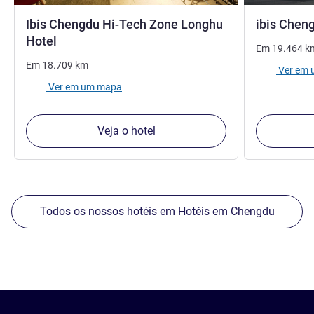
Ibis Chengdu Hi-Tech Zone Longhu
ibis Chen
3 estrelas
Hotel
Em
19.464
k
Em
18.709
km
Ver em
Ver em um mapa
Veja o hotel
Todos os nossos hotéis em Hotéis em Chengdu