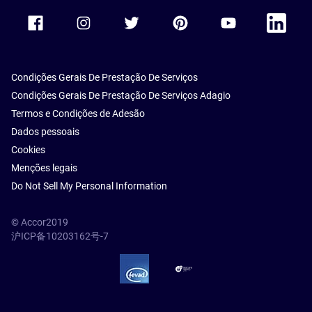
Accor Facebook
Accor Instagram
Accor Twitter
Accor Pinterest
Accor Youtube
Accor Li
Condições Gerais De Prestação De Serviços
Condições Gerais De Prestação De Serviços Adagio
Termos e Condições de Adesão
Dados pessoais
Cookies
Menções legais
Do Not Sell My Personal Information
© Accor2019
沪ICP备10203162号-7
SSL Secure – globalSign