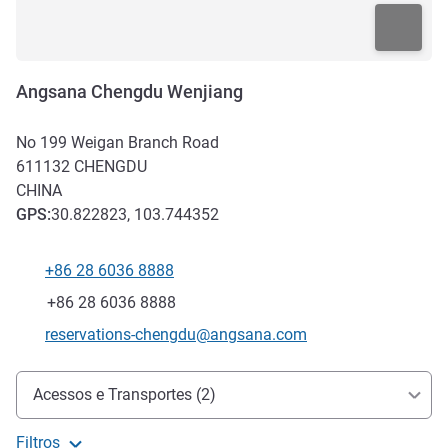
Angsana Chengdu Wenjiang
No 199 Weigan Branch Road
611132
CHENGDU
CHINA
GPS
:
30.822823, 103.744352
+86 28 6036 8888
Telefone
Fax
+86 28 6036 8888
E-mail de contacto
reservations-chengdu@angsana.com
Acesso e transporte
Acessos e Transportes (2)
Filtros