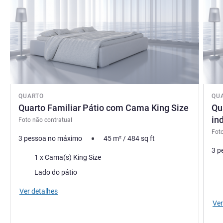
QUARTO
QU
Quarto Familiar Pátio com Cama King Size
Qu
in
Foto não contratual
Foto
3 pessoa no máximo
45
m²
/
484
sq ft
3 p
Cama
1 x Cama(s) King Size
Ca
Vistas:
Lado do pátio
Vist
Ver detalhes
Ver