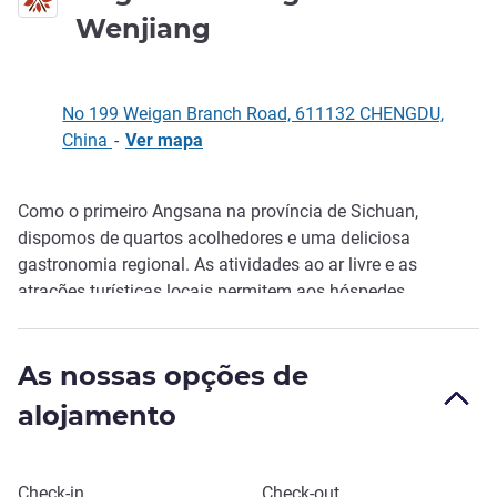
5 estrelas
Wenjiang
No 199 Weigan Branch Road, 611132 CHENGDU,
China
-
Ver mapa
Como o primeiro Angsana na província de Sichuan,
Descrição
dispomos de quartos acolhedores e uma deliciosa
gastronomia regional. As atividades ao ar livre e as
atrações turísticas locais permitem aos hóspedes
conviverem com amigos, famílias, habitantes locais e
culturas.
As nossas opções de
alojamento
Reservar este hotel
Check-in
Check-out