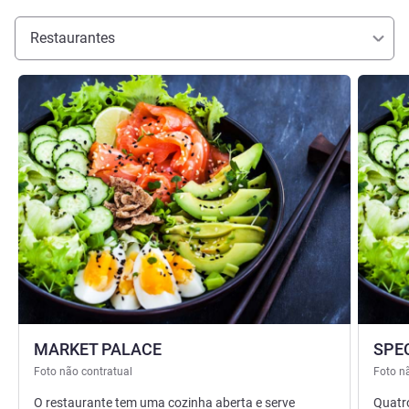
Restaurantes
Ver detalhes
Ver deta
MARKET PALACE
SPE
Foto não contratual
Foto n
O restaurante tem uma cozinha aberta e serve
Quatr