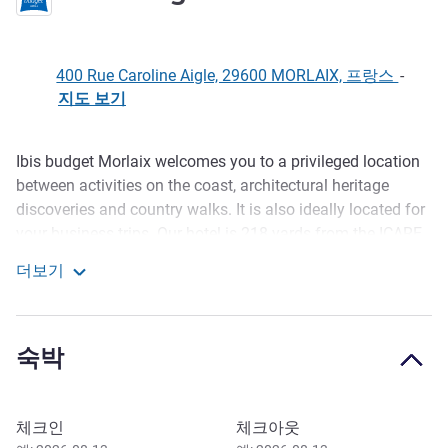
400 Rue Caroline Aigle, 29600 MORLAIX, 프랑스
-
지도 보기
Ibis budget Morlaix welcomes you to a privileged location
호텔설명
between activities on the coast, architectural heritage
discoveries and country walks. It is also ideally located for
your business trips. Our hotel is 218 yards from the ICARE
aviation training center. It features a paying relaxation
더보기
area, including an indoor pool, a sauna and a jacuzzi. You
Ibis budget Morlaix
can use our fitness center free of charge.
Our new hotel with fitness center and well-being area (paid
숙박
access) is perfect for your business, family or leisure stays.
Welcome to North Finistère between land and sea. My
이 호텔 예약하기
체크인
체크아웃
team and I are happy to welcome you to your new ibis