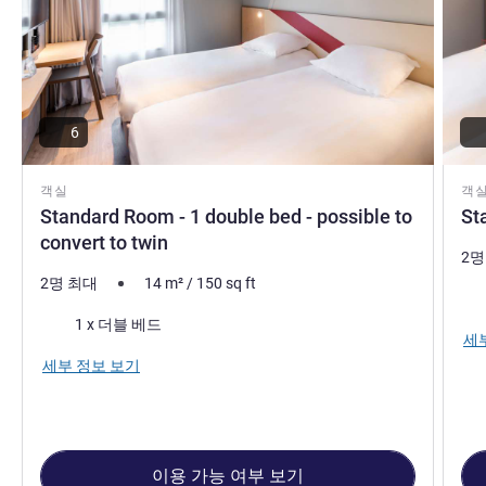
6
객실
객
Standard Room - 1 double bed - possible to
St
convert to twin
2명
2명 최대
14
m²
/
150
sq ft
침
침구
1 x 더블 베드
세
세부 정보 보기
이용 가능 여부 보기