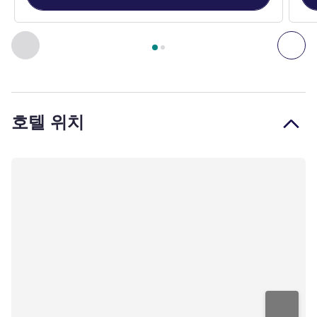
2
/
1
페이지
, 객실 1 : Standard Room - 1 double bed - possible t
이전 - 객실
다음
호텔 위치