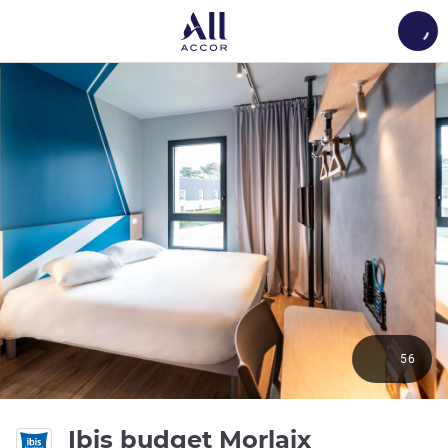
Load
56
2성
Ibis budget Morlaix