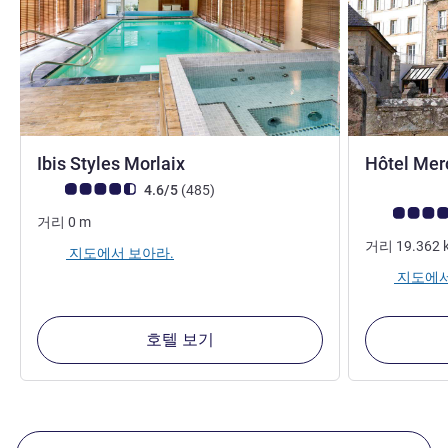
3성
Ibis Styles Morlaix
Hôtel Mer
고객 평점 (ALL 평가)
리뷰
4.6/5
(485
)
고객 평점 (AL
거리
0
m
거리
19.362
지도에서 보아라.
지도에서
호텔 보기