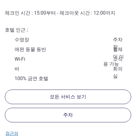
체크인 시간 :
15:00
부터 - 체크아웃 시간 :
12:00
까지
호텔 인근
수영장
주차
장
애완 동물 동반
휠체
어 이
Wi-Fi
조식
용 가능
바
회의
실
100% 금연 호텔
모든 서비스 보기
주차
접근성