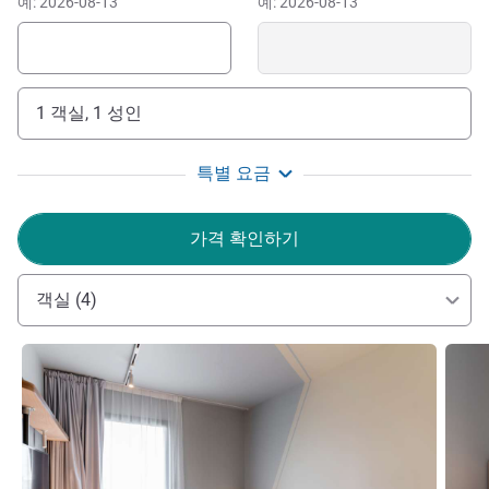
예: 2026-08-13
예: 2026-08-13
budget Morlaix. We look forward to seeing you.
Laurent JONCOURT 호텔 관리
1 객실, 1 성인
특별 요금
가격 확인하기
객실 (4)
세부 정보 보기
세부 