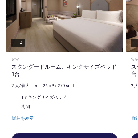
4
客室
客
スタンダードルーム、キングサイズベッド
ス
1台
台
2 人/最大
26
m²
/
279
sq ft
2 
寝具
寝
1 x キングサイズベッド
ビュー:
ビュ
街側
詳細を表示
詳