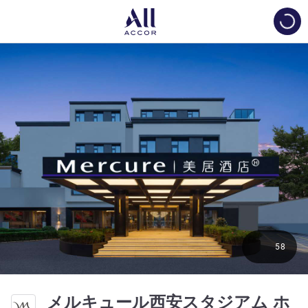
Load
58
メルキュール西安スタジアム ホ