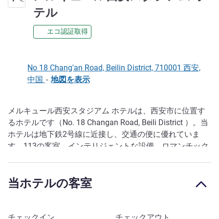
4 つ星
テル
エコ認証取得
No 18 Chang'an Road, Beilin District, 710001 西安,
中国
-
地図を表示
メルキュール西安スタジアム ホテルは、西安市に位置す
説明
るホテルです（No. 18 Changan Road, Beili District ）。当
ホテルは地下鉄2号線に近接し、交通の便に優れていま
す。113の客室、インテリジェントな設備、ロマンチック
でエレガントなフレンチ・デザイン、美味しい中華料理と
西洋料理の朝食がお楽しみいただけすビュッフェ レスト
当ホテルの客室
ランを備えております。ジム、バリアフリー設備など、ご
出張の客様のニーズにお応えする設備も完備しています。
このホテルを予約
チェックイン
チェックアウト