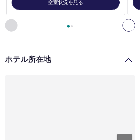
空室状況を見る
2
ページ中
1
ページ
, 客室 1 : スタンダードルーム、キングサ
前に戻る - 客室
次へ
ホテル所在地