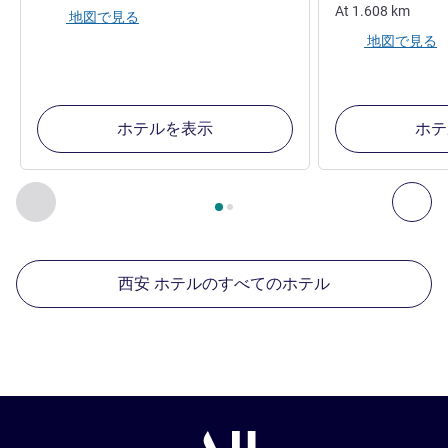
At
1.608
km
地図で見る
地図で見る
ホテルを表示
ホテ
2
ページ中
1
ページ
, 周辺の他の施設 1 :, 周辺の他の施設 2 :,
前に戻る - 周辺の他の施設
次へ
西安 ホテルのすべてのホテル