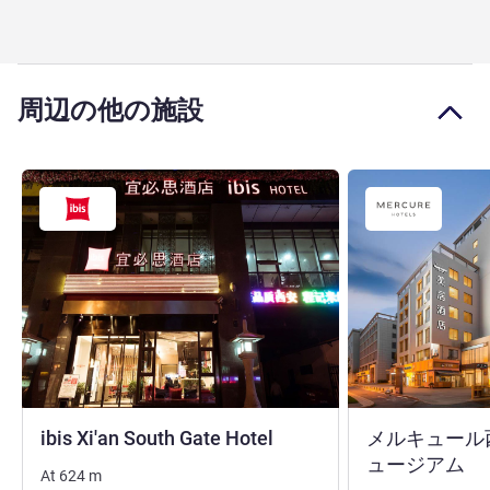
周辺の他の施設
1 つ星
ibis Xi'an South Gate Hotel
メルキュール
4
ュージアム
At
624
m