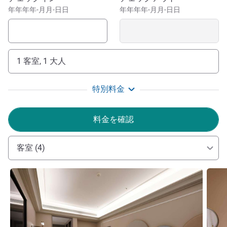
年年年年-月月-日日
年年年年-月月-日日
1 客室, 1 大人
特別料金
料金を確認
客室 (4)
詳細を表示
詳細