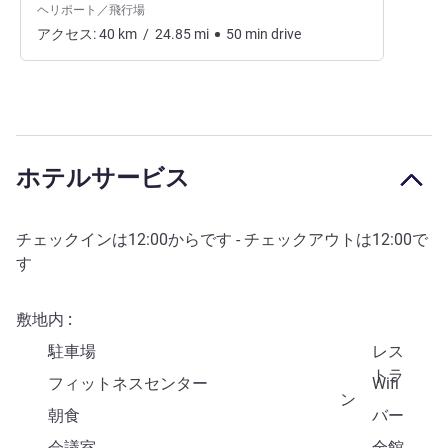
ヘリポート／飛行場
アクセス:
40
km
/
24.85
mi
50
min
drive
ホテルサービス
チェックインは
12:00
からです - チェックアウトは
12:00
で
す
敷地内
駐車場
レス
トラ
フィットネスセンター
Wifi
ン
朝食
バー
会議室
全館