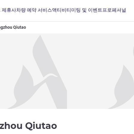
 제휴사
차량 예약 서비스
액티비티
미팅 및 이벤트
프로페셔널
angzhou Qiutao
3성
gzhou Qiutao