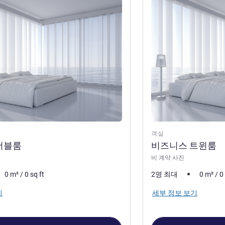
기
세부 정보 보기
객실
더블룸
비즈니스 트윈룸
비 계약 사진
0
m²
/
0
sq ft
2명 최대
0
m²
/
0
기
세부 정보 보기