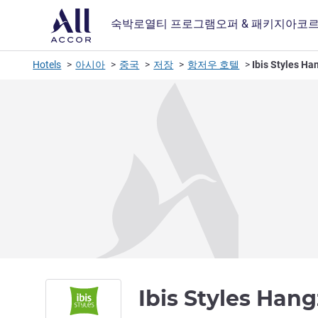
숙박
로열티 프로그램
오퍼 & 패키지
아코르
Hotels
아시아
중국
저장
항저우 호텔
Ibis Styles H
Ibis Styles Han