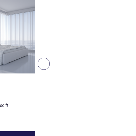
세부 정보 보기
다음 - 객실
객실
디럭스 패밀리룸
비 계약 사진
sq ft
4명 최대
0
m²
/
0
sq ft
세부 정보 보기