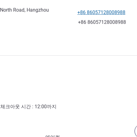
o North Road, Hangzhou
+86 86057128008988
전화
팩스
+86 86057128008988
- 체크아웃 시간 :
12:00
까지