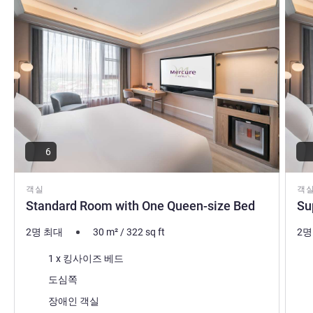
6
객실
객
Standard Room with One Queen-size Bed
Su
2명 최대
30
m²
/
322
sq ft
2명
침구
침
1 x 킹사이즈 베드
전망:
전망
도심쪽
장애인 객실