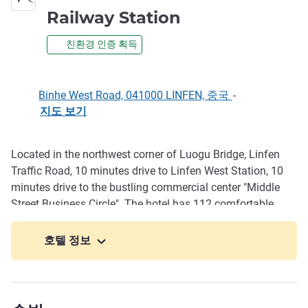
4성
Railway Station
친환경 인증 획득
Binhe West Road, 041000 LINFEN, 중국
-
지도 보기
Located in the northwest corner of Luogu Bridge, Linfen
호텔설명
Traffic Road, 10 minutes drive to Linfen West Station, 10
minutes drive to the bustling commercial center "Middle
Street Business Circle". The hotel has 112 comfortable,
elegant and spacious rooms wi th excellent facilities,
including Wi-Fi, refrigerator, flat-screen TV and suites with
호텔 정보
bathtub. After a busy day, enjoy a relaxing and romantic
French life under Mercure's exclusive fragrance.