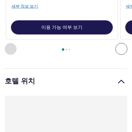
세부 정보 보기
세
이용 가능 여부 보기
3
/
1
페이지
, 객실 1 : Standard Room with One Queen-size Bed 
이전 - 객실
다음
호텔 위치