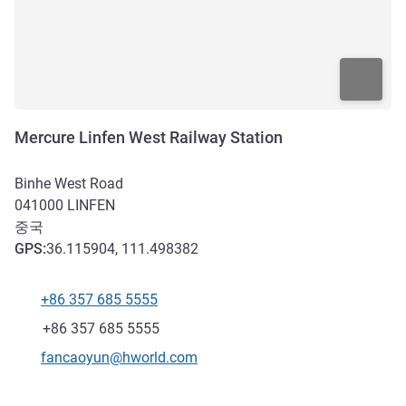
Mercure Linfen West Railway Station
Binhe West Road
041000
LINFEN
중국
GPS
:
36.115904, 111.498382
+86 357 685 5555
전화
팩스
+86 357 685 5555
E-mail
fancaoyun@hworld.com