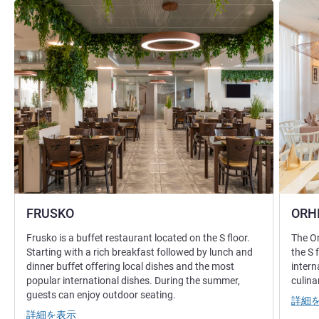
詳細を表示
詳細を表
FRUSKO
ORH
Frusko is a buffet restaurant located on the S floor.
The Or
Starting with a rich breakfast followed by lunch and
the S 
dinner buffet offering local dishes and the most
intern
popular international dishes. During the summer,
culina
guests can enjoy outdoor seating.
詳細
詳細を表示