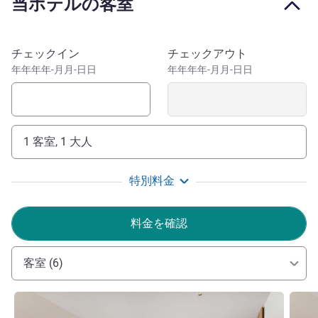
当ホテルの客室
boasts 11 thermal pools, saunas and fun facilities for kids.
The Mövenpick Fruske Terme Resort & Spa is home to
various restaurants serving excellent Serbian and
このホテルを予約
チェックイン
チェックアウト
international cuisine. Enjoy the freshest local ingredients
年年年年-月月-日日
年年年年-月月-日日
whether dining in the all-day restaurant or grabbing a bite
in the snack bar. All rooms and suites have private
balconies, TVs, Wi-Fi and refreshments. Visiting on
business? The Mövenpick Fruske Terme Resort & Spa
1 客室, 1 大人
offers 11 flexible top-floor spaces for meetings and
conferences, boasting mountain views and all the latest
特別料金
equipment.
The Team of Mövenpick Resort and Spa Fruske Terme
料金を確認
wishes you a warm welcome! Enjoy our beautiful resort
and exceptional facilities while indulging all your senses
客室 (6)
and creating lasting moments for a lifetime.
Aleksandar Cicmil ホテル経営
詳細を表示
詳細