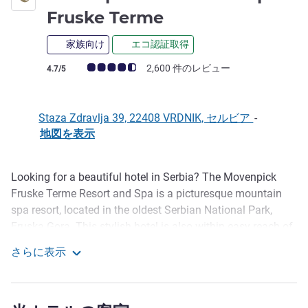
4 つ星
Fruske Terme
家族向け
エコ認証取得
お客さまの声 (確認済みレビュー アコーホテルズ)
2,600 件のレビュー
4.7/5
Staza Zdravlja 39, 22408 VRDNIK, セルビア
-
地図を表示
Looking for a beautiful hotel in Serbia? The Movenpick
説明
Fruske Terme Resort and Spa is a picturesque mountain
spa resort, located in the oldest Serbian National Park,
Fruska Gora. This stylish hotel is also within easy reach of
Belgrade and Novi Sad. Arrive at nearby Nikola Tesla
さらに表示
Belgrade and enjoy a relaxing stay in Serbia, whether
Mövenpick Resort and Spa Fruske Terme
you're visiting for business or pleasure. As the most
extensive spa and wellness destination in Serbia, the hotel