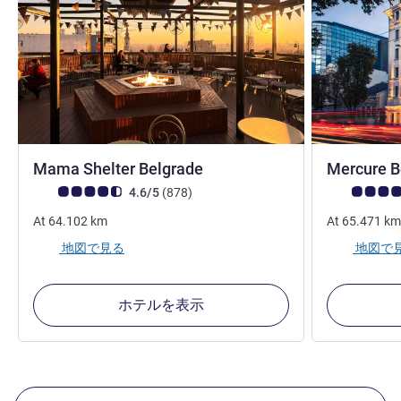
4 つ星
Mama Shelter Belgrade
Mercure B
お客さまの声 (確認済みレビュー アコーホテルズ)
件のレビュー
お客さまの声
4.6/5
(878
)
At
64.102
km
At
65.471
km
地図で見る
地図で
ホテルを表示