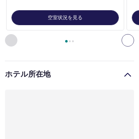
空室状況を見る
3
ページ中
1
ページ
, 客室 1 : Standard Room with 2 beds and
前に戻る - 客室
次へ
ホテル所在地