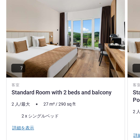
7
客室
客
Standard Room with 2 beds and balcony
St
Po
2 人/最大
27
m²
/
290
sq ft
2 
寝具
2 x シングルベッド
ビュ
詳細を表示
詳