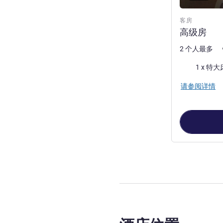
客房
高级房
2 个人最多
床上用品
1 x 特大
请参阅详情