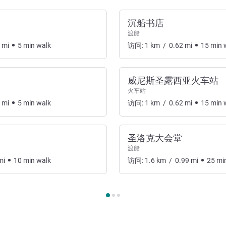
沉船书店
渡船
mi
5
min
walk
访问:
1
km
/
0.62
mi
15
min
w
威尼斯圣露西亚火车站
火车站
mi
5
min
walk
访问:
1
km
/
0.62
mi
15
min
w
圣洛克大会堂
渡船
mi
10
min
walk
访问:
1.6
km
/
0.99
mi
25
mi
入和交通 1 :, 出入和交通 2 :