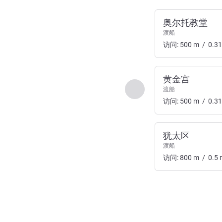
奥尔托教堂
渡船
访问:
500
m
/
0.31
黄金宫
上一个 - 出入和交通
渡船
访问:
500
m
/
0.31
犹太区
渡船
访问:
800
m
/
0.5
第
1
页，共
3
页
, 出