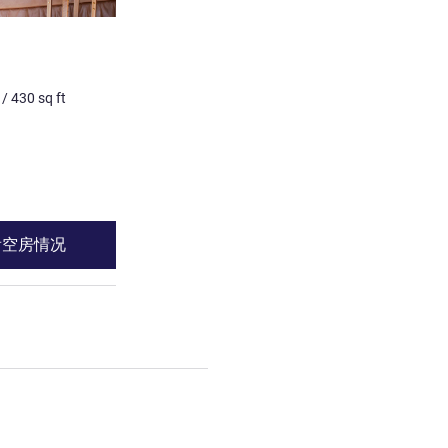
/
430
sq ft
看空房情况