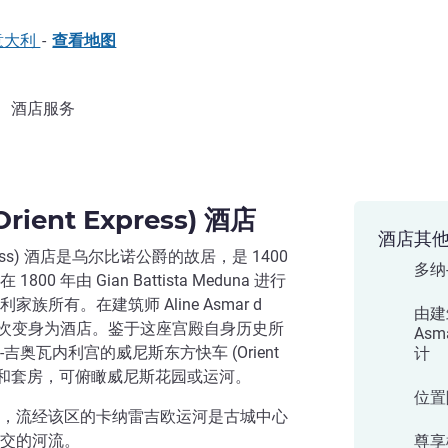
, 意大利
-
查看地图
酒店服务
ent Express) 酒店
酒店其
press) 酒店是乌尔比诺公爵的故居，是 1400
多纳
 年由 Gian Battista Meduna 进行
所有。在建筑师 Aline Asmar d
由建
将首次变身为酒店。鉴于这座宫殿自身历史所
Asm
奥瓦内利宫的威尼斯东方快车 (Orient
计
 间客房和套房，可俯瞰威尼斯花园或运河。
位置
，流经该区的卡纳雷吉欧运河是古城中心
交的河流。
尊享