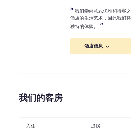
我们崇尚意式优雅和待客之道，同时
酒店的生活艺术，因此我们将
独特的体验。
Mr Bartolomeo FUSCO 酒
酒店信息
我们的客房
预订此酒店
入住
退房