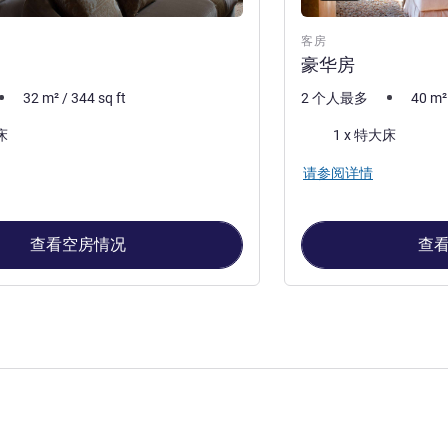
客房
豪华房
32
m²
/
344
sq ft
2 个人最多
40
m²
床上用品
床
1 x 特大床
请参阅详情
查看空房情况
查