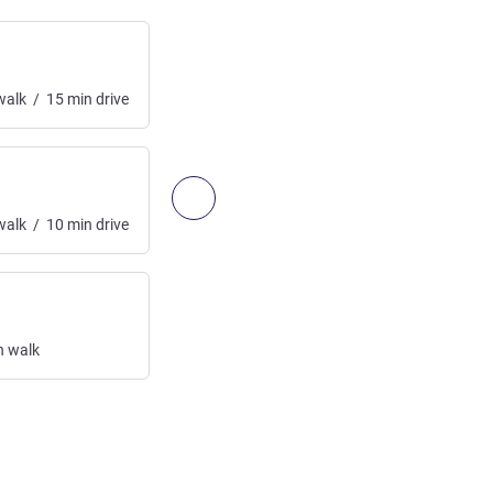
弗拉利荣耀圣母大教堂
渡船
alk
/
15
min
drive
访问:
1.6
km
/
0.99
mi
25
min
walk
威尼斯赌场
下一个 - 出入和交通
渡船
alk
/
10
min
drive
访问:
1.6
km
/
0.99
mi
20
min
walk
凤凰剧院
渡船
n
walk
访问:
1.7
km
/
1.06
mi
25
min
walk