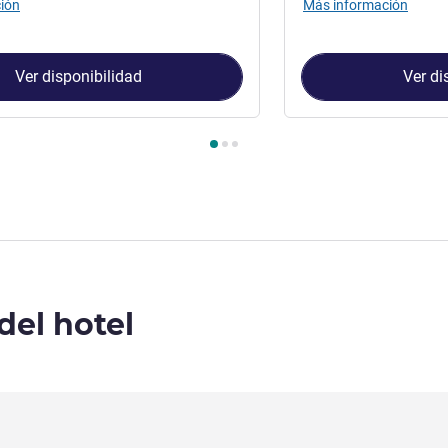
ión
Más información
Ver disponibilidad
Ver di
Habitación 1 : Habitación Superior con una cama king size , Hab
del hotel