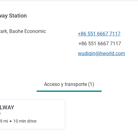
way Station
Park, Baohe Economic
+86 551 6667 7117
Teléfono
Fax
+86 551 6667 7117
Correo electrónico de conta
wudiqin@hworld.com
Acceso y transporte (1)
ILWAY
l
49
mi
10
min
drive