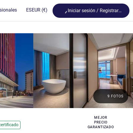
Loading...
sionales
ES
EUR
(€)
Iniciar sesión / Registrarse
9 FOTOS
MEJOR
llas
PRECIO
ertificado
GARANTIZADO