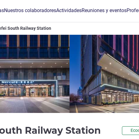
as
Nuestros colaboradores
Actividades
Reuniones y eventos
Profe
fei South Railway Station
4 estre
outh Railway Station
Ecoc