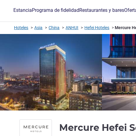
Estancia
Programa de fidelidad
Restaurantes y bares
Ofert
Hoteles
Asia
China
ANHUI
Hefei Hoteles
Mercure He
Mercure Hefei S