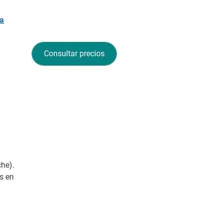
pa
Consultar precios
che).
s en