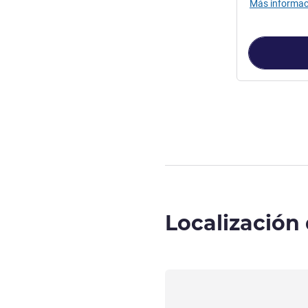
Más informac
Página
1
de
3
, 
Localización 