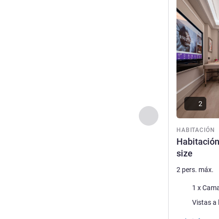
Más informac
2
Anterior - Habitaci
HABITACIÓN
Habitación
size
2 pers. máx.
Ropa de cam
1 x Cama
Views :
Vistas a 