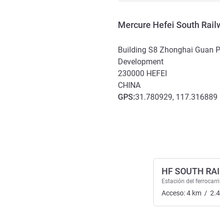
Mercure Hefei South Rail
Building S8 Zhonghai Guan 
Development
230000
HEFEI
CHINA
GPS
:
31.780929, 117.316889
Acceso y transporte
HF SOUTH RA
Estación del ferrocarri
Acceso:
4
km
/
2.