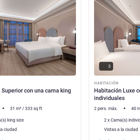
ión
Más información
3
ón
HABITACIÓN
 Superior con una cama king
Habitación Luxe 
individuales
31
m²
/
333
sq ft
2 pers. máx.
40
m
a
Ropa de cama
(s) king size
2 x Cama(s) indivi
Views :
la ciudad
Vistas a la ciudad