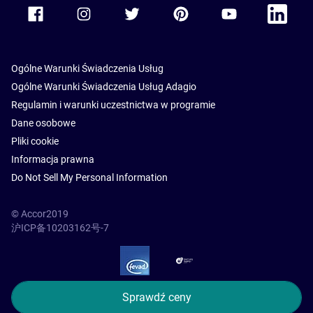
Accor Facebook
Accor Instagram
Accor Twitter
Accor Pinterest
Accor Youtube
Accor Li
Ogólne Warunki Świadczenia Usług
Ogólne Warunki Świadczenia Usług Adagio
Regulamin i warunki uczestnictwa w programie
Dane osobowe
Pliki cookie
Informacja prawna
Do Not Sell My Personal Information
© Accor2019
沪ICP备10203162号-7
SSL Secure – globalSign
Sprawdź ceny