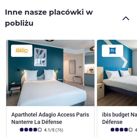
Inne nasze placówki w
pobliżu
Aparthotel Adagio Access Paris
ibis budget N
2 gwi
Nanterre La Défense
Défense
Ocena klientów (Ocena ALL)
Liczba opinii
Ocena klientów (
4.1/5
(76
)
4