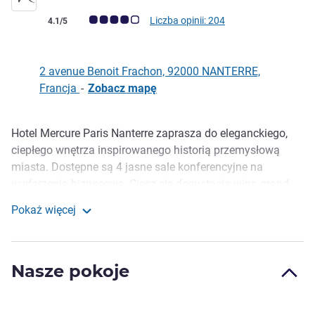
Ocena klientów (Ocena ALL)
Liczba opinii: 204
4.1/5
2 avenue Benoit Frachon, 92000 NANTERRE,
Francja
-
Zobacz mapę
Hotel Mercure Paris Nanterre zaprasza do eleganckiego,
Opis
ciepłego wnętrza inspirowanego historią przemysłową
miasta. Dostępne są 4 jasne sale konferencyjne na
wydarzenia biznesowe. Ciesz się degustacją wina grand
cru w winiarni La Vinothèque lub odkryj pomysłowe i
Pokaż więcej
wytworne dania w bistro Mirlot. Prywatny garaż oraz
Mercure Paris Nanterre
dogodne położenie w pobliżu stadionu La Défense Arena
sprawiają, że Twój pobyt będzie komfortowy oraz
Nasze pokoje
spokojny.
Zatrzymaj się w sercu Nanterre, nieopodal Paryża, kilka
minut od historycznego centrum i katedry św. Geneviève.