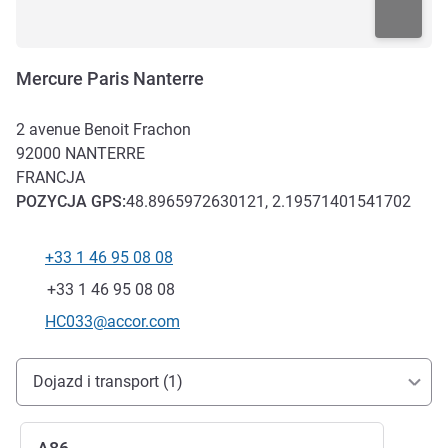
Mercure Paris Nanterre
2 avenue Benoit Frachon
92000
NANTERRE
FRANCJA
POZYCJA
GPS
:
48.8965972630121, 2.19571401541702
+33 1 46 95 08 08
Telefon
Faks
+33 1 46 95 08 08
Kontaktowy adres e-mail
HC033@accor.com
Dojazd i transport
Dojazd i transport (1)