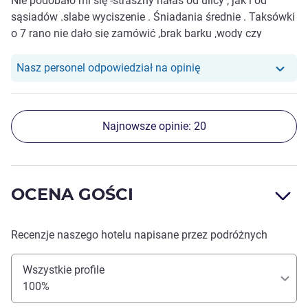
Nie podobało mi się -straszny hałas od ulicy , jak i od
sąsiadów .slabe wyciszenie . Śniadania średnie . Taksówki
o 7 rano nie dało się zamówić ,brak barku ,wody czy
lodówki w pokoju .Obsluga niezbyt sympatyczna
Nasz personel odpowiedział na opinię
Najnowsze opinie: 20
OCENA GOŚCI
Recenzje naszego hotelu napisane przez podróżnych
Wszystkie profile
100%