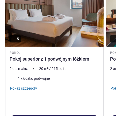
Stéphane FLAMBERT, Zarządzanie hotelem
5
POKÓJ
PO
Pokój superior z 1 podwójnym łóżkiem
Po
2 os. maks.
20
m²
/
215
sq ft
2 o
Pościel
Poś
1 x Łóżko podwójne
Pokaż szczegóły
Pok