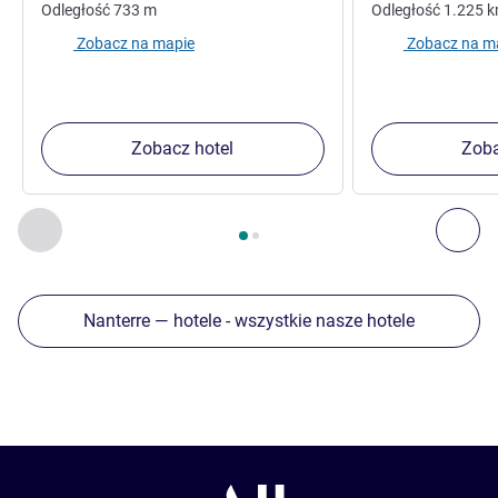
Odległość
733
m
Odległość
1.225
k
Zobacz na mapie
Zobacz na m
Zobacz hotel
Zoba
Strona
1
z
2
, Inne nasze placówki w pobliżu 1 :, Inne nasze pl
Poprzedni - Inne nasze placówki w pobliżu
Nas
Nanterre — hotele - wszystkie nasze hotele