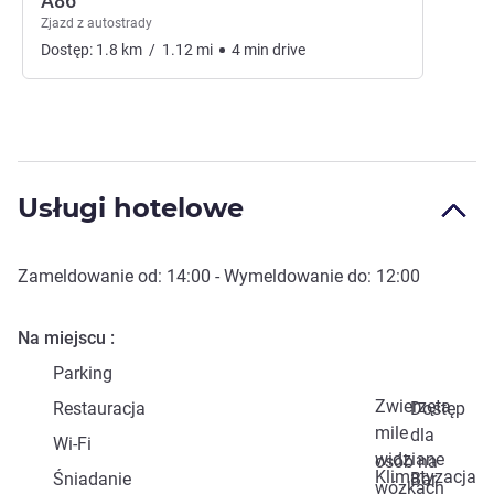
A86
Zjazd z autostrady
Dostęp:
1.8
km
/
1.12
mi
4
min
drive
Usługi hotelowe
Zameldowanie od:
14:00
- Wymeldowanie do:
12:00
Na miejscu
Parking
Zwierzęta
Restauracja
Dostęp
mile
dla
Wi-Fi
widziane
osób na
Klimatyzacja
Śniadanie
Bar
wózkach