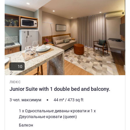
10
ЛЮКС
Junior Suite with 1 double bed and balcony.
3 чел. максимум
44
m²
/
473
sq ft
Постель
1 x Односпальные диваны-кровати и 1 x
Двуспальные кровати (queen)
Плюсы размещения:
Балкон