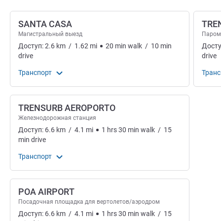
SANTA CASA
TRE
Магистральный выезд
Паро
Доступ:
2.6
km
/
1.62
mi
20
min
walk
/
10
min
Досту
drive
drive
Транспорт
Транс
TRENSURB AEROPORTO
Железнодорожная станция
Доступ:
6.6
km
/
4.1
mi
1
hrs
30
min
walk
/
15
min
drive
Транспорт
POA AIRPORT
Посадочная площадка для вертолетов/аэродром
Доступ:
6.6
km
/
4.1
mi
1
hrs
30
min
walk
/
15