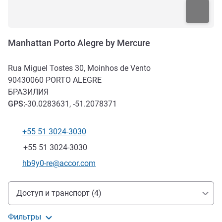
Manhattan Porto Alegre by Mercure
Rua Miguel Tostes 30, Moinhos de Vento
90430060
PORTO ALEGRE
БРАЗИЛИЯ
GPS
:
-30.0283631, -51.2078371
+55 51 3024-3030
Телефон
Факс
+55 51 3024-3030
Контактный адрес электронной почты
hb9y0-re@accor.com
Доступ и транспорт
Доступ и транспорт (4)
Фильтры