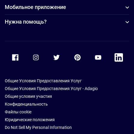
Мобильное приложение
Нужна помощь?
Accor Facebook
Accor Instagram
Accor Twitter
Accor Pinterest
Accor Youtube
Accor Li
Общие Условия Предоставления Услуг
Общие Условия Предоставления Услуг - Adagio
Общие условия участия
Конфиденциальность
Файлы cookie
Юридические положения
Do Not Sell My Personal Information