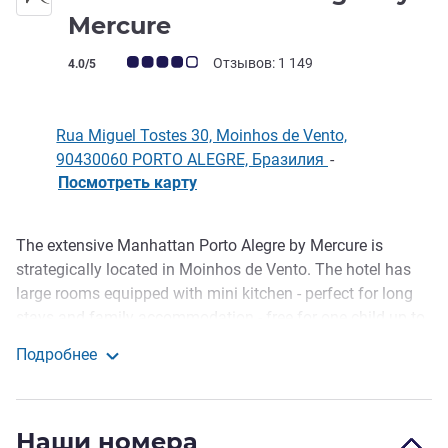
4 звезды
Mercure
Примечание: отзывы клиентов (Рейтинг ALL)
Отзывов: 1 149
4.0/5
Rua Miguel Tostes 30, Moinhos de Vento,
90430060 PORTO ALEGRE, Бразилия
-
Посмотреть карту
The extensive Manhattan Porto Alegre by Mercure is
Описание
strategically located in Moinhos de Vento. The hotel has
large rooms equipped with mini kitchen - perfect for long
stays and family accommodation - free for one child up to
12. Includes additional leisure area with heated swimming
Подробнее
pool, gym, area for social and corporate events, plus the
Manhattan Porto Alegre by Mercure
Quintanilha restaurant specializing in comfort food.
Just 7 km from the International Airport, the Moinhos de
Наши номера