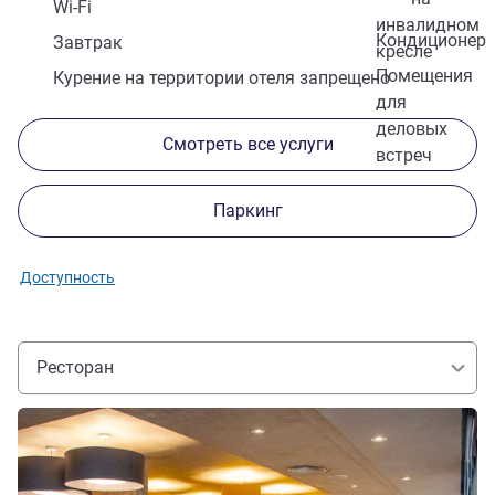
Wi-Fi
инвалидном
Кондиционер
Завтрак
кресле
Помещения
Курение на территории отеля запрещено
для
деловых
Смотреть все услуги
встреч
Паркинг
Доступность
Ресторан
Подробная информация