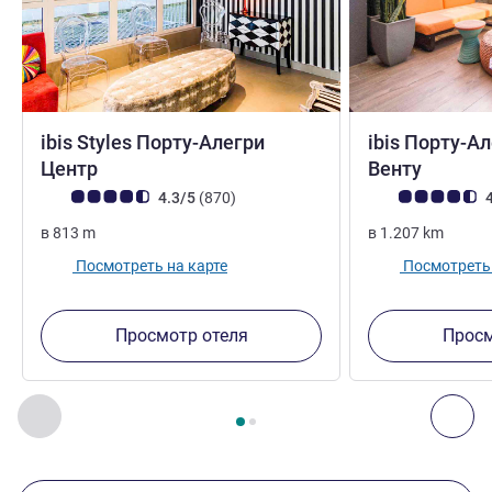
ibis Styles Порту-Алегри
ibis Порту-А
3 звезды
3 звез
Центр
Венту
Примечание: отзывы клиентов (Рейтинг ALL)
Отзывов
Примечание: отз
4.3/5
(870
)
4
в
813
m
в
1.207
km
Посмотреть на карте
Посмотреть 
Просмотр отеля
Просм
Страница
1
из
2
, Другие отели поблизости 1 :, Другие оте
Назад - Другие отели поблизости
Дал