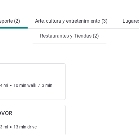
sporte (2)
Arte, cultura y entretenimiento (3)
Lugares
Restaurantes y Tiendas (2)
24
mi
10
min
walk
/
3
min
DVOR
l
73
mi
13
min
drive