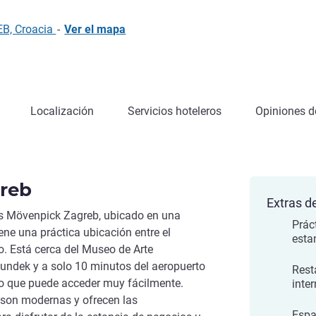
EB, Croacia
-
Ver el mapa
Localización
Servicios hoteleros
Opiniones de
reb
Extras de
las Mövenpick Zagreb, ubicado en una
Prác
ene una práctica ubicación entre el
esta
ro. Está cerca del Museo de Arte
undek y a solo 10 minutos del aeropuerto
Rest
 lo que puede acceder muy fácilmente.
inte
 son modernas y ofrecen las
Espa