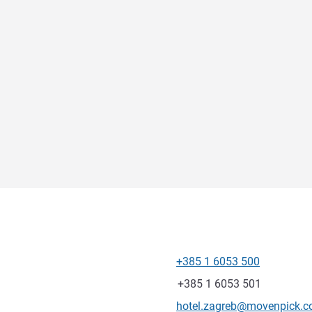
+385 1 6053 500
Teléfono
Fax
+385 1 6053 501
Correo electrónico de conta
hotel.zagreb@movenpick.