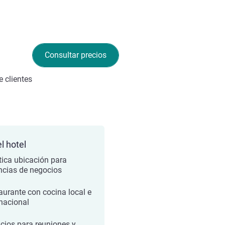
Consultar precios
 clientes
l hotel
tica ubicación para
ncias de negocios
aurante con cocina local e
rnacional
cios para reuniones y