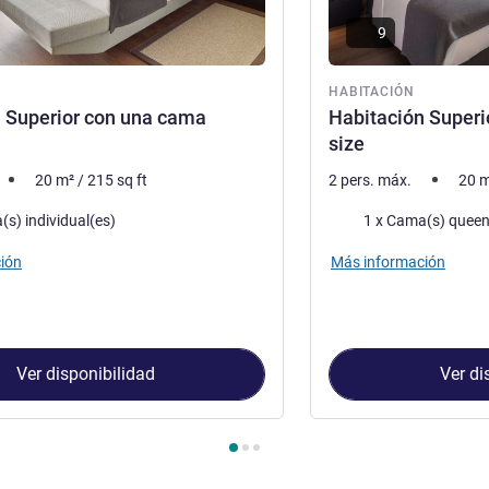
9
ón
HABITACIÓN
 Superior con una cama
Habitación Super
size
20
m²
/
215
sq ft
2 pers. máx.
20
m
a
Ropa de cama
(s) individual(es)
1 x Cama(s) queen
ión
Más información
Ver disponibilidad
Ver di
Habitación 1 : Habitación Superior con una cama individual , Ha