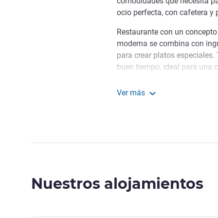
comodidades que necesita par
ocio perfecta, con cafetera y
Restaurante con un concepto c
moderna se combina con ingre
para crear platos especiales
buen tiempo, ideal para una c
negocios pueden reservar un
flexibles para eventos. Nuest
Ver más
capacidad para 100 delegados
Mövenpick Zagreb
perfecta para celebraciones p
Descubra un lugar único. N
Déjenos prepararle una estanc
Josipa Brozović, Gestión hot
Nuestros alojamientos