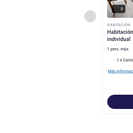
5
Anterior - Habitaci
HABITACIÓN
Habitación
individual
1 pers. máx.
Ropa de cam
1 x Cama
Más informac
Página
1
de
3
, 