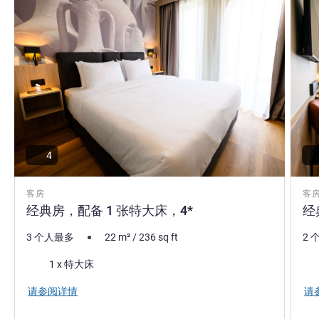
4
客房
客
经典房，配备 1 张特大床，4*
经
3 个人最多
22
m²
/
236
sq ft
2 
床上用品
床
1 x 特大床
请参阅详情
请