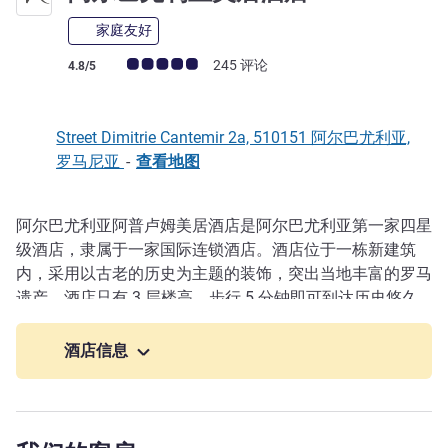
家庭友好
客户意见评级 (ALL 评级)
245 评论
4.8/5
Street Dimitrie Cantemir 2a, 510151 阿尔巴尤利亚,
罗马尼亚
-
查看地图
阿尔巴尤利亚阿普卢姆美居酒店是阿尔巴尤利亚第一家四星
描述
级酒店，隶属于一家国际连锁酒店。酒店位于一栋新建筑
内，采用以古老的历史为主题的装饰，突出当地丰富的罗马
遗产。酒店只有 3 层楼高，步行 5 分钟即可到达历史悠久
的市中心 - 阿尔巴尤利亚城堡。
酒店信息
我们很荣幸成为您的旅行计划的一部分。无论您是商务出
差、有效放松还是旅行探索，我们的团队都致力于带给您热
情好客的服务和难忘舒适的入住体验。
Ms.Alexandra CEHAN 酒店管理