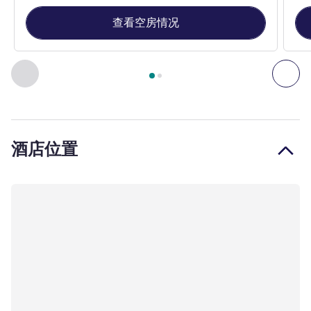
查看空房情况
第
1
页，共
2
页
, 客房 1 : 经典房，配备 1 张特大床，4* , 客
上一个 - 客房
下一
酒店位置