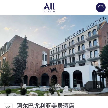
Load
58
4 星
阿尔巴尤利亚美居酒店