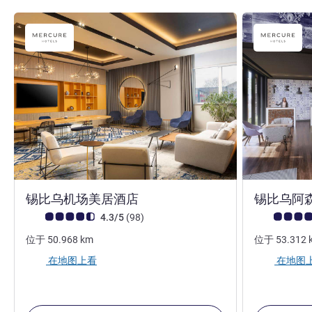
4 星
锡比乌机场美居酒店
锡比乌阿
客户意见评级 (ALL 评级)
评论
客户意见评级 (
4.3/5
(98
)
位于
50.968
km
位于
53.312
在地图上看
在地图