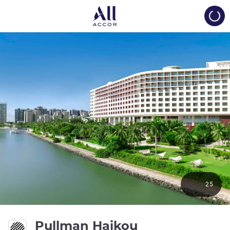
Load
25
5성
Pullman Haikou