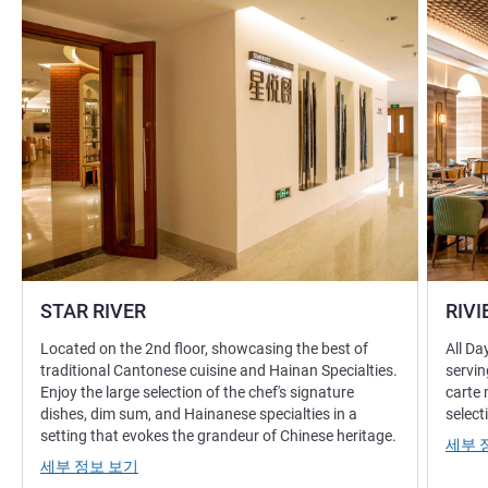
STAR RIVER
RIVI
Located on the 2nd floor, showcasing the best of
All Da
traditional Cantonese cuisine and Hainan Specialties.
servin
Enjoy the large selection of the chef's signature
carte 
dishes, dim sum, and Hainanese specialties in a
select
setting that evokes the grandeur of Chinese heritage.
세부 
세부 정보 보기