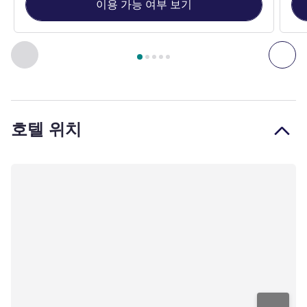
이용 가능 여부 보기
5
/
1
페이지
, 객실 1 : SUPERIOR ROOM, 1 King-size Bed, Private
이전 - 객실
다음
호텔 위치