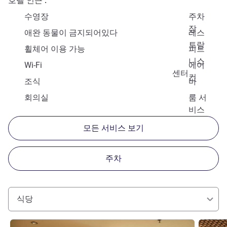
호텔 인근
수영장
주차
장
애완 동물이 금지되어있다
레스
토랑
휠체어 이용 가능
피트
니스
Wi-Fi
에어
센터
컨
조식
바
회의실
룸 서
비스
모든 서비스 보기
주차
식당
세부 정보 보기
세부 정보