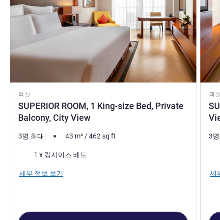
객실
객
SUPERIOR ROOM, 1 King-size Bed, Private
SU
Balcony, City View
Vi
3명 최대
43
m²
/
462
sq ft
3명
침구
침
1 x 킹사이즈 베드
세부 정보 보기
세