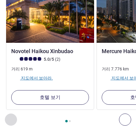
4성
Novotel Haikou Xinbudao
Mercure Haiko
고객 평점 (ALL 평가)
리뷰
5.0/5
(2
)
거리
619
m
거리
7.776
km
지도에서 보아라.
지도에서 보
호텔 보기
호
2
/
1
페이지
, 주변에 있는 다른 시설 1 :, 주변에 있는 다른 시설 2 
이전 - 주변에 있는 다른 시설
다음