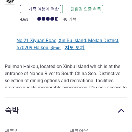
가족 여행에 적합
친환경 인증 획득
고객 평점 (ALL 평가)
48 리뷰
4.6/5
No.21 Xiyuan Road, Xin Bu Island, Meilan District,
570209 Haikou, 중국
-
지도 보기
Pullman Haikou, located on Xinbu Island which is at the
호텔설명
entrance of Nandu River to South China Sea. Distinctive
selection of dining options and recreational facilities
promise guests memorable experiences. It's easy access to
the commercial and entertainm ent areas of Haikou make
it the ideal place for both business and leisure travelers.
숙박
이 호텔 예약하기
체크인
체크아웃