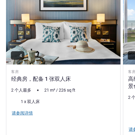
4
客房
客
经典房，配备 1 张双人床
高
景
2 个人最多
21
m²
/
226
sq ft
2 
床上用品
1 x 双人床
床
请参阅详情
景色
请