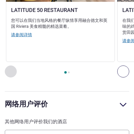
LATITUDE 50 RESTAURANT
LATI
您可以在我们当地风格的餐厅纵情享用融合德文和英
在我
国 Riviera 美食精髓的精选菜肴。
味的
赏田
请参阅详情
请参
第
1
页，共
2
页
, 餐厅 1 : LATITUDE 50 RESTAURANT , 餐厅 2 
上一个 - 餐厅
下一
网络用户评价
其他网络用户评价我们的酒店