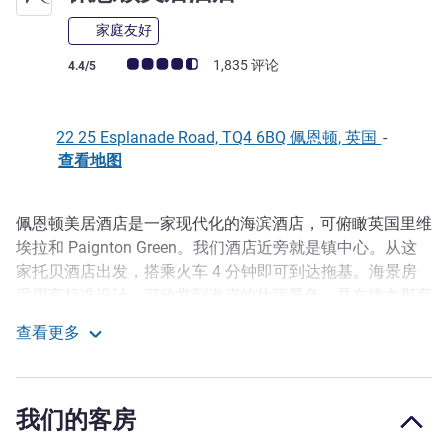
家庭友好
客户意见评级 (ALL 评级)
1,835 评论
4.4/5
22 25 Esplanade Road, TQ4 6BQ 佩恩顿, 英国
-
查看地图
佩恩顿美居酒店是一家现代化的海滨酒店，可俯瞰英国里维
描述
埃拉和 Paignton Green。我们酒店近旁就是镇中心。从这
家托贝酒店出发，搭乘火车 4 分钟即可到达拖基。海景房
采用高标准设计，可欣赏到海岸的壮丽景色，是在德文郡享
受轻松家庭度假或浪漫假期的理想下榻之处。酒店交通便
查看更多
利，靠近海滩和西南沿海小径，佩恩顿动物园、码头和被列
佩恩顿美居酒店
入联合国教科文组织名单的世界地质公园就在附近，适合各
个年龄层的客人游览，能留下令人难忘的记忆。
我们的客房
室内设计灵感来自于 19 世纪的海滨房屋和联合国教科文组