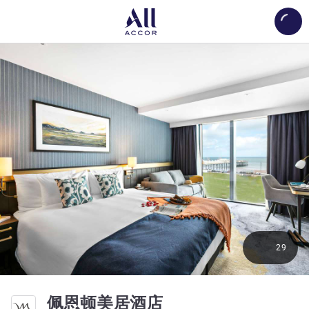
Load
29
4 星
佩恩顿美居酒店