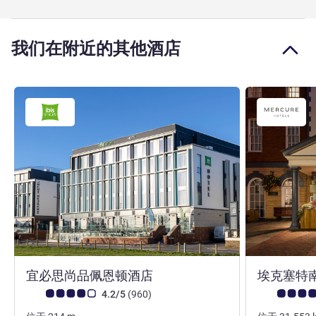
我们在附近的其他酒店
3 星
宜必思尚品佩恩顿酒店
埃克塞特
客户意见评级 (ALL 评级)
评论
客户意见评级 (
4.2/5
(960
)