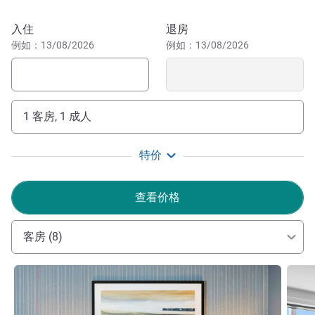
织全球地质公园，正是它们塑造了佩恩顿的历史。微妙的细
节之处体现出对英国里维埃拉的风采的致敬，自然色调赋予
预订此酒店
入住
退房
整个酒店植物的气息。 客人可在我们设施齐全的健身房享
例如：13/08/2026
例如：13/08/2026
受先进的器械。邀请您来我们现代的国际餐厅品尝令人放松
的正餐，享受更悠闲的节奏。酒吧的阳光露台非常适合小
酌，同时以欣赏到海滨和海滩的美景。
1 客房, 1 成人
佩恩顿美居公园酒店坐落在英国里维埃拉和佩恩顿海滨，环
境怡人。酒店交通便利，地理位置优越，可经公路或铁路前
往，是游览德文海岸和乡村的理想住宿选择。
特价
In the heart of the English Riviera, sits the stunning new
查看价格
beachfront hotel, Mercure Hotel Paignton. Whether you are
visiting for business or leisure, our passionate and
客房 (8)
dedicated team are looking forward to welcoming you.
Mr Jason PARRY 酒店管理
请参阅详情
请参