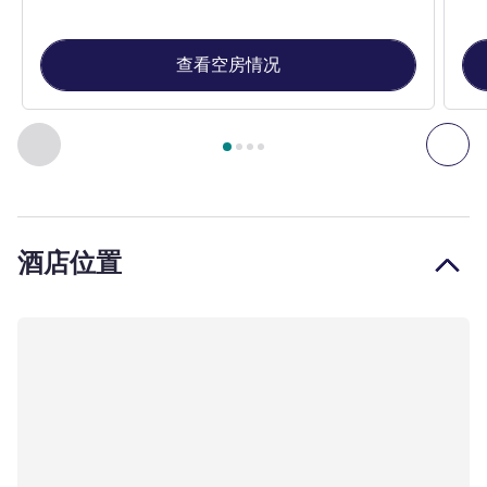
查看空房情况
第
1
页，共
4
页
, 客房 1 : 经典房，配备 1 张双人床 , 客房
上一个 - 客房
下一
酒店位置