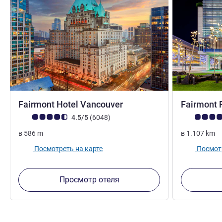
4 звезды
Fairmont Hotel Vancouver
Fairmont 
Примечание: отзывы клиентов (Рейтинг ALL)
Отзывов
Примечание:
4.5/5
(6048
)
в
586
m
в
1.107
km
Посмотреть на карте
Посмотр
Просмотр отеля