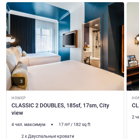
Подробная информация
Подро
3
НОМЕР
НО
CLASSIC 2 DOUBLES, 185sf, 17sm, City
CL
view
2 ч
4 чел. максимум
17
m²
/
182
sq ft
Пос
Постель
2 x Двуспальные кровати