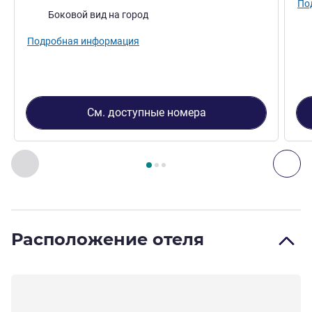
По
Виды:
Боковой вид на город
Подробная информация
См. доступные номера
Страница
1
из
3
, Номер 1 : CLASSIC 2 DOUBLES, 185sf, 17sm
Назад - Номер
Дал
Расположение отеля