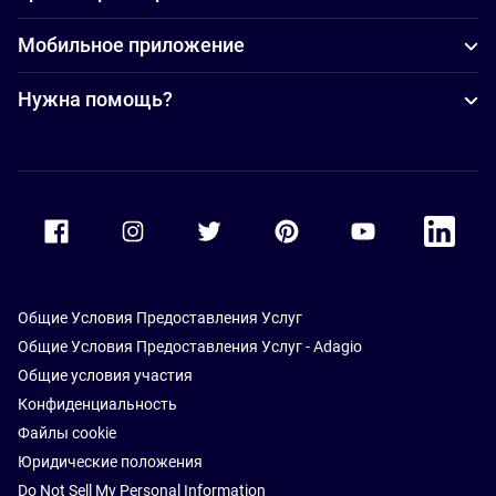
Мобильное приложение
Нужна помощь?
Accor Facebook
Accor Instagram
Accor Twitter
Accor Pinterest
Accor Youtube
Accor Li
Общие Условия Предоставления Услуг
Общие Условия Предоставления Услуг - Adagio
Общие условия участия
Конфиденциальность
Файлы cookie
Юридические положения
Do Not Sell My Personal Information