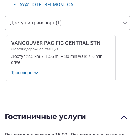
Контактный адрес электронной почты
STAY@HOTELBELMONT.CA
Доступ и транспорт
Доступ и транспорт (1)
VANCOUVER PACIFIC CENTRAL STN
Железнодорожная станция
Доступ:
2.5
km
/
1.55
mi
30
min
walk
/
6
min
drive
Транспорт
Гостиничные услуги