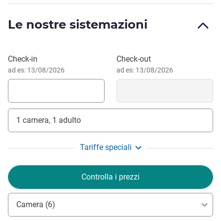
Benvenuti all'Hotel Belmont Vancouver MGallery, il primo
MGallery in Canada. In uno storico edificio del 1912 nel
Le nostre sistemazioni
centro di Vancouver, offriamo camere eclettiche della metà
del secolo e servizi studiati per creare esperienze
indimenticabili.
Prenota questo hotel
Check-in
Check-out
Jovanna Chung, Gestione hotel
ad es: 13/08/2026
ad es: 13/08/2026
1 camera, 1 adulto
Tariffe speciali
Controlla i prezzi
Camera (6)