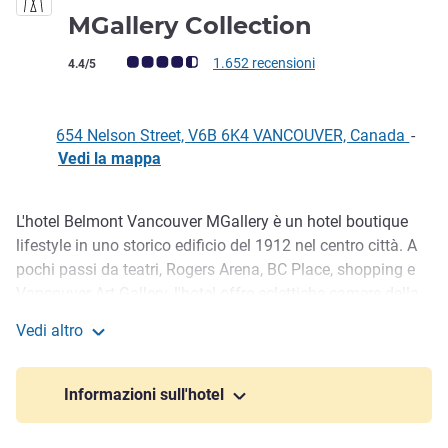
4 stelle
MGallery Collection
Giudizio clienti (Valutazione ALL)
1.652 recensioni
4.4/5
654 Nelson Street, V6B 6K4 VANCOUVER, Canada
-
Vedi la mappa
L'hotel Belmont Vancouver MGallery è un hotel boutique
Descrizione
lifestyle in uno storico edificio del 1912 nel centro città. A
pochi passi da teatri, Rogers Arena, BC Place, shopping e
Vancouver Art Gallery, l'hotel offre eclettiche camere della
metà del secolo con prodotti Nespresso e Skoah, oltre a
Vedi altro
frigo Marshall in alcune camere. Gli ospiti possono
Hotel Belmont Vancouver - MGallery Collection
approfittare di reception aperta 24/24, concierge, WIFI
gratuito, servizio di pulizia, PressReader e 3 ore di bicicletta
Informazioni sull'hotel
a noleggio per un indimenticabile soggiorno.