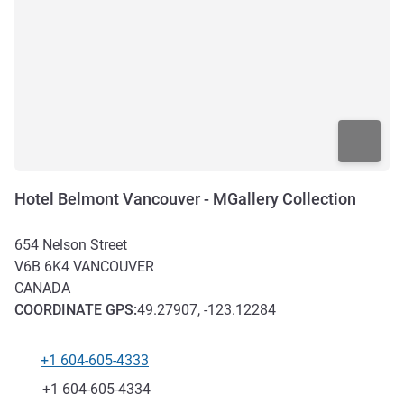
Hotel Belmont Vancouver - MGallery Collection
654 Nelson Street
V6B 6K4
VANCOUVER
CANADA
COORDINATE
GPS
:
49.27907, -123.12284
+1 604-605-4333
Telefono
Fax
+1 604-605-4334