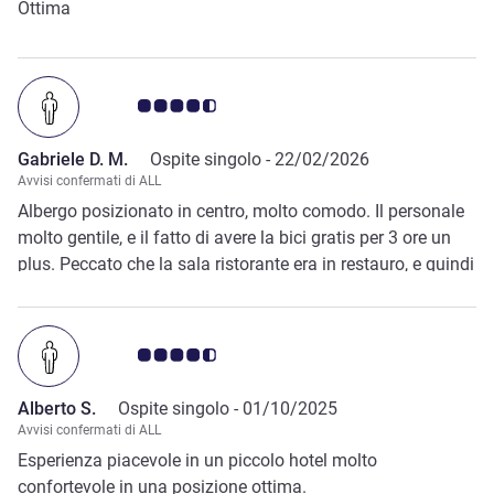
Ottima
Giudizio clienti 4.5/5
Gabriele D. M.
Ospite singolo -
22/02/2026
Avvisi confermati di ALL
Albergo posizionato in centro, molto comodo. Il personale
molto gentile, e il fatto di avere la bici gratis per 3 ore un
plus. Peccato che la sala ristorante era in restauro, e quindi
per la colazione c'era un voucher di 25$ da utilizzare in un
bar vicino. Non sempre il voucher copriva quanto si
ordinava per colazione.
Giudizio clienti 4.5/5
Alberto S.
Ospite singolo -
01/10/2025
Avvisi confermati di ALL
Esperienza piacevole in un piccolo hotel molto
confortevole in una posizione ottima.