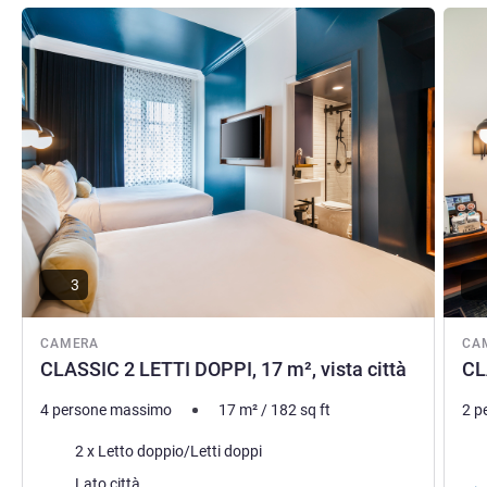
Visualizza dettagli
Visual
3
CAMERA
CA
CLASSIC 2 LETTI DOPPI, 17 m², vista città
CL
4 persone massimo
17
m²
/
182
sq ft
2 p
Biancheria da letto
Bia
2 x Letto doppio/Letti doppi
Vista:
Lato città