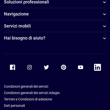
Soluzioni professionali
Navigazione
Servizi mobili
Hai bisogno di aiuto?
Accor Facebook
Accor Instagram
Accor Twitter
Accor Pinterest
Accor Youtube
Accor Li
Condizioni generali dei servizi
Condizioni generali dei servizi Adagio
Termini e Condizioni di adesione
Dati personali