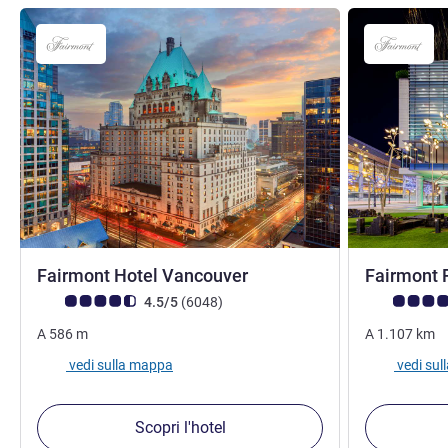
4 stelle
Fairmont Hotel Vancouver
Fairmont 
Giudizio clienti (Valutazione ALL)
recensioni
Giudizio clie
4.5/5
(6048
)
A
586
m
A
1.107
km
vedi sulla mappa
vedi su
Scopri l'hotel