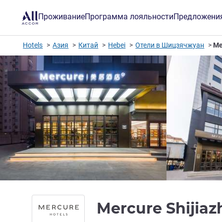
Проживание
Программа лояльности
Предложени
Hotels
Азия
Китай
Hebei
Отели в Шицзячжуан
Me
Mercure Shijia