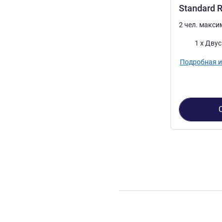
Standard 
2 чел. макс
Постель
1 x Дву
Подробная 
Страница
1
из