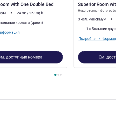
Room with One Double Bed
Superior Room wit
Недоговорная фотограф
имум
24
m²
/
258
sq ft
3 чел. максимум
спальные кровати (queen)
Постель
1 x Большие дву
информация
Подробная информац
См. доступные номера
См. дос
3
, Номер 1 : Standard Room with One Double Bed , Номер 2 : Su