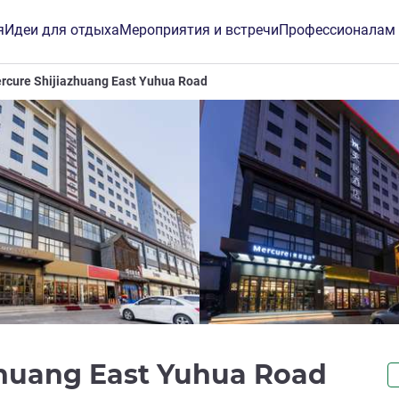
я
Идеи для отдыха
Мероприятия и встречи
Профессионалам
rcure Shijiazhuang East Yuhua Road
4 зв
zhuang East Yuhua Road