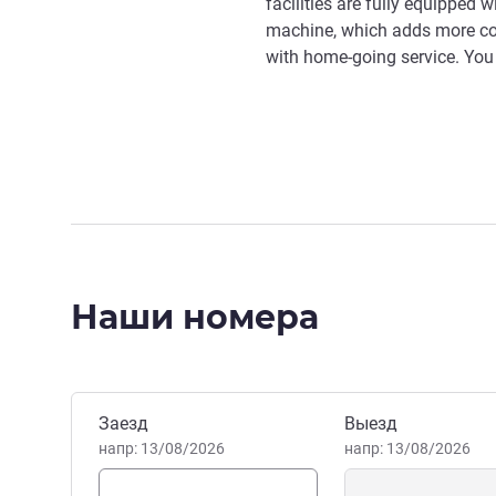
facilities are fully equipped 
machine, which adds more co
with home-going service. You
Наши номера
Забронировать этот отель
Заезд
Выезд
напр: 13/08/2026
напр: 13/08/2026