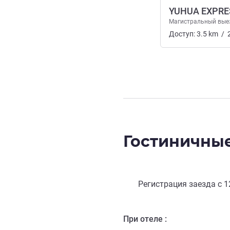
YUHUA EXPR
Магистральный вые
Доступ:
3.5
km
/
Гостиничные
Регистрация заезда с
1
При отеле