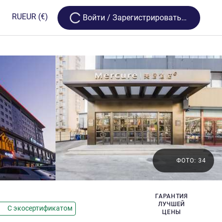
Loading...
RU
EUR
(€)
Bойти / Зарегистрироваться
ФОТО: 34
ГАРАНТИЯ
езды
ЛУЧШЕЙ
С экосертификатом
ЦЕНЫ