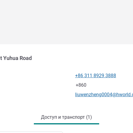
st Yuhua Road
+86 311 8929 3888
Телефон
Факс
+860
Контактный адрес электр
liuwenzheng0004@hworld
Доступ и транспорт (1)