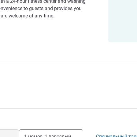
with a 24-hour fitness center and washing
nvenience to guests and provides you
 are welcome at any time.
1 номер, 1 взрослый
Специальный та