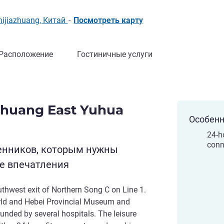
hijiazhuang, Китай
-
Посмотреть карту
Расположение
Гостиничные услуги
zhuang East Yuhua
Особенн
24-h
conn
енников, которым нужны
е впечатления
outhwest exit of Northern Song C on Line 1.
orld and Hebei Provincial Museum and
rounded by several hospitals. The leisure