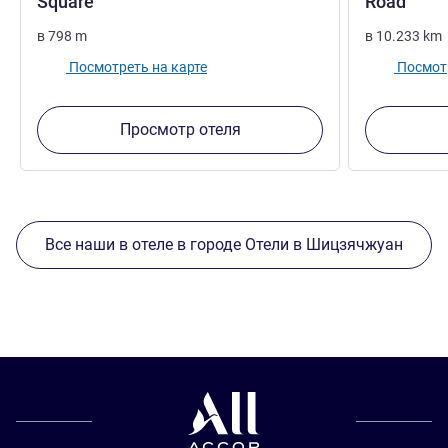
4 звезды
4 зв
Square
Road
в
798
m
в
10.233
km
Посмотреть на карте
Посмотр
Просмотр отеля
Все наши в отеле в городе Отели в Шицзячжуан