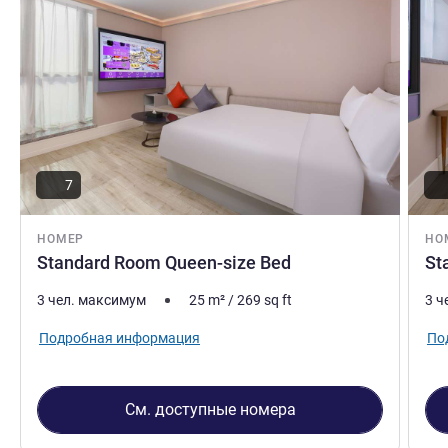
7
НОМЕР
НО
Standard Room Queen-size Bed
St
3 чел. максимум
25
m²
/
269
sq ft
3 ч
Подробная информация
По
См. доступные номера