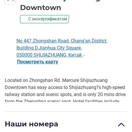
4 звезды
Downtown
С экосертификатом
No 447 Zhongshan Road, Chang'an District,
Building D,Jianhua City Square,
050000 SHIJIAZHUANG, Китай
-
Посмотреть карту
Located on Zhongshan Rd. Mercure Shijiazhuang
Описание
Downtown has easy access to Shijiazhuang?s high-speed
railway station and scenic spots, and is only 20 mins drive
from the Zhengding scenic spot. Hotel facilities include
breakfast Buffet Restaurant, 24-hour f itness center, and
laundromat, providing convenience for both business
Наши номера
travelers and holidaymakers.