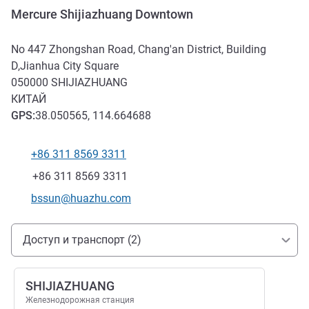
Mercure Shijiazhuang Downtown
No 447 Zhongshan Road, Chang'an District, Building
D,Jianhua City Square
050000
SHIJIAZHUANG
КИТАЙ
GPS
:
38.050565, 114.664688
+86 311 8569 3311
Телефон
Факс
+86 311 8569 3311
Контактный адрес электронной почты
bssun@huazhu.com
Доступ и транспорт
Доступ и транспорт (2)
SHIJIAZHUANG
Железнодорожная станция