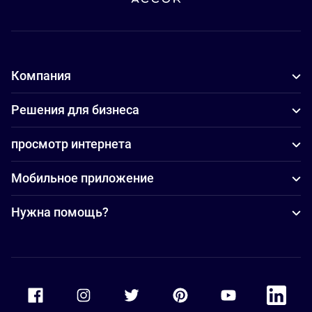
Компания
Решения для бизнеса
просмотр интернета
Мобильное приложение
Нужна помощь?
Accor Facebook
Accor Instagram
Accor Twitter
Accor Pinterest
Accor Youtube
Accor Li