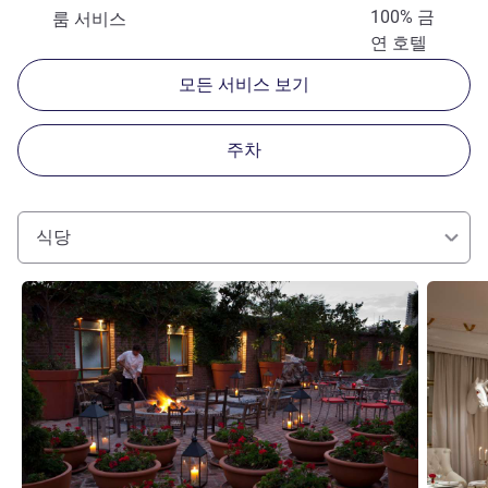
100% 금
룸 서비스
연 호텔
모든 서비스 보기
주차
식당
세부 정보 보기
세부 정보