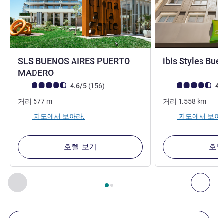
SLS BUENOS AIRES PUERTO
ibis Styles Bu
5성
3성
MADERO
고객 평점 (ALL 평가)
리뷰
고객 평점 (ALL 평
4.6/5
(156
)
4
거리
577
m
거리
1.558
km
지도에서 보아라.
지도에서 보
호텔 보기
호
2
/
1
페이지
, 주변에 있는 다른 시설 1 :, 주변에 있는 다른 시설 2 
이전 - 주변에 있는 다른 시설
다음