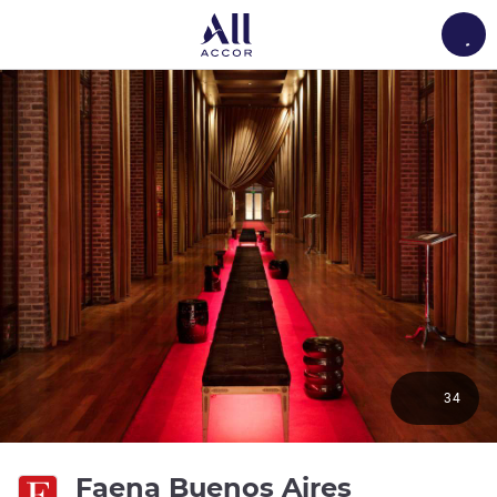
Load
34
5성
Faena Buenos Aires