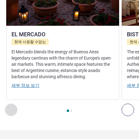
EL MERCADO
BIST
현재 사용할 수없는
현재
El Mercado blends the energy of Buenos Aires
The es
legendary cantinas with the charm of Europe's open-
unfold
air markets. This warm, intimate space features the
Authen
best of Argentine cuisine, estancia-style asado
reimag
barbecue and stunning alfresco dining.
where 
세부 정보 보기
세부 
2
/
1
페이지
, 레스토랑 1 : EL MERCADO , 레스토랑 2 : BISTRÓ S
이전 - 레스토랑
다음