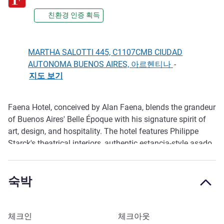
친환경 인증 획득
MARTHA SALOTTI 445, C1107CMB CIUDAD
AUTONOMA BUENOS AIRES, 아르헨티나
-
지도 보기
Faena Hotel, conceived by Alan Faena, blends the grandeur
호텔설명
of Buenos Aires' Belle Époque with his signature spirit of
art, design, and hospitality. The hotel features Philippe
Starck's theatrical interiors, authentic estancia-style asado
at El Mercado, and Italian-Sardinian cuisine at Italpast |
Bistró Sur. The Library Lounge offers craft cocktails and
숙박
Argentine wines, while El Cabaret presents the award-
winning Rojo Tango, an intimate celebration of Argentina's
iconic tradition.
이 호텔 예약하기
체크인
체크아웃