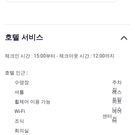
호텔 서비스
체크인 시간 :
15:00
부터 - 체크아웃 시간 :
12:00
까지
호텔 인근
수영장
주차
장
셔틀
레스
토랑
휠체어 이용 가능
피트
니스
Wi-Fi
에어
센터
컨
조식
바
회의실