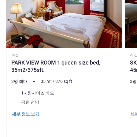
2
객실
객
PARK VIEW ROOM 1 queen-size bed,
SK
35m2/375sft.
45
2명 최대
35
m²
/
376
sq ft
3명
침구
침
1 x 퀸사이즈 베드
전망:
전망
공원 전망
세부 정보 보기
세