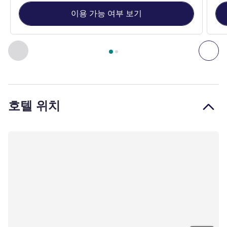
이용 가능 여부 보기
2
/
1
페이지
, 객실 1 : PARK VIEW ROOM 1 queen-size bed, 35m2
이전 - 객실
다음
호텔 위치