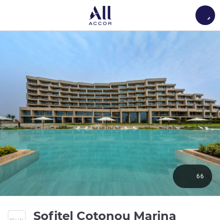
Load
66
Sofitel Cotonou Marina