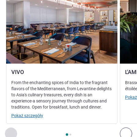
VIVO
L'AM
From the enchanting spices of India to the fragrant
Brasse
flavors of the Mediterranean, from Levantine delights
étoilé
to Asia's culinary treasures, every dish is an
Pokaż
experience-a sensory journey through cultures and
traditions. Open for breakfast, lunch and dinner.
Pokaż szczegóły
Strona
1
z
2
, Restauracja 1 : VIVO , Restauracja 2 : L'AMI
Poprzedni - Restauracja
Nas