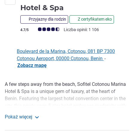
5 gwiazdki
Hotel & Spa
Przyjazny dla rodzin
Z certyfikatem eko
Ocena klientów (Ocena ALL)
Liczba opinii: 1 106
4.7/5
Boulevard de la Marina, Cotonou, 081 BP 7300
Cotonou Aeroport, 00000 Cotonou, Benin
-
Zobacz mapę
A few steps away from the beach, Sofitel Cotonou Marina
Opis
Hotel & Spa is a unique gem of luxury, at the heart of
Benin. Featuring the largest hotel convention center in the
city, this newly-open 5-star hotel embraces modernity with
versatile meeting spaces and well-appointed rooms &
Pokaż więcej
suites. For a relaxing escape, guests may also choose a
Sofitel Cotonou Marina Hotel & Spa
villa with private pool and make the most of a holistic