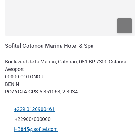
Sofitel Cotonou Marina Hotel & Spa
Boulevard de la Marina, Cotonou, 081 BP 7300 Cotonou
Aeroport
00000
COTONOU
BENIN
POZYCJA
GPS
:
6.351063, 2.3934
+229 0120900461
Telefon
Faks
+22900/000000
Kontaktowy adres e-mail
HB845@sofitel.com