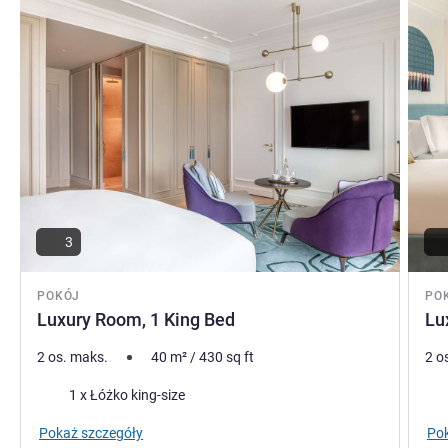
3
POKÓJ
PO
Luxury Room, 1 King Bed
Lu
2 os. maks.
40
m²
/
430
sq ft
2 o
Pościel
Poś
1 x Łóżko king-size
Pokaż szczegóły
Pok