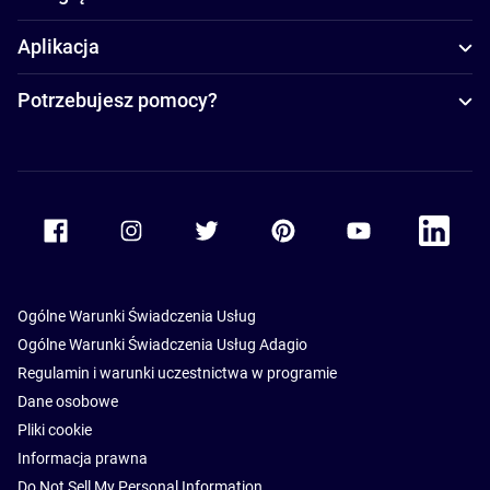
Aplikacja
Potrzebujesz pomocy?
Accor Facebook
Accor Instagram
Accor Twitter
Accor Pinterest
Accor Youtube
Accor Li
Ogólne Warunki Świadczenia Usług
Ogólne Warunki Świadczenia Usług Adagio
Regulamin i warunki uczestnictwa w programie
Dane osobowe
Pliki cookie
Informacja prawna
Do Not Sell My Personal Information