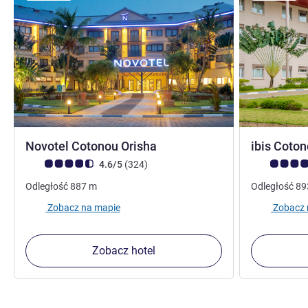
4 gwiazdki
Novotel Cotonou Orisha
ibis Coto
Ocena klientów (Ocena ALL)
Liczba opinii
Ocena klient
4.6/5
(324
)
Odległość
887
m
Odległość
89
Zobacz na mapie
Zobacz 
Zobacz hotel