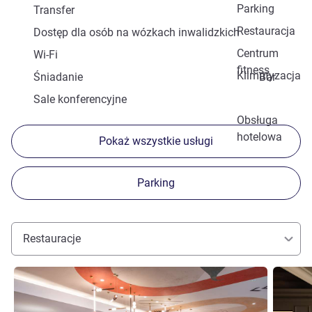
Parking
Transfer
Restauracja
Dostęp dla osób na wózkach inwalidzkich
Centrum
Wi-Fi
fitness
Klimatyzacja
Śniadanie
Bar
Sale konferencyjne
Obsługa
hotelowa
Pokaż wszystkie usługi
Parking
Restauracje
Pokaż szczegóły
Pokaż sz