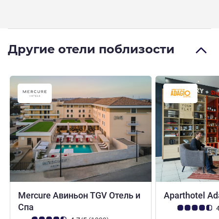
Другие отели поблизости
Mercure Авиньон TGV Отель и
Aparthotel A
4 звезды
Спа
Примечание: отз
4