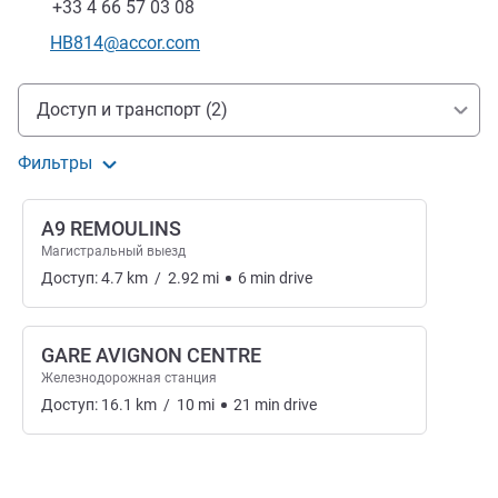
Факс
+33 4 66 57 03 08
Контактный адрес электронной почты
HB814@accor.com
Доступ и транспорт
Доступ и транспорт (2)
Фильтры
A9 REMOULINS
Магистральный выезд
Доступ:
4.7
km
/
2.92
mi
6
min
drive
GARE AVIGNON CENTRE
Железнодорожная станция
Доступ:
16.1
km
/
10
mi
21
min
drive