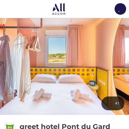
Load
41
greet hotel Pont du Gard