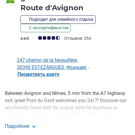
3 звезды
Route d'Avignon
Подходит для семейного отдыха
С экосертификатом
Примечание: отзывы клиентов (Рейтинг ALL)
Отзывов: 354
4.6/5
247 chemin de la fenouillère,
30390 ESTEZARGUES, Франция
-
Посмотреть карту
Between Avignon and Nîmes, 5 min from the A7 highway
Описание
exit, greet Pont du Gard welcomes you 24/7! Discover our
eco-friendly hotel with its unique style for business or
leisure stays. Visit our restaurant Place 70 for a drink,
tapas platter or main course. We offer homemade, local
Подробнее
and generous cuisine. Ideally located in the Gard, put down
greet hotel Pont du Gard Route d'Avignon