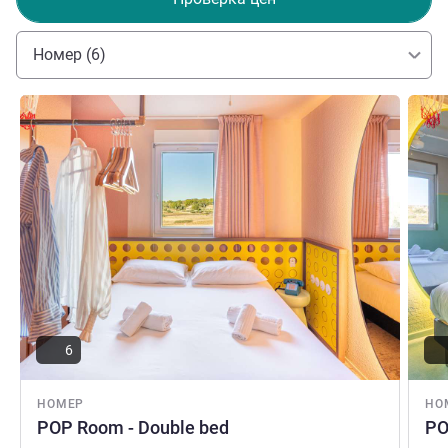
Номер (6)
Подробная информация
Подро
6
НОМЕР
НО
POP Room - Double bed
PO