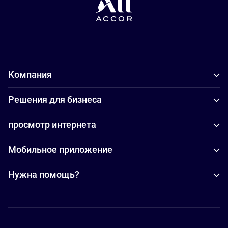
Компания
Решения для бизнеса
просмотр интернета
Мобильное приложение
Нужна помощь?
Accor Facebook
Accor Instagram
Accor Twitter
Accor Pinterest
Accor Youtube
Accor Li