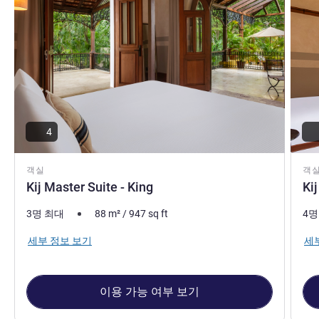
4
객실
객
Kij Master Suite - King
Ki
3명 최대
88
m²
/
947
sq ft
4명
세부 정보 보기
세
이용 가능 여부 보기