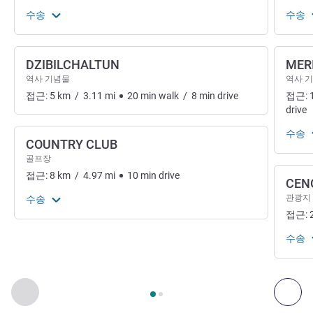
수송
수송
DZIBILCHALTUN
MER
역사 기념물
역사 
접근:
5
km
/
3.11
mi
20
min
walk
/
8
min
drive
접근:
drive
수송
COUNTRY CLUB
골프장
접근:
8
km
/
4.97
mi
10
min
drive
CEN
관광지
수송
접근:
수송
2
/
1
페이지
, 예술, 문화, 엔터테인먼트 1 :, 예술, 문화, 엔터테인먼
이전 - 예술, 문화, 엔터테인먼트
다음