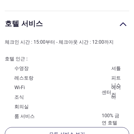
호텔 서비스
체크인 시간 :
15:00
부터 - 체크아웃 시간 :
12:00
까지
호텔 인근
수영장
셔틀
레스토랑
피트
니스
Wi-Fi
에어
센터
컨
조식
바
회의실
100% 금
룸 서비스
연 호텔