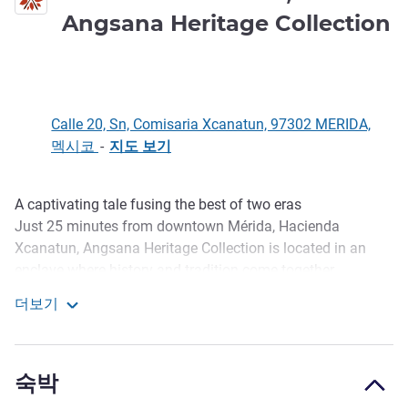
Angsana Heritage Collection
5성
Calle 20, Sn, Comisaria Xcanatun, 97302 MERIDA,
멕시코
-
지도 보기
A captivating tale fusing the best of two eras
호텔설명
Just 25 minutes from downtown Mérida, Hacienda
Xcanatun, Angsana Heritage Collection is located in an
enclave where history and tradition come together.
Restored to its 18th-century grandeur, it is one of the most
더보기
iconic henequen (sisal) haciendas in the Yucatan.
Hacienda Xcanatun, Angsana Heritage Collection
This luxury hacienda in Mexico features 18 historic suites
that fuse contemporary details with local touches and 36
숙박
brand new, exquisitely designed suites.