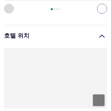
4
/
1
페이지
, 객실 1 : Kij Master Suite - King , 객실 2 : Kij Master
이전 - 객실
다음
호텔 위치