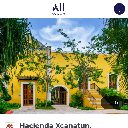
Load
43
Hacienda Xcanatun,