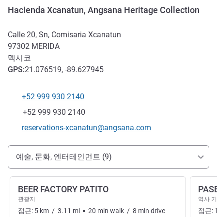
Hacienda Xcanatun, Angsana Heritage Collection
Calle 20, Sn, Comisaria Xcanatun
97302
MERIDA
멕시코
GPS
:
21.076519, -89.627945
+52 999 930 2140
전화
팩스
+52 999 930 2140
E-mail
reservations-xcanatun@angsana.com
호텔 접근 및 교통
예술, 문화, 엔터테인먼트 (9)
BEER FACTORY PATITO
PAS
관광지
역사 
접근:
5
km
/
3.11
mi
20
min
walk
/
8
min
drive
접근: