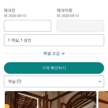
This hacienda hotel is close to must-see places such as
the Dzibilchaltún Archaeological Zone (8.5 km) and the
이 호텔 예약하기
체크인
체크아웃
historic center of Mérida (14 km). Additionally, it is an
예: 2026-08-13
예: 2026-08-13
excellent starting point for attractions such as Izamal (84
km), Celestun (94 km), and the Chichén Itzá Archaeological
Zone (138 km). Guests traveling for business are close to
companies like AEI Mérida (1.3 km), Argo Almacenadora
1 객실, 1 성인
(1.6 km), and Operadora Ganso Azul (5.6 km).
Merida, Yucatan is the perfect place to immerse into
특별 요금
history and tradition, the city evokes a unique small town
charm with Spanish influences, its streets are lined with
가격 확인하기
color and music, creating a captivating destination where
time has stopped.
객실 (7)
세부 정보 보기
세부 