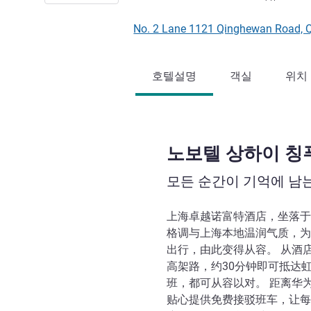
No. 2 Lane 1121 Qinghewan Road,
호텔설명
객실
위치
노보텔 상하이 칭
모든 순간이 기억에 남
上海卓越诺富特酒店，坐落于
格调与上海本地温润气质，为
出行，由此变得从容。 从酒
高架路，约30分钟即可抵达
班，都可从容以对。 距离华
贴心提供免费接驳班车，让每