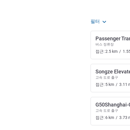
필터
Passenger Tran
버스 정류장
접근:
2.5
km
/
1.5
Songze Elevat
고속 도로 출구
접근:
5
km
/
3.11
G50Shanghai-
고속 도로 출구
접근:
6
km
/
3.73