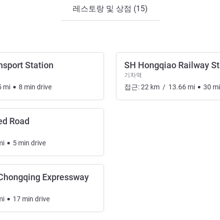
레스토랑 및 상점 (15)
sport Station
SH Hongqiao Railway St
기차역
5
mi
8
min
drive
접근:
22
km
/
13.66
mi
30
m
ed Road
mi
5
min
drive
Chongqing Expressway
mi
17
min
drive