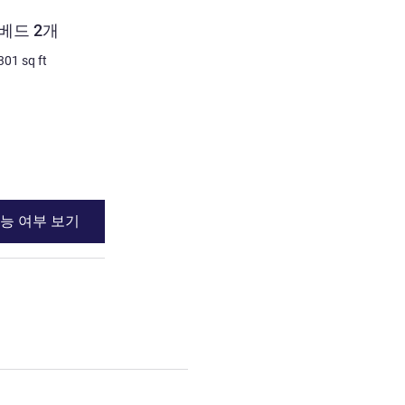
객실
베드 2개
슈페리어룸 - 킹사이즈 베드
301
sq ft
3명 최대
33
m²
/
355
sq ft
침구
1 x 킹사이즈 베드
전망:
도심쪽
세부 정보 보기
능 여부 보기
이용 가능 여부
베드 2개