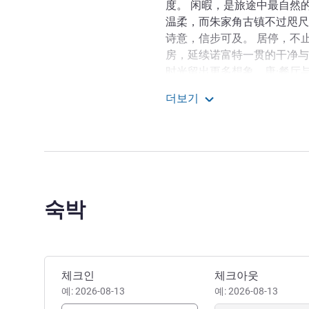
度。 闲暇，是旅途中最自然
温柔，而朱家角古镇不过咫尺
诗意，信步可及。 居停，不止
房，延续诺富特一贯的干净与
时光留出更多想象。唐·餐厅
或享一份轻巧小食，皆可随心
더보기
长住短歇，生活所需，从不将
노보텔 상하이 칭푸 엑설
行5分钟即达三座大型商超，
白等连锁品牌与本地特色菜馆
逛，这里的生活气息，始终温
酒店毗邻练秋湖研发中心，配
一份专属的便利与温度。
숙박
欢迎入住上海卓越诺富特酒
健康的旅居新篇章。
Ye Zhi 호텔 관리
이 호텔 예약하기
체크인
체크아웃
예: 2026-08-13
예: 2026-08-13