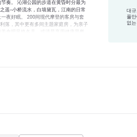
的节奏。 沁湖公园的步道在黄昏时分最为
之遥--小桥流水，白墙黛瓦，江南的日常
대규
풀만
一夜好眠。 200间现代摩登的客房与套
없는
利落，其中更有多间主题家庭房，为亲子
与美食吧风格各具，或清晨享用健康早餐，
。健身中心与自助洗衣房随时待命，无论
就。 附近，轻松拥抱日常。 酒店周边步
런스
赛百味、麦当劳、星巴克、元祖、茉莉奶
星罗棋布。无论匆匆一餐，还是慢慢闲
润而近人。
备免费接驳车，让每一次商务出行，都多
店，我们将随时竭诚为您服务，开启平衡