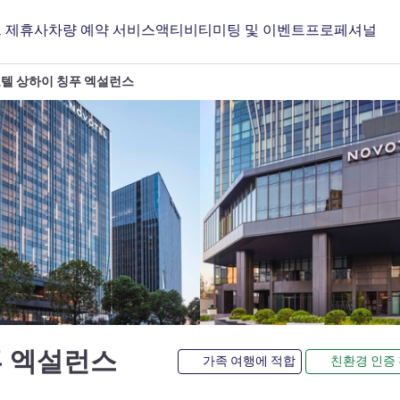
 제휴사
차량 예약 서비스
액티비티
미팅 및 이벤트
프로페셔널
텔 상하이 칭푸 엑설런스
4성
푸 엑설런스
가족 여행에 적합
친환경 인증