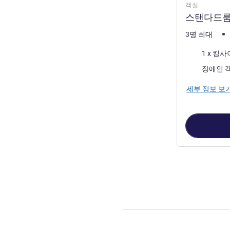
객실
스탠다드룸 
3명 최대
침구
1 x 킹
장애인 
세부 정보 보
4
/
1
페이지
, 객실