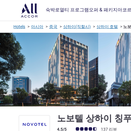
숙박
로열티 프로그램
오퍼 & 패키지
아코르
Hotels
아시아
중국
상하이(직할시)
상하이 호텔
노보
노보텔 상하이 칭
고객 평점 (ALL 평가)
4.5/5
137 리뷰