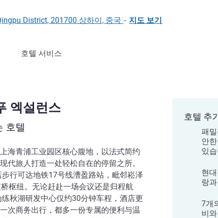
 Qingpu District, 201700 상하이, 중국
-
지도 보기
호텔 서비스
푸 엑설런스
호텔 추
는 호텔
패밀
안한
있습
上海青浦工业园区核心腹地，以法式简约
现代旅人打造一处轻松自在的停留之所。
현대
店步行可达地铁17号线漕盈路站，毗邻崧泽
랑과
虹桥枢纽。无论赶赴一场会议还是归程航
为练秋湖研发中心仅约30分钟车程，酒店更
7개
一次商务出行，都多一份专属的便利与温
비와