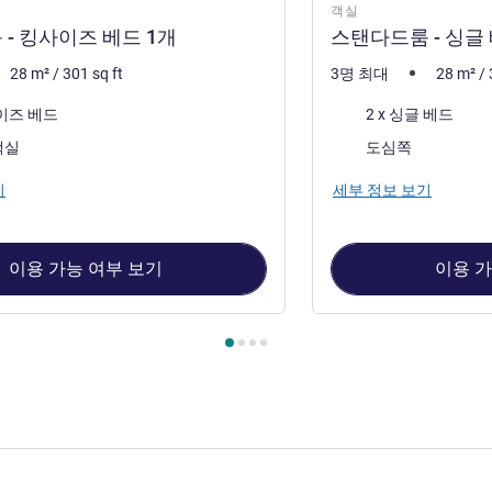
객실
- 킹사이즈 베드 1개
스탠다드룸 - 싱글 
28
m²
/
301
sq ft
3명 최대
28
m²
/
침구
사이즈 베드
2 x 싱글 베드
전망:
객실
도심쪽
기
세부 정보 보기
이용 가능 여부 보기
이용 가
 1 : 스탠다드룸 - 킹사이즈 베드 1개 , 객실 2 : 스탠다드룸 - 싱글 