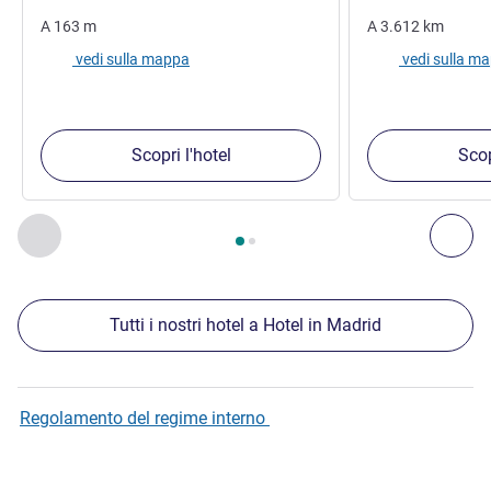
A
163
m
A
3.612
km
vedi sulla mappa
vedi sulla m
Scopri l'hotel
Scop
Pagina
1
di
2
, Nostre ulteriori strutture nelle vicinanze 1 :, Nost
Precedente - Nostre ulteriori strutture nelle vicinanze
Succ
Tutti i nostri hotel a Hotel in Madrid
Regolamento del regime interno