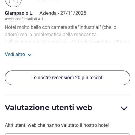
Giampaolo L.
Azienda -
27/11/2025
Avvisi confermati di ALL
Hotel molto bello con camere stile "industrial" (che io
adoro) ma la problematica della mancanza
dell'asciugacapelli in camera è stata determinante. Oltre al
fatto che me ne sono accorto solo dopo aver fatto la
Vedi altro
doccia, sono dovuto scendere bagnato dalla testa ai piedi
Maggiori informazioni sulla recensione da Giampaolo L.
a richiederlo in reception. Per tutta risposta mi è stato detto
che erano finiti e che doveva aspettarne la riconsegna (che
Le nostre recensioni 20 più recenti
puntualmente non è mai arrivata). Sono stato costretto a
passarmelo con i pochi colleghi che erano lì con me. Oltre
a essere una fatto estremamente grave per la catena "IBIS"
è anche un fatto totalmente ANTI-IGIENICO.
Valutazione utenti web
Altri utenti web che hanno valutato il nostro hotel