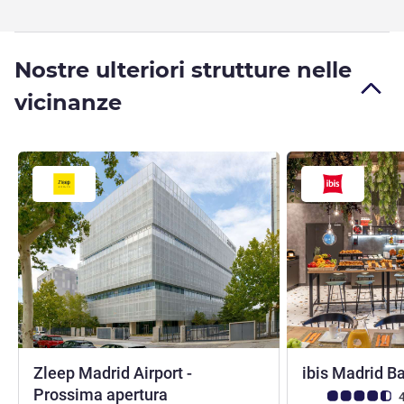
Nostre ulteriori strutture nelle
vicinanze
Zleep Madrid Airport -
ibis Madrid B
3 stelle
Prossima apertura
Giudizio clienti (
4