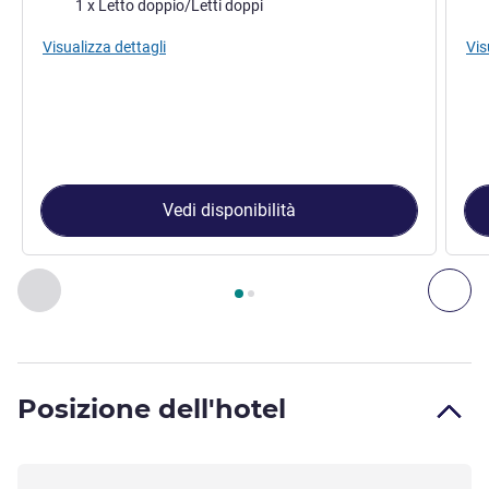
Biancheria da letto
Bia
1 x Letto doppio/Letti doppi
Visualizza dettagli
Vis
Vedi disponibilità
Pagina
1
di
2
, Camera 1 : Camera Standard con 1 letto doppio
Precedente - Camera
Suc
Posizione dell'hotel