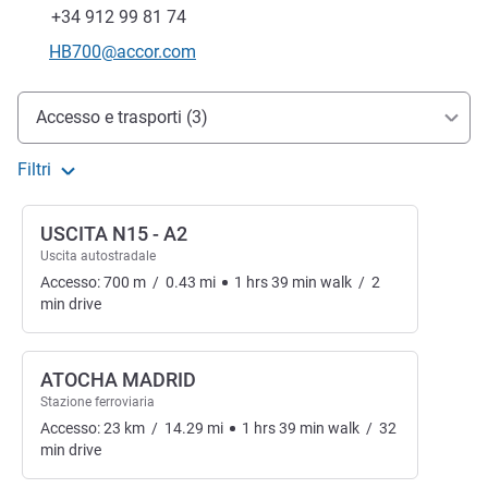
Fax
+34 912 99 81 74
E-mail di contatto
HB700@accor.com
Accesso e trasporti
Accesso e trasporti (3)
Filtri
USCITA N15 - A2
Uscita autostradale
Accesso:
700
m
/
0.43
mi
1
hrs
39
min
walk
/
2
min
drive
ATOCHA MADRID
Stazione ferroviaria
Accesso:
23
km
/
14.29
mi
1
hrs
39
min
walk
/
32
min
drive