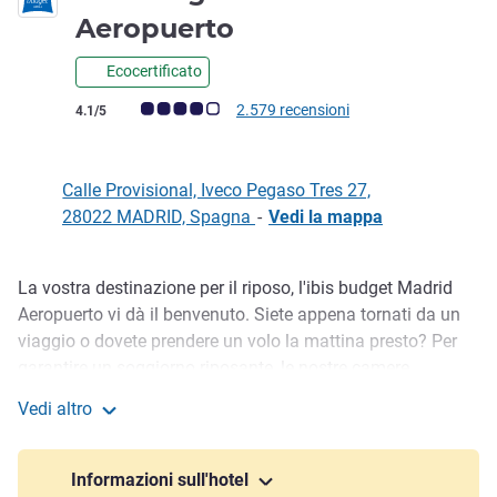
1 stella
Aeropuerto
Ecocertificato
Giudizio clienti (Valutazione ALL)
2.579 recensioni
4.1/5
Calle Provisional, Iveco Pegaso Tres 27,
28022 MADRID, Spagna
-
Vedi la mappa
La vostra destinazione per il riposo, l'ibis budget Madrid
Descrizione
Aeropuerto vi dà il benvenuto. Siete appena tornati da un
viaggio o dovete prendere un volo la mattina presto? Per
garantire un soggiorno riposante, le nostre camere
insonorizzate sono dotate di tutto il necessario. Dovete
Vedi altro
andare in aeroporto? Vi ci portiamo noi! Chiedeteci i
ibis budget Madrid Aeropuerto
dettagli del nostro servizio di trasferimento aeroportuale. Vi
invieremo gli orari disponibili e il link per la prenotazione (6
Informazioni sull'hotel