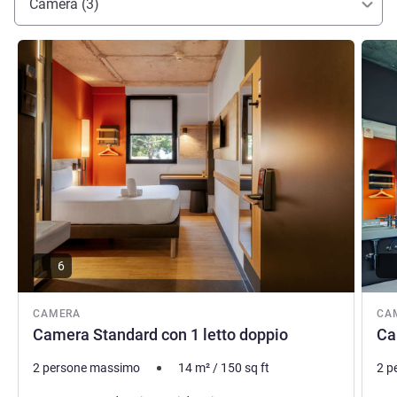
Camera (3)
soggiorno senza problemi che vi farà tornare.
Jennyfer AREVALO, Gestione hotel
Visualizza dettagli
Visual
6
CAMERA
CA
Camera Standard con 1 letto doppio
Ca
2 persone massimo
14
m²
/
150
sq ft
2 p