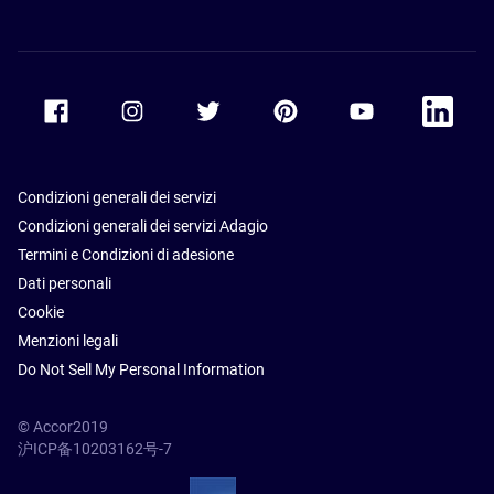
Accor Facebook
Accor Instagram
Accor Twitter
Accor Pinterest
Accor Youtube
Accor Li
Condizioni generali dei servizi
Condizioni generali dei servizi Adagio
Termini e Condizioni di adesione
Dati personali
Cookie
Menzioni legali
Do Not Sell My Personal Information
© Accor2019
沪ICP备10203162号-7
SSL Secure – globalSign