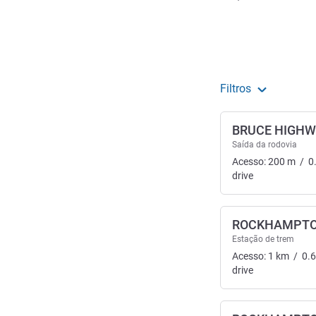
Acesso e transporte
Filtros
BRUCE HIGH
Saída da rodovia
Acesso:
200
m
/
0
drive
ROCKHAMPTO
Estação de trem
Acesso:
1
km
/
0.
drive