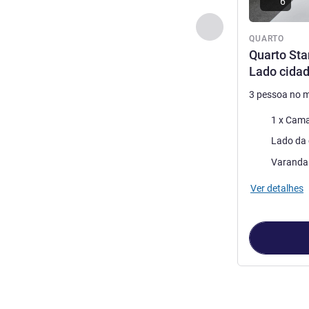
6
Anterior - Quarto
QUARTO
Quarto Sta
Lado cida
3 pessoa no 
Cama
1 x Cama
Vistas:
Lado da 
As vantagens 
Varanda
Ver detalhes
Página
1
de
2
, 