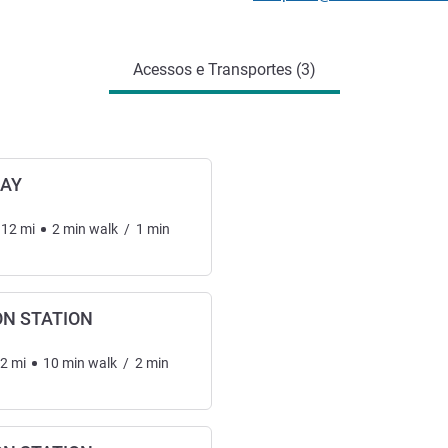
Acessos e Transportes (3)
WAY
.12
mi
2
min
walk
/
1
min
N STATION
62
mi
10
min
walk
/
2
min