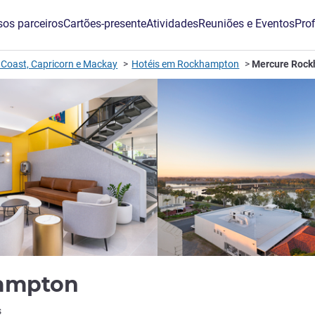
os parceiros
Cartões-presente
Atividades
Reuniões e Eventos
Prof
 Coast, Capricorn e Mackay
Hotéis em Rockhampton
Mercure Roc
4 estrelas
hampton
s