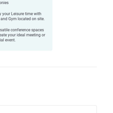
onies
y your Leisure time with
 and Gym located on site.
rsatile conference spaces
reate your ideal meeting or
ial event.