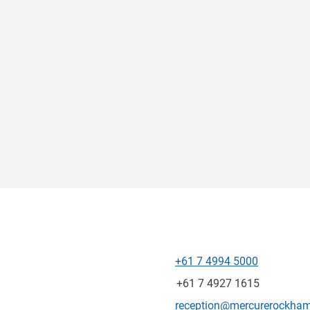
+61 7 4994 5000
Telefone
Fax
+61 7 4927 1615
E-mail de contacto
reception@mercurerockha