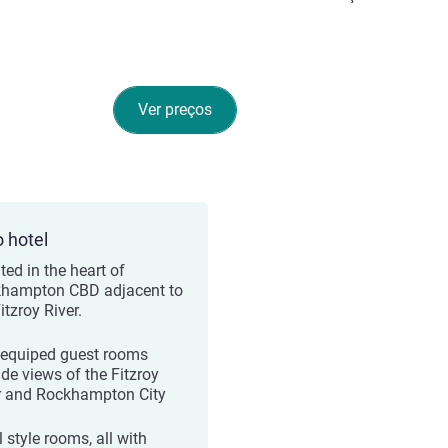
Ver preços
o hotel
ted in the heart of
hampton CBD adjacent to
itzroy River.
-equiped guest rooms
ide views of the Fitzroy
r and Rockhampton City
 style rooms, all with