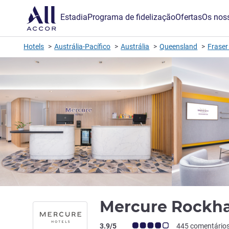
Estadia
Programa de fidelização
Ofertas
Os noss
Hotels
Austrália-Pacífico
Austrália
Queensland
Fraser
Mercure Rock
Nota clientes Avis (Classificação ALL)
3.9/5
445 comentário