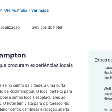
PTON, Austrália
-
Ver mapa
Localização
Serviços do hotel
hampton
Extras d
 que procuram experiências locais
Loca
Rock
the F
-se no centro da cidade, a uma curta
Well
rto de Rockhampton. O local perfeito para
prov
eppel e outros locais espetaculares ao
Rive
. O hotel tem vista para o pitoresco Rio
terior, centro de fitness e receção aberta
Hotel