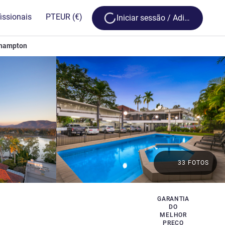
Loading...
issionais
PT
EUR
(€)
Iniciar sessão / Adira
khampton
33 FOTOS
GARANTIA
DO
MELHOR
PREÇO