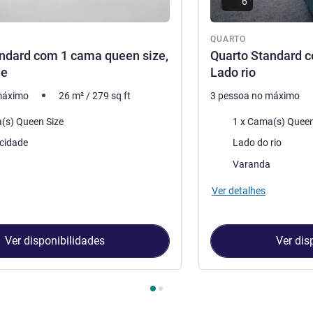
6
QUARTO
ndard com 1 cama queen size,
Quarto Standard c
de
Lado rio
máximo
26
m²
/
279
sq ft
3 pessoa no máximo
Cama
(s) Queen Size
1 x Cama(s) Queen
Vistas:
cidade
Lado do rio
do alojamento:
As vantagens do alojam
Varanda
Ver detalhes
Ver disponibilidades
Ver dis
Quarto 1 : Quarto Standard com 1 cama queen size, Lado cidade 