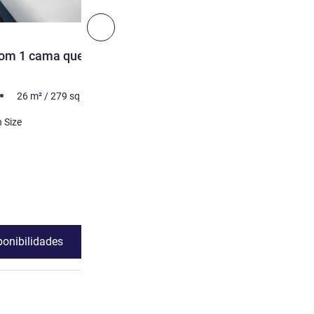
5
Seguinte - Quarto
QUARTO
om 1 cama queen size,
Superior, Vista cidade, 2
solteiro
26
m²
/
279
sq ft
4 pessoa no máximo
0
m²
Cama
 Size
2 x Cama(s) King Size
As vantagens do alojamento:
Varanda
ento:
Ver detalhes
ponibilidades
Ver disponibili
, Quarto 2 : Quarto Standard com 1 cama queen size, Lado rio