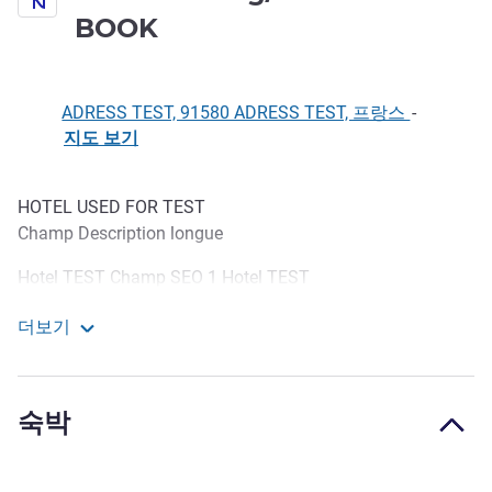
BOOK
ADRESS TEST, 91580 ADRESS TEST, 프랑스
-
지도 보기
HOTEL USED FOR TEST
호텔설명
Champ Description longue
Hotel TEST Champ SEO 1 Hotel TEST
Champ SEO 2
더보기
Hotel training/DO NOT BOOK
« Toute l'équipe de l'hôtelTEST DEMO est ravie de vous
accueillir. Que vous soyez ici pour explorer la région ou
pour vous reposer, nous sommes à votre disposition pour
숙박
rendre votre séjour aussi agréable que possible. »
호텔 관리