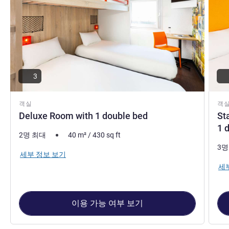
3
객실
객
Deluxe Room with 1 double bed
St
1 
2명 최대
40
m²
/
430
sq ft
3명
세부 정보 보기
세
이용 가능 여부 보기